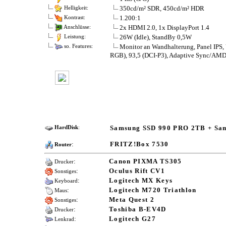
350cd/m² SDR, 450cd/m² HDR
Helligkeit:
1.200:1
Kontrast:
2x HDMI 2.0, 1x DisplayPort 1.4
Anschlüsse:
26W (Idle), StandBy 0,5W
Leistung:
Monitor an Wandhalterung, Panel IP
so. Features:
RGB), 93,5 (DCI-P3), Adaptive Sync/​AM
Samsung SSD 990 PRO 2TB + Sa
HardDisk
:
:
FRITZ!Box 7530
Router
:
Canon PIXMA TS305
Drucker
:
Oculus Rift CV1
Sonstiges
:
Logitech MX Keys
Keyboard
:
Logitech M720 Triathlon
Maus
:
Meta Quest 2
Sonstiges
:
Toshiba B-EV4D
Drucker
:
Logitech G27
Lenkrad