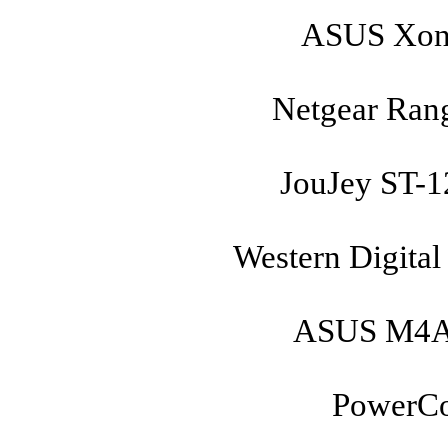
ASUS Xona
Netgear Ran
JouJey ST-1
Western Digital
ASUS M4A
PowerCo