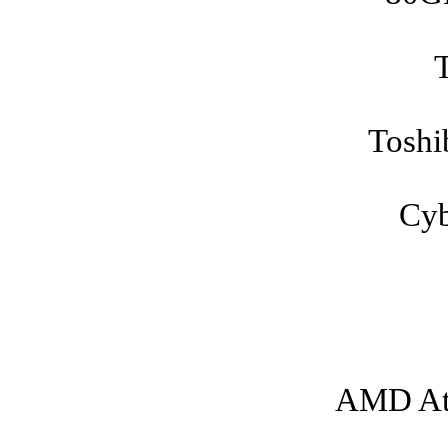
Toshi
Cyb
AMD Ath