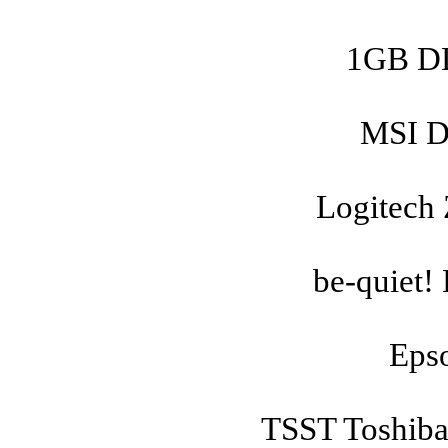
1GB D
MSI D
Logitech
be-quiet!
Epso
TSST Toshib