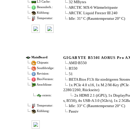
32 MBytes
L3 Cache:
ARCTIC MX-6 Wärmeleitpaste
Besonderh.:
ARCTIC Liquid Freezer III 240
Kühlung:
Idle: 31° C (Raumtemperatur 20° C)
Temperatur:
GIGABYTE B550I AORUS Pro A
MainBoard
:
AMD B550
Chipsatz:
B550
Southbridge:
51
Revision:
BETA Bios F13i für niedrigeren Strom
BiosVersion:
1x PCIe 4.0 x16, 1x M.2/​M-Key (PCIe 
Anschlüsse:
2280/​2260, Rückseite)
2x HDMI 2.1 (iGPU), 1x DisplayPort
extern:
s, B550), 4x USB-A 3.0 (5Gb/​s), 1x 2.5G
Idle: 33° C (Raumtemperatur 20° C)
Temperatur:
Passiv
Kühlung: