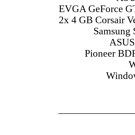
EVGA GeForce G
2x 4 GB Corsair 
Samsung 
ASUS 
Pioneer BD
W
Window
______________