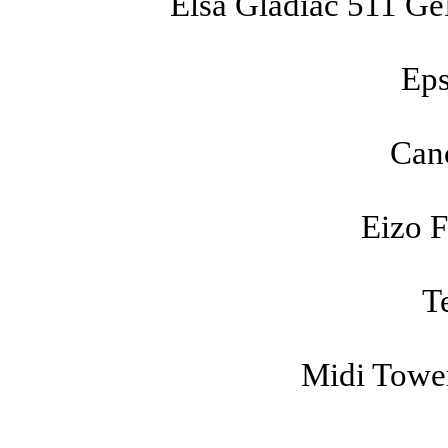
Elsa Gladiac 511 
Eps
Can
Eizo 
T
Midi Towe