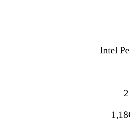
Intel P
2
1,18