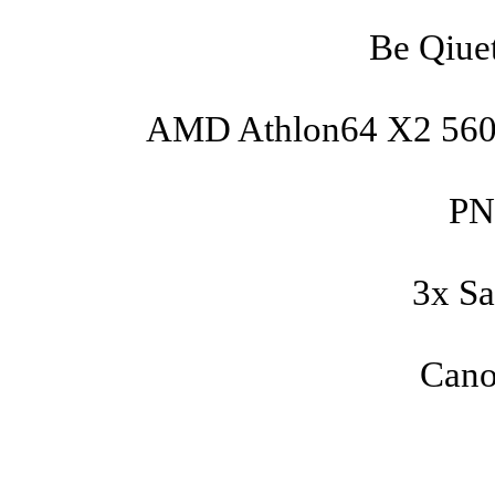
Be Qiuet
AMD Athlon64 X2 5600
PN
3x S
Cano