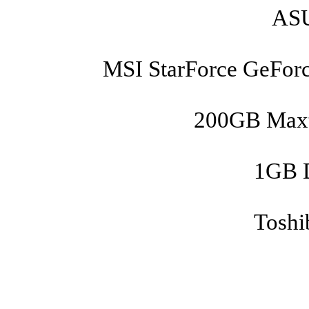
ASU
MSI StarForce GeFor
200GB Maxt
1GB 
Toshi