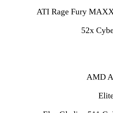
ATI Rage Fury MAXX
52x Cyb
AMD At
Eli