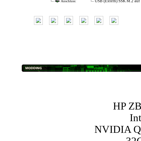
USB (Extern) SSK M.2 au
Anschluss:
HP ZB
In
NVIDIA Q