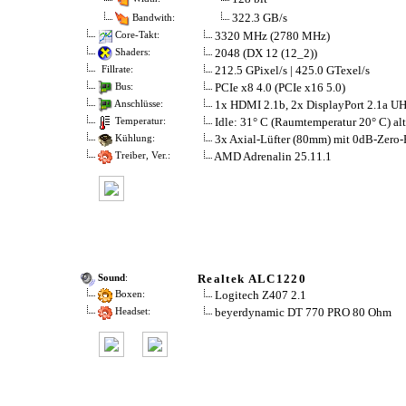
322.3 GB/s
Bandwith:
3320 MHz (2780 MHz)
Core-Takt:
2048 (DX 12 (12_2))
Shaders:
212.5 GPixel/s | 425.0 GTexel/s
Fillrate:
PCIe x8 4.0 (PCIe x16 5.0)
Bus:
1x HDMI 2.1b, 2x DisplayPort 2.1a 
Anschlüsse:
Idle: 31° C (Raumtemperatur 20° C) alt
Temperatur:
3x Axial-Lüfter (80mm) mit 0dB-Zero
Kühlung:
AMD Adrenalin 25.11.1
Treiber, Ver.:
Realtek ALC1220
Sound
:
Logitech Z407 2.1
Boxen:
beyerdynamic DT 770 PRO 80 Ohm
Headset: