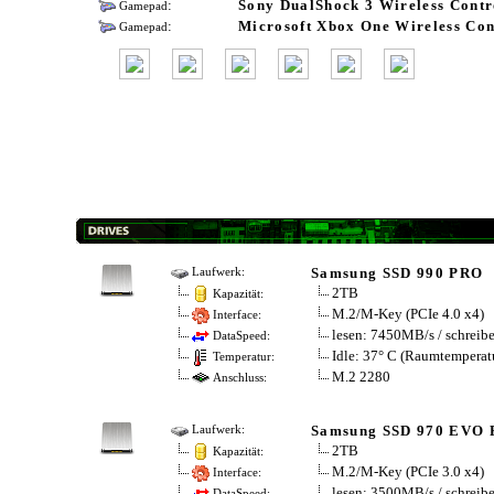
:
Sony DualShock 3 Wireless Contr
Gamepad
:
Microsoft Xbox One Wireless Con
Gamepad
Samsung SSD 990 PRO
Laufwerk:
2TB
Kapazität:
M.2/​M-Key (PCIe 4.0 x4)
Interface:
lesen: 7450MB/​s / schrei
DataSpeed:
Idle: 37° C (Raumtemperat
Temperatur:
M.2 2280
Anschluss:
Samsung SSD 970 EVO 
Laufwerk:
2TB
Kapazität:
M.2/​M-Key (PCIe 3.0 x4)
Interface:
lesen: 3500MB/​s / schrei
DataSpeed: