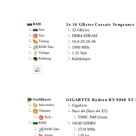
2x 16 GBytes Corsair Vengeance
RAM
:
32 GBytes
Size:
DDR4-SDRAM
Typ:
16.0-20-20-38
Timing:
1600 MHz
RAM-Takt:
1.35 Volt
Voltage:
Kühlkörper
Kühlung:
GIGABYTE Radeon RX 9060 XT 
Grafikkarte
:
Gigabyte
Subvendor:
Navi 44 (Navi 44 XT)
Chipsatz:
TSMC N4P (5nm)
Tech.:
16GB GDDR6
RAM:
2518 MHz
RAM-Takt:
128 bit
Width: