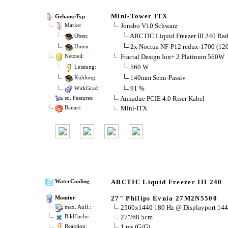
Mini-Tower ITX
GehäuseTyp
:
Jonsbo V10 Schwarz
Marke:
ARCTIC Liquid Freezer III 240 Rad
Oben:
2x Noctua NF-P12 redux-1700 (1
Unten:
Fractal Design Ion+ 2 Platinum 560W
Netzteil:
560 W
Leistung:
140mm Semi-Passiv
Kühlung:
91 %
WirkGrad:
Annadue PCIE 4.0 Riser Kabel
so. Features:
Mini-ITX
Bauart:
ARCTIC Liquid Freezer III 240
WaterCooling
:
27" Philips Evnia 27M2N5500
Monitor
:
2560x1440 180 Hz @ Displayport 14
max. Aufl.:
27"/​68.5cm
Bildfläche:
1 ms (G/G)
Reaktion: