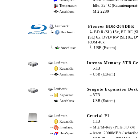
Idle: 32° C (Raumtemperat
Temperatur:
M.2 2280
Anschluss:
Pioneer BDR-208DBK
Laufwerk:
BD-R (SL) 15x, BD-RE (S
Beschreib.:
(SL) 6x, DVD+RW (SL) 8x, 
ROM 40x
USB (Extern)
Anschluss:
Intenso Memory 5TB Ce
Laufwerk:
5TB
Kapazität:
USB (Extern)
Anschluss:
Seagate Expansion Desk
Laufwerk:
8TB
Kapazität:
USB (Extern)
Anschluss:
Crucial P1
Laufwerk:
1TB
Kapazität:
M.2/​M-Key (PCIe 3.0 x4)
Interface:
lesen: 2000MB/​s / schrei
DataSpeed: