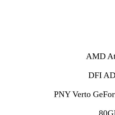
AMD Ath
DFI AD7
PNY Verto GeFo
80GB