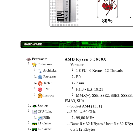
80%
AMD Ryzen 5 5600X
Prozessor
:
Vermeer
Codename:
1 CPU - 6 Kerne - 12 Threads
Architekt.:
B0
Revision:
7 nm
Tech.:
F.1.0 - Ext. 19.21
F.M.S.:
MMX(+), SSE, SSE2, SSE3, SSSE3,
Instruct.:
FMA3, SHA
Socket AM4 (1331)
Socket:
3.70 - 4.60 GHz
CPU-Takt:
99,80 MHz
FSB:
Data: 6 x 32 KBytes / Inst: 6 x 32 KBy
L1 Cache:
6 x 512 KBytes
L2 Cache: