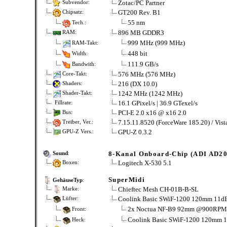
Zotac/PC Partner
Subvendor:
GT200 Rev. B1
Chipsatz:
55 nm
Tech.:
896 MB GDDR3
RAM:
999 MHz (999 MHz)
RAM-Takt:
448 bit
Width:
111.9 GB/s
Bandwith:
576 MHz (576 MHz)
Core-Takt:
216 (DX 10.0)
Shaders:
1242 MHz (1242 MHz)
Shader-Takt:
16.1 GPixel/s | 36.9 GTexel/s
Fillrate:
PCI-E 2.0 x16 @ x16 2.0
Bus:
7.15.11.8520 (ForceWare 185.20) / Vis
Treiber, Ver.:
GPU-Z 0.3.2
GPU-Z Vers.:
8-Kanal Onboard-Chip (ADI AD2
Sound
:
Logitech X-530 5.1
Boxen:
SuperMidi
GehäuseTyp
:
Chieftec Mesh CH-01B-B-SL
Marke:
Coolink Basic SWiF-1200 120mm 11dB
Lüfter:
2x Noctua NF-B9 92mm @900RPM
Front:
Coolink Basic SWiF-1200 120m
Heck: