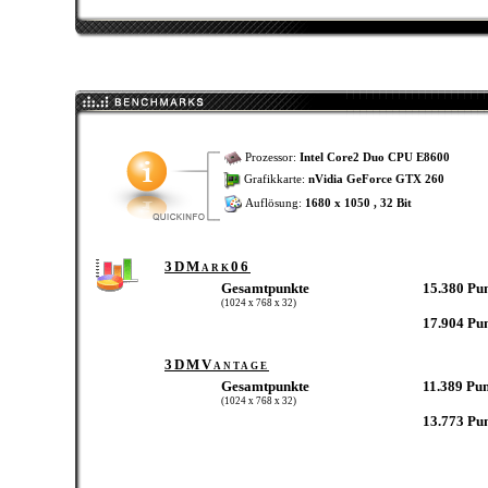
Prozessor:
Intel Core2 Duo CPU E8600
Grafikkarte:
nVidia GeForce GTX 260
Auflösung:
1680 x 1050 , 32 Bit
3DMark06
Gesamtpunkte
15.380 Pu
(1024 x 768 x 32)
17.904 Pu
3DMVantage
Gesamtpunkte
11.389 Pu
(1024 x 768 x 32)
13.773 Pu