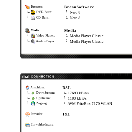
BrennSoftware
Brennen
:
Nero 8
DVD-Burn:
Nero 8
CD-Burn:
Media
Media
:
Media Player Classic
Video-Player:
Media Player Classic
Audio-Player:
DSL
Anschluss:
17693 kBit/s
DownStream:
1183 kBit/s
UpStream:
AVM FritzBox 7170 WLAN
Zugang:
1&1
Provider:
Einwahlsoftware: