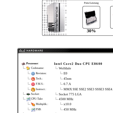
Preis/Leistung
30%
Intel Core2 Duo CPU E8600
Prozessor
:
Wolfdale
Codename:
E0
Revision:
45nm
Tech.:
6.7.A
F.M.S.:
MMX SSE SSE2 SSE3 SSSE3 SSE4
Instruct.:
Socket 775 LGA
Socket:
4500 MHz
CPU-Takt:
x10.0
Multiplik.:
450 MHz
FSB: