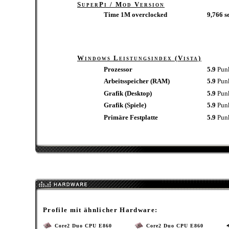
SuperPi / Mod Version
Time 1M overclocked
9,766 se
Windows Leistungsindex (Vista)
Prozessor
5.9
Pun
Arbeitsspeicher (RAM)
5.9
Pun
Grafik (Desktop)
5.9
Pun
Grafik (Spiele)
5.9
Pun
Primäre Festplatte
5.9
Pun
Profile mit ähnlicher Hardware:
Core2 Duo CPU E860
Core2 Duo CPU E860