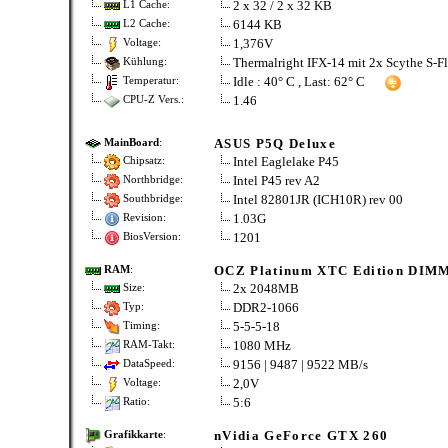
2 x 32 / 2 x 32 KB
L1 Cache:
6144 KB
L2 Cache:
1,376V
Voltage:
Thermalright IFX-14 mit 2x Scythe S-F
Kühlung:
Idle : 40° C , Last: 62° C
Temperatur:
1.46
CPU-Z Vers.:
ASUS P5Q Deluxe
MainBoard
:
Intel Eaglelake P45
Chipsatz:
Intel P45 rev A2
Northbridge:
Intel 82801JR (ICH10R) rev 00
Southbridge:
1.03G
Revision:
1201
BiosVersion:
OCZ Platinum XTC Edition DIM
RAM
:
2x 2048MB
Size:
DDR2-1066
Typ:
5-5-5-18
Timing:
1080 MHz
RAM-Takt:
9156 | 9487 | 9522 MB/s
DataSpeed:
2,0V
Voltage:
5:6
Ratio:
nVidia GeForce GTX 260
Grafikkarte
: