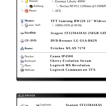
Enermax Liberty 400W
Netzteil:
Noctua NF-P12 1200mm @1100R
Kühlung:
ATX
Bauart:
TFT Samsung BW226 22" Widesc
Monitor
:
1680x1050 @ 60 Hz
max. Aufl.:
Seagate ST3250410AS 250GB SAT
HardDisk
:
DVD-Brenner LG GSA-H62N
CD / DVD
:
:
Fritzbox WLAN 7170
Router
:
Canon IP4500
Drucker
:
Cherry Evolution Stream
Keyboard
:
Logitech MX Revolution
Maus
:
Logitech Communicate STX
WebCam
Seagate ST3250410AS
Laufwerk: