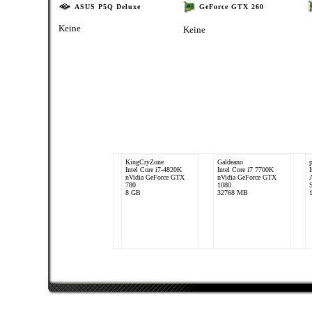
ASUS P5Q Deluxe
GeForce GTX 260
Keine
Keine
KingCryZone
Galdeano
Intel Core i7-4820K
Intel Core i7 7700K
nVidia GeForce GTX
nVidia GeForce GTX
780
1080
S
8 GB
32768 MB
The_Cube
AvalonOC
Intel Core 2 Quad
Intel Core 2 Quad
Q9550
Q9450
nVidia GeForce GTX
nVidia GeForce GTX
260
285
8192 MB
8192 MB