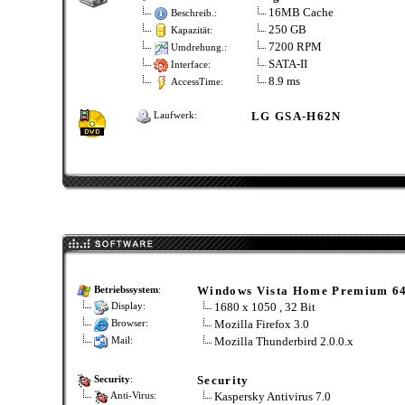
16MB Cache
Beschreib.:
250 GB
Kapazität:
7200 RPM
Umdrehung.:
SATA-II
Interface:
8.9 ms
AccessTime:
LG GSA-H62N
Laufwerk:
Windows Vista Home Premium 64
Betriebssystem
:
1680 x 1050 , 32 Bit
Display:
Mozilla Firefox 3.0
Browser:
Mozilla Thunderbird 2.0.0.x
Mail:
Security
Security
:
Kaspersky Antivirus 7.0
Anti-Virus: