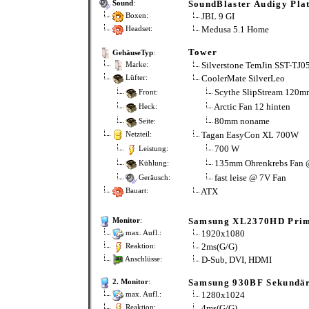
SoundBlaster Audigy Pla
Sound
:
JBL 9 GI
Boxen:
Medusa 5.1 Home
Headset:
Tower
GehäuseTyp
:
Silverstone TemJin SST-TJ05S
Marke:
CoolerMate SilverLeo
Lüfter:
Scythe SlipStream 120m
Front:
Arctic Fan 12 hinten
Heck:
80mm noname
Seite:
Tagan EasyCon XL 700W
Netzteil:
700 W
Leistung:
135mm Ohrenkrebs Fan 
Kühlung:
fast leise @ 7V Fan
Geräusch:
ATX
Bauart:
Samsung XL2370HD Pri
Monitor
:
1920x1080
max. Aufl.:
2ms(G/G)
Reaktion:
D-Sub, DVI, HDMI
Anschlüsse:
Samsung 930BF Sekundä
2. Monitor
:
1280x1024
max. Aufl.:
4ms(G/G)
Reaktion: