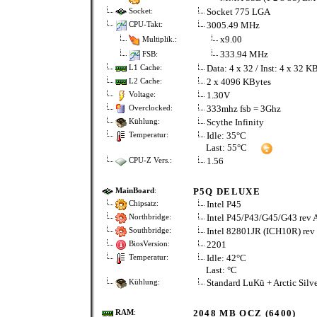
Socket 775 LGA
Socket:
3005.49 MHz
CPU-Takt:
x9.00
Multiplik.:
333.94 MHz
FSB:
Data: 4 x 32 / Inst: 4 x 32 K
L1 Cache:
2 x 4096 KBytes
L2 Cache:
1.30V
Voltage:
333mhz fsb = 3Ghz
Overclocked:
Scythe Infinity
Kühlung:
Idle: 35°C
Temperatur:
Last: 55°C
1.56
CPU-Z Vers.:
P5Q DELUXE
MainBoard
:
Intel P45
Chipsatz:
Intel P45/P43/G45/G43 rev 
Northbridge:
Intel 82801JR (ICH10R) rev
Southbridge:
2201
BiosVersion:
Idle: 42°C
Temperatur:
Last: °C
Standard LuKü + Arctic Silve
Kühlung:
2048 MB OCZ (6400)
RAM
: