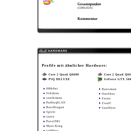
Gesamtpunkte
(1280x1024)
Kommentar
Profile mit ähnlicher Hardware:
Core 2 Quad Q6600
Core 2 Quad Q66
P5Q DELUXE
GeForce GTX 560
l00k0ut
Rauwman
Sidahan
OneShot
sonikimon
Fester
Puffer@LAN
Zwulf
BossDragon
Soulflyer
Spirit
xaero
Pave1985
Maxi.King
tat00ine