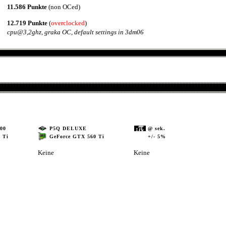
11.586 Punkte
(non OCed)
12.719 Punkte
(
overclocked
)
cpu@3,2ghz, graka OC, default settings in 3dm06
00
P5Q DELUXE
@ sek.
GeForce GTX 560 Ti
+/- 5%
 Ti
Keine
Keine