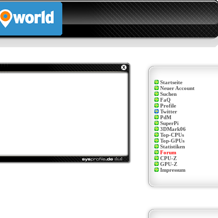
Startseite
Neuer Account
Suchen
FaQ
Profile
Twitter
PdM
SuperPi
3DMark06
Top-CPUs
Top-GPUs
Statistiken
Forum
CPU-Z
GPU-Z
Impressum