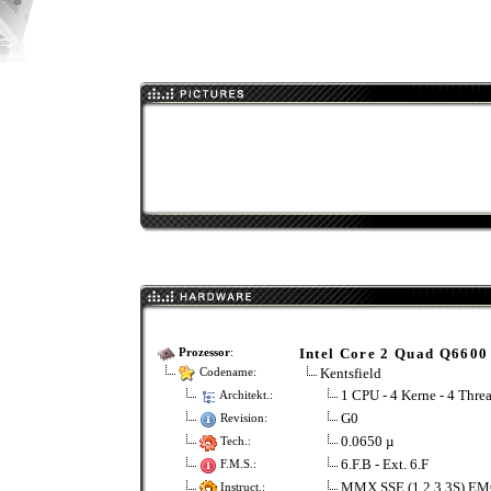
Intel Core 2 Quad Q6600
Prozessor
:
Kentsfield
Codename:
1 CPU - 4 Kerne - 4 Thre
Architekt.:
G0
Revision:
0.0650 µ
Tech.:
6.F.B - Ext. 6.F
F.M.S.:
MMX SSE (1 2 3 3S) EM
Instruct.: