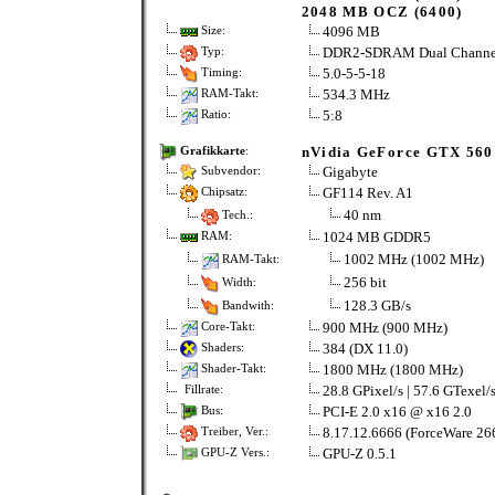
2048 MB OCZ (6400)
4096 MB
Size:
DDR2-SDRAM Dual Channe
Typ:
5.0-5-5-18
Timing:
534.3 MHz
RAM-Takt:
5:8
Ratio:
nVidia GeForce GTX 560
Grafikkarte
:
Gigabyte
Subvendor:
GF114 Rev. A1
Chipsatz:
40 nm
Tech.:
1024 MB GDDR5
RAM:
1002 MHz (1002 MHz)
RAM-Takt:
256 bit
Width:
128.3 GB/s
Bandwith:
900 MHz (900 MHz)
Core-Takt:
384 (DX 11.0)
Shaders:
1800 MHz (1800 MHz)
Shader-Takt:
28.8 GPixel/s | 57.6 GTexel/
Fillrate:
PCI-E 2.0 x16 @ x16 2.0
Bus:
8.17.12.6666 (ForceWare 266
Treiber, Ver.:
GPU-Z 0.5.1
GPU-Z Vers.: