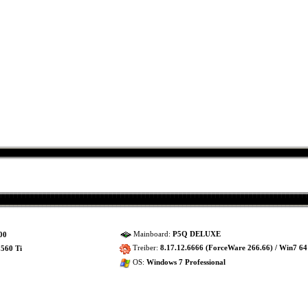
Mainboard:
P5Q DELUXE
00
Treiber:
8.17.12.6666 (ForceWare 266.66) / Win7 64
560 Ti
OS:
Windows 7 Professional