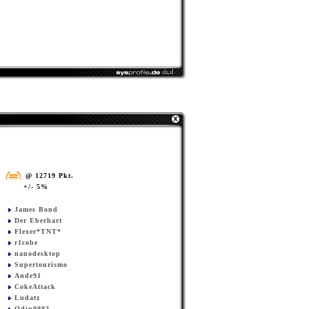
@ 12719 Pkt.
+/- 5%
James Bond
Der Eberhart
Flexer*TNT*
r1cobe
nanodesktop
Supertourismo
Ande91
CokeAttack
Ludatz
Odin0983