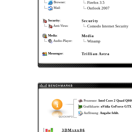
Firefox 3.5
Browser:
Outlook 2007
Mail:
Security
Security
:
Comodo Internet Security
Anti-Virus:
Media
Media
:
Winamp
Audio-Player:
Trillian Astra
Messenger
:
Prozessor:
Intel Core 2 Quad Q66
Grafikkarte:
nVidia GeForce GTX 
Auflösung:
Angabe fehlt.
3DMark06