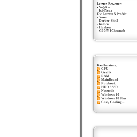
Letzten Bewerter:
-
Sn@ker
-
lxbfYeaa
Die Letzten 5 Profile:
-
Yuno
-
Derber-Shit3
-
baloca
-
Harkon
-
G00fY [Chromeb
Kaufberatung
CPU
Grafik
RAM
MainBoard
Notebook
HDD / SSD
Netzteile
Windows 10
Windows 10 Plus
Case, Cooling...