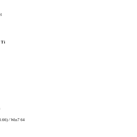
l
 Ti
s
.66) / Win7 64