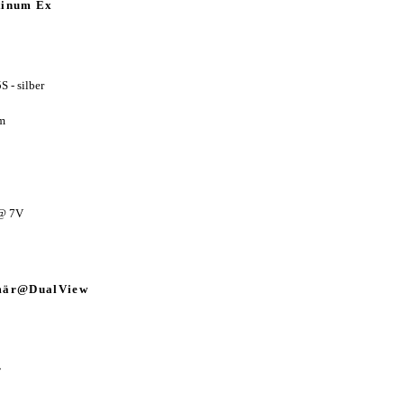
tinum Ex
 - silber
m
@ 7V
mär@DualView
r