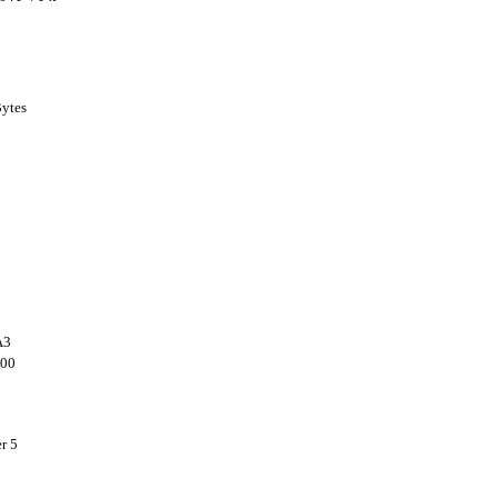
Bytes
A3
 00
r 5