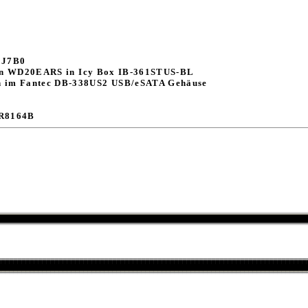
0J7B0
n WD20EARS in Icy Box IB-361STUS-BL
 im Fantec DB-338US2 USB/eSATA Gehäuse
R8164B