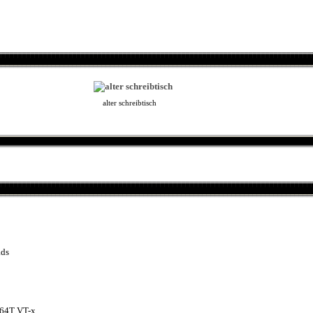
alter schreibtisch
ads
64T VT-x