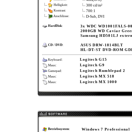
300 cd/m²
Helligkeit:
700:1
Kontrast:
D-Sub, DVI
Anschlüsse:
3x WDC WD1001FALS-0
HardDisk
:
2000GB WD Caviar Gree
Samsung HD501LJ extern
ASUS DRW-1814BLT
CD / DVD
:
HL-DT-ST DVD-ROM GD
:
Logitech G15
Keyboard
:
Logitech G9
Maus
:
Logitech Rumblepad 2
Gamepad
:
Logitech MX 518
Maus
:
Logitech MX 1000
Maus
Windows 7 Professional
Betriebssystem
: