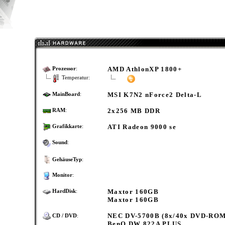
AMD AthlonXP 1800+
Prozessor
:
Temperatur:
MSI K7N2 nForce2 Delta-L
MainBoard
:
2x256 MB DDR
RAM
:
ATI Radeon 9000 se
Grafikkarte
:
Sound
:
GehäuseTyp
:
Monitor
:
Maxtor 160GB
HardDisk
:
Maxtor 160GB
NEC DV-5700B (8x/40x DVD-ROM
CD / DVD
:
BenQ DW 822A PLUS