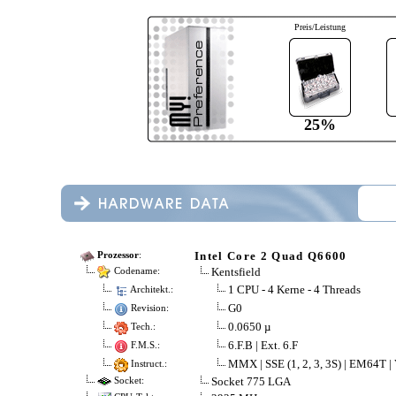
Preis/Leistung
25%
Intel Core 2 Quad Q6600
Prozessor
:
Kentsfield
Codename:
1 CPU - 4 Kerne - 4 Threads
Architekt.:
G0
Revision:
0.0650 µ
Tech.:
6.F.B | Ext. 6.F
F.M.S.:
MMX | SSE (1, 2, 3, 3S) | EM64T |
Instruct.:
Socket 775 LGA
Socket: