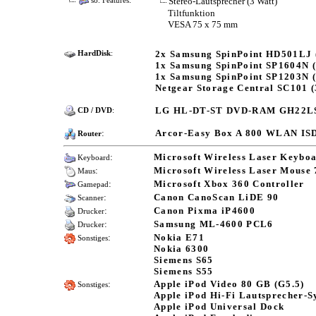
Stereo-Lautsprecher (3 Watt)
so. Features:
Tiltfunktion
VESA 75 x 75 mm
2x Samsung SpinPoint HD501LJ 
HardDisk
:
1x Samsung SpinPoint SP1604N 
1x Samsung SpinPoint SP1203N 
Netgear Storage Central SC101 
LG HL-DT-ST DVD-RAM GH22L
CD / DVD
:
:
Arcor-Easy Box A 800 WLAN IS
Router
:
Microsoft Wireless Laser Keybo
Keyboard
:
Microsoft Wireless Laser Mouse
Maus
:
Microsoft Xbox 360 Controller
Gamepad
:
Canon CanoScan LiDE 90
Scanner
:
Canon Pixma iP4600
Drucker
:
Samsung ML-4600 PCL6
Drucker
:
Nokia E71
Sonstiges
Nokia 6300
Siemens S65
Siemens S55
:
Apple iPod Video 80 GB (G5.5)
Sonstiges
Apple iPod Hi-Fi Lautsprecher-S
Apple iPod Universal Dock