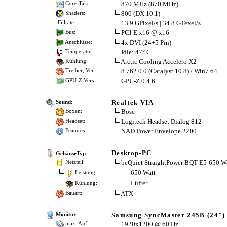
870 MHz (870 MHz)
Core-Takt:
800 (DX 10.1)
Shaders:
13.9 GPixel/s | 34.8 GTexel/s
Fillrate:
PCI-E x16 @ x16
Bus:
4x DVI (24+5 Pin)
Anschlüsse:
Idle: 47° C
Temperatur:
Arctic Cooling Accelero X2
Kühlung:
8.762.0.0 (Catalyst 10.8) / Win7 64
Treiber, Ver.:
GPU-Z 0.4.6
GPU-Z Vers.:
Realtek VIA
Sound
:
Bose
Boxen:
Logitech Headset Dialog 812
Headset:
NAD Power Envelope 2200
Features:
Desktop-PC
GehäuseTyp
:
beQuiet StraightPower BQT E5-650 W
Netzteil:
650 Watt
Leistung:
Lüfter
Kühlung:
ATX
Bauart:
Samsung SyncMaster 245B (24")
Monitor
:
1920x1200 @ 60 Hz
max. Aufl.: