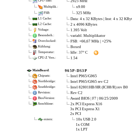
2925 MHz
CPU-Takt:
x9.00
Multiplik.:
325 MHz
FSB:
Data: 4 x 32 KBytes | Inst: 4 x 32 KBy
L1 Cache:
2 x 4096 KBytes
L2 Cache:
1.395 Volt
Voltage:
variabl. Multiplikator
Besonderh.:
FSB: +66,67 MHz | +25%
Overclocked:
Boxed
Kühlung:
Idle: 37° C
Temperatur:
1.54
CPU-Z Vers.:
965P-DS3P
MainBoard
:
Intel P965/G965
Chipsatz:
Intel P965/G965 rev C2
Northbridge:
Intel 82801HB/HR (ICH8/R) rev B0
Southbridge:
Rev C2
Revision:
Award BIOS | F7 | 06/25/2009
BiosVersion:
2x PCI Express X16
Anschlüsse:
3x PCI Express X1
2x PCI
10x USB 2.0
extern:
1x COM
1x LPT