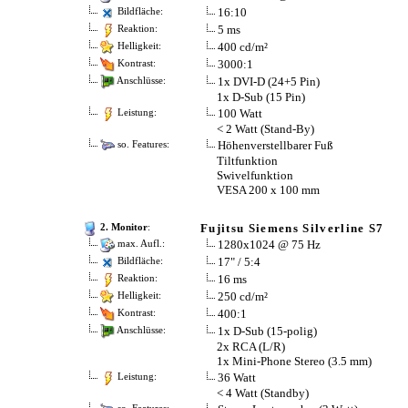
16:10
Bildfläche:
5 ms
Reaktion:
400 cd/m²
Helligkeit:
3000:1
Kontrast:
1x DVI-D (24+5 Pin)
Anschlüsse:
1x D-Sub (15 Pin)
100 Watt
Leistung:
< 2 Watt (Stand-By)
Höhenverstellbarer Fuß
so. Features:
Tiltfunktion
Swivelfunktion
VESA 200 x 100 mm
Fujitsu Siemens Silverline S7
2. Monitor
:
1280x1024 @ 75 Hz
max. Aufl.:
17" / 5:4
Bildfläche:
16 ms
Reaktion:
250 cd/m²
Helligkeit:
400:1
Kontrast:
1x D-Sub (15-polig)
Anschlüsse:
2x RCA (L/R)
1x Mini-Phone Stereo (3.5 mm)
36 Watt
Leistung:
< 4 Watt (Standby)