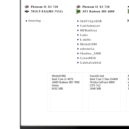
Phenom II X3 720
Phenom II X3 720
785GT-E63(MS-7551)
ATI Radeon HD 4800
fseuring
Sk0T1Sp1D3R
CarlAshnicov
MFBadGuy
Luke
k-millo
Michel1980
roboter5a
Shadow_AMD
Cyrus8858
GabbaGubbel
Michel1980
Suicid3-2nd
Intel Core i5 4670
Intel Core 2 Duo E4400
AMD Radeon HD 7800
Nvidia GeForce 8800
Series
GTS 512
8192 MB
2048 MB
der dave
AMD Phenom II X6
1055T
AMD ATi Radeon HD