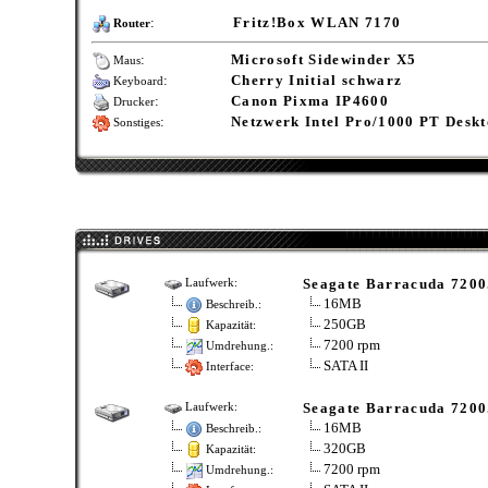
:
Fritz!Box WLAN 7170
Router
:
Microsoft Sidewinder X5
Maus
:
Cherry Initial schwarz
Keyboard
:
Canon Pixma IP4600
Drucker
:
Netzwerk Intel Pro/1000 PT Desk
Sonstiges
Seagate Barracuda 7200
Laufwerk:
16MB
Beschreib.:
250GB
Kapazität:
7200 rpm
Umdrehung.:
SATA II
Interface:
Seagate Barracuda 7200
Laufwerk:
16MB
Beschreib.:
320GB
Kapazität:
7200 rpm
Umdrehung.: