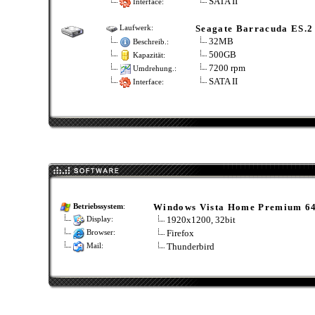
SATA II
Interface:
Seagate Barracuda ES.2
Laufwerk:
32MB
Beschreib.:
500GB
Kapazität:
7200 rpm
Umdrehung.:
SATA II
Interface:
Windows Vista Home Premium 6
Betriebssystem
:
1920x1200, 32bit
Display:
Firefox
Browser:
Thunderbird
Mail: