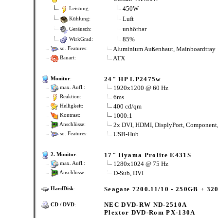
450W
Leistung:
Luft
Kühlung:
unhörbar
Geräusch:
85%
WirkGrad:
Aluminium Außenhaut, Mainboardtray
so. Features:
ATX
Bauart:
24" HP LP2475w
Monitor
:
1920x1200 @ 60 Hz
max. Aufl.:
6ms
Reaktion:
400 cd/qm
Helligkeit:
1000:1
Kontrast:
2x DVI, HDMI, DisplyPort, Component,
Anschlüsse:
USB-Hub
so. Features:
17" Iiyama Prolite E431S
2. Monitor
:
1280x1024 @ 75 Hz
max. Aufl.:
D-Sub, DVI
Anschlüsse:
Seagate 7200.11/10 - 250GB + 32
HardDisk
:
NEC DVD-RW ND-2510A
CD / DVD
:
Plextor DVD-Rom PX-130A