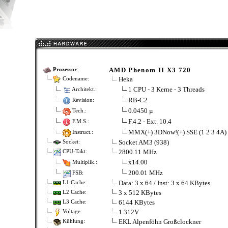
AMD Phenom II X3 720
Prozessor
:
Heka
Codename:
1 CPU - 3 Kerne - 3 Threads
Architekt.:
RB-C2
Revision:
0.0450 µ
Tech.:
F.4.2 - Ext. 10.4
F.M.S.:
MMX(+) 3DNow!(+) SSE (1 2 3 4A
Instruct.:
Socket AM3 (938)
Socket:
2800.11 MHz
CPU-Takt:
x14.00
Multiplik.:
200.01 MHz
FSB:
Data: 3 x 64 / Inst: 3 x 64 KBytes
L1 Cache:
3 x 512 KBytes
L2 Cache:
6144 KBytes
L3 Cache:
1.312V
Voltage:
EKL Alpenföhn Großclockner
Kühlung: