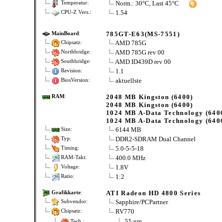
Norm.: 30°C, Last 45°C
Temperatur:
1.54
CPU-Z Vers.:
785GT-E63(MS-7551)
MainBoard
:
AMD 785G
Chipsatz:
AMD 785G rev 00
Northbridge:
AMD ID439D rev 00
Southbridge:
1.1
Revision:
aktuellste
BiosVersion:
2048 MB Kingston (6400)
RAM
:
2048 MB Kingston (6400)
1024 MB A-Data Technology (640
1024 MB A-Data Technology (640
6144 MB
Size:
DDR2-SDRAM Dual Channel
Typ:
5.0-5-5-18
Timing:
400.0 MHz
RAM-Takt:
1.8V
Voltage:
1:2
Ratio:
ATI Radeon HD 4800 Series
Grafikkarte
:
Sapphire/PCPartner
Subvendor:
RV770
Chipsatz:
55 nm
Tech.: