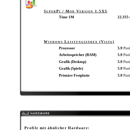
SuperPi / Mod Version 1.5XS
Time 1M
22.355 
Windows Leistungsindex (Vista)
Prozessor
5.9
Pun
Arbeitsspeicher (RAM)
5.9
Pun
Grafik (Desktop)
5.9
Pun
Grafik (Spiele)
5.9
Pun
Primäre Festplatte
5.9
Pun
Profile mit ähnlicher Hardware: