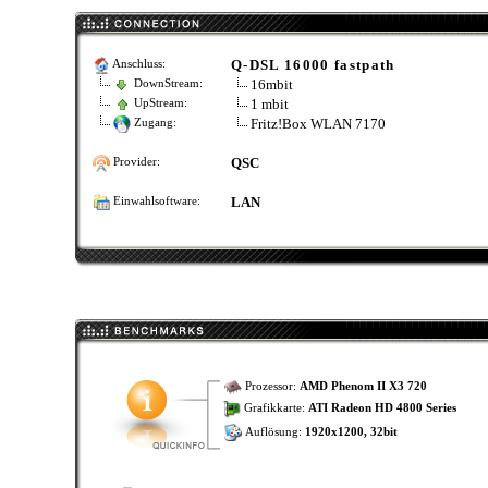
Q-DSL 16000 fastpath
Anschluss:
16mbit
DownStream:
1 mbit
UpStream:
Fritz!Box WLAN 7170
Zugang:
QSC
Provider:
LAN
Einwahlsoftware:
Prozessor:
AMD Phenom II X3 720
Grafikkarte:
ATI Radeon HD 4800 Series
Auflösung:
1920x1200, 32bit