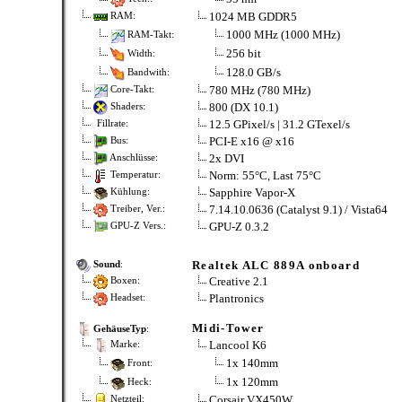
1024 MB GDDR5
RAM:
1000 MHz (1000 MHz)
RAM-Takt:
256 bit
Width:
128.0 GB/s
Bandwith:
780 MHz (780 MHz)
Core-Takt:
800 (DX 10.1)
Shaders:
12.5 GPixel/s | 31.2 GTexel/s
Fillrate:
PCI-E x16 @ x16
Bus:
2x DVI
Anschlüsse:
Norm: 55°C, Last 75°C
Temperatur:
Sapphire Vapor-X
Kühlung:
7.14.10.0636 (Catalyst 9.1) / Vista64
Treiber, Ver.:
GPU-Z 0.3.2
GPU-Z Vers.:
Realtek ALC 889A onboard
Sound
:
Creative 2.1
Boxen:
Plantronics
Headset:
Midi-Tower
GehäuseTyp
:
Lancool K6
Marke:
1x 140mm
Front:
1x 120mm
Heck:
Corsair VX450W
Netzteil: