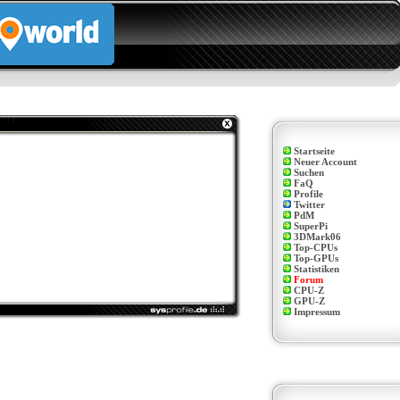
Startseite
Neuer Account
Suchen
FaQ
Profile
Twitter
PdM
SuperPi
3DMark06
Top-CPUs
Top-GPUs
Statistiken
Forum
CPU-Z
GPU-Z
Impressum