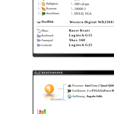
300 cd/qm
Helligkeit:
10000:1
Kontrast:
DVI-D, VGA
Anschlüsse:
Western Digital WD250
HardDisk
:
:
Razer Krait
Maus
:
Logitech G15
Keyboard
:
Xbox 360
Gamepad
:
Logitech G25
Lenkrad
Prozessor:
Intel Core 2 Quad Q66
Grafikkarte:
2 x EVGA GeForce 8
Auflösung:
Angabe fehlt.