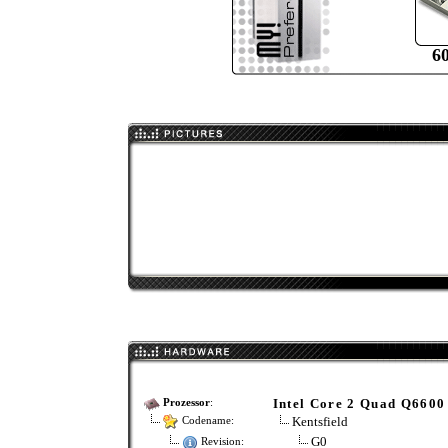
6
Intel Core 2 Quad Q6600
Prozessor
:
Kentsfield
Codename:
G0
Revision: