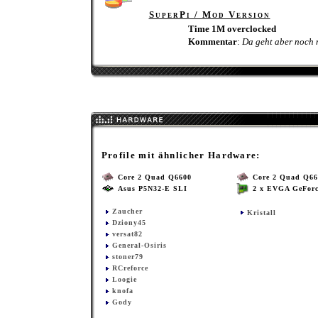
SuperPi / Mod Version
Time 1M overclocked
Kommentar
:
Da geht aber noch 
Profile mit ähnlicher Hardware:
Core 2 Quad Q6600
Core 2 Quad Q66
Asus P5N32-E SLI
2 x EVGA GeForc
Zaucher
Kristall
Dziony45
versat82
General-Osiris
stoner79
RCreforce
Loogie
knofa
Gody