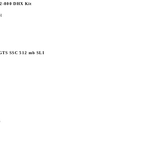
2-800 DHX Kit
l
GTS SSC 512 mb SLI
s