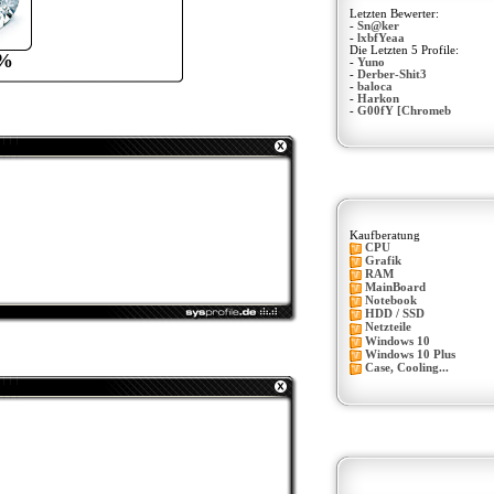
Letzten Bewerter:
-
Sn@ker
-
lxbfYeaa
Die Letzten 5 Profile:
%
-
Yuno
-
Derber-Shit3
-
baloca
-
Harkon
-
G00fY [Chromeb
Kaufberatung
CPU
Grafik
RAM
MainBoard
Notebook
HDD / SSD
Netzteile
Windows 10
Windows 10 Plus
Case, Cooling...