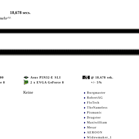
18,678 secs.
mehr^^
00
Asus P5N32-E SLI
@ 18,678 sek.
2 x EVGA GeForce 8
+/- 5%
e 8
Keine
Burgmaster
RobertAG
FloTech
TheNameless
Pixmanic
Dragstor
Maxiwilliam
Mesar
AEROON
Widowmaker_1