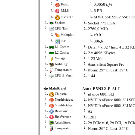
0.0650 ï¿½
Tech.:
6.F.B
F.M.S.:
MMX SSE SSE2 SSE3 S
Instruct.:
Socket 775 LGA
Socket:
2760,0 MHz
CPU-Takt:
x9.0
Multiplik.:
306,6
FSB:
Data: 4 x 32 / Inst: 4 x 32 K
L1 Cache:
2 x 4096 KBytes
L2 Cache:
1.23 Volt
Voltage:
Asus Silent Square Pro
Kühlung:
Norm: 29° C, Last: 39° C
Temperatur:
1.44.1
CPU-Z Vers.:
Asus P5N32-E SLI
MainBoard
:
nForce 680i SLI
Chipsatz:
NVIDIA nForce 680i SLI SPP
Northbridge:
NVIDIA nForce 680i SLI MC
Southbridge:
A2
Revision:
1203
BiosVersion:
2x PCIe x16, 2x PCI, 1x PCI
Anschlüsse:
Norm: 26° C, Last: 35° C
Temperatur: