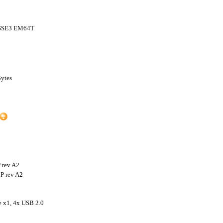
SSE3 EM64T
Bytes
 rev A2
P rev A2
e x1, 4x USB 2.0