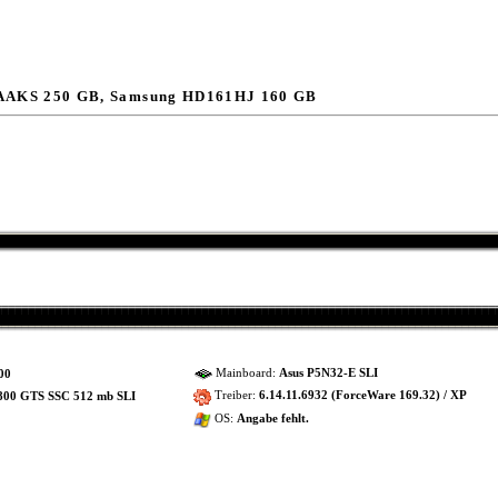
0AAKS 250 GB, Samsung HD161HJ 160 GB
Mainboard:
Asus P5N32-E SLI
00
Treiber:
6.14.11.6932 (ForceWare 169.32) / XP
800 GTS SSC 512 mb SLI
OS:
Angabe fehlt.