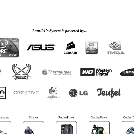
Lauri91's System is powered by...
Leistung
Silence
RechenPower
GamingPower
Cooles 