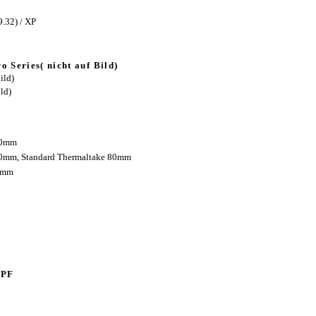
.32) / XP
o Series( nicht auf Bild)
ild)
ld)
20mm
0mm, Standard Thermaltake 80mm
0mm
-PF