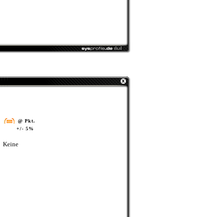
@ Pkt.
+/- 5%
Keine