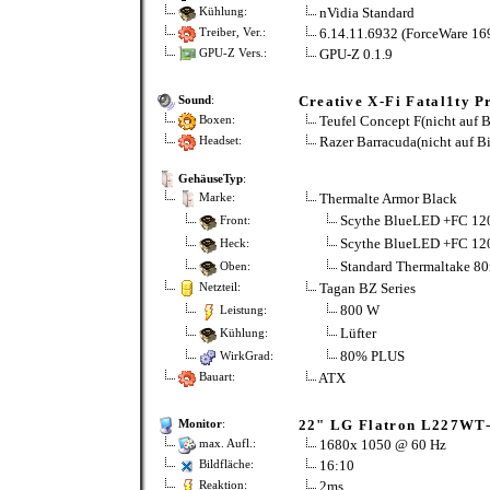
nVidia Standard
Kühlung:
6.14.11.6932 (ForceWare 169
Treiber, Ver.:
GPU-Z 0.1.9
GPU-Z Vers.:
Creative X-Fi Fatal1ty Pr
Sound
:
Teufel Concept F(nicht auf B
Boxen:
Razer Barracuda(nicht auf Bi
Headset:
GehäuseTyp
:
Thermalte Armor Black
Marke:
Scythe BlueLED +FC 1
Front:
Scythe BlueLED +FC 12
Heck:
Standard Thermaltake 8
Oben:
Tagan BZ Series
Netzteil:
800 W
Leistung:
Lüfter
Kühlung:
80% PLUS
WirkGrad:
ATX
Bauart:
22" LG Flatron L227WT
Monitor
:
1680x 1050 @ 60 Hz
max. Aufl.:
16:10
Bildfläche:
2ms
Reaktion: