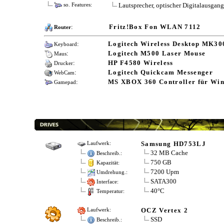
Lautsprecher, optischer Digitalausgang
so. Features:
:
Fritz!Box Fon WLAN 7112
Router
:
Logitech Wireless Desktop MK30
Keyboard
:
Logitech M500 Laser Mouse
Maus
:
HP F4580 Wireless
Drucker
:
Logitech Quickcam Messenger
WebCam
:
MS XBOX 360 Controller für Wi
Gamepad
Samsung HD753LJ
Laufwerk:
32 MB Cache
Beschreib.:
750 GB
Kapazität:
7200 Upm
Umdrehung.:
SATA300
Interface:
40°C
Temperatur:
OCZ Vertex 2
Laufwerk:
SSD
Beschreib.: