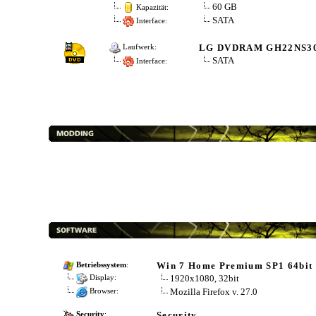
60 GB
Kapazität:
SATA
Interface:
LG DVDRAM GH22NS3
Laufwerk:
SATA
Interface:
Win 7 Home Premium SP1 64bit
Betriebssystem
:
1920x1080, 32bit
Display:
Mozilla Firefox v. 27.0
Browser:
Security
Security
: