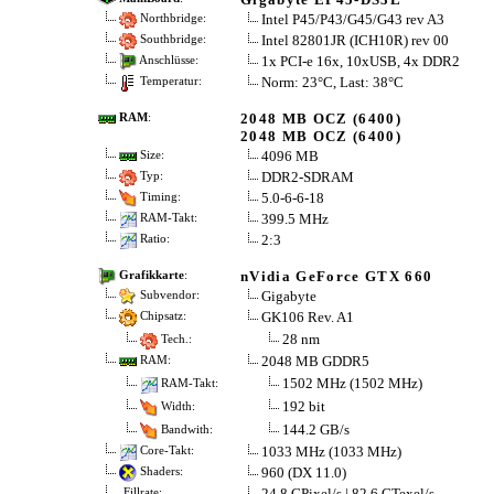
Intel P45/P43/G45/G43 rev A3
Northbridge:
Intel 82801JR (ICH10R) rev 00
Southbridge:
1x PCI-e 16x, 10xUSB, 4x DDR2
Anschlüsse:
Norm: 23°C, Last: 38°C
Temperatur:
2048 MB OCZ (6400)
RAM
:
2048 MB OCZ (6400)
4096 MB
Size:
DDR2-SDRAM
Typ:
5.0-6-6-18
Timing:
399.5 MHz
RAM-Takt:
2:3
Ratio:
nVidia GeForce GTX 660
Grafikkarte
:
Gigabyte
Subvendor:
GK106 Rev. A1
Chipsatz:
28 nm
Tech.:
2048 MB GDDR5
RAM:
1502 MHz (1502 MHz)
RAM-Takt:
192 bit
Width:
144.2 GB/s
Bandwith:
1033 MHz (1033 MHz)
Core-Takt:
960 (DX 11.0)
Shaders:
24.8 GPixel/s | 82.6 GTexel/s
Fillrate: