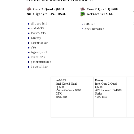
Core 2 Quad Q6600
Core 2 Quad Q6600
Gigabyte EP45-DS3L
GeForce GTX 660
silberpfeil
GBirst
malak93
NeckBreaker
Five7.ATi
Enemy
neuertester
eYo
Agent_no1
mursic23
petermunster
bowstalker
malak93
Enemy
Intel Core 2 Quad
Intel Core 2 Quad
Q6600
Q6600
nVidia GeForce 8800
ATI Radeon HD 4800
GTX
Series
4096 MB
4096 MB
eYo
Intel Core 2 Quad
Q6600