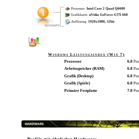
Prozessor:
Intel Core 2 Quad Q6600
Grafikkarte:
nVidia GeForce GTX 660
Auflösung:
1920x1080, 32bit
Windows Leistungsindex (Win 7)
Prozessor
6.8
Pu
Arbeitsspeicher (RAM)
6.8
Pu
Grafik (Desktop)
6.8
Pu
Grafik (Spiele)
6.8
Pu
Primäre Festplatte
7.0
Pu
Profile mit ähnlicher Hardware: