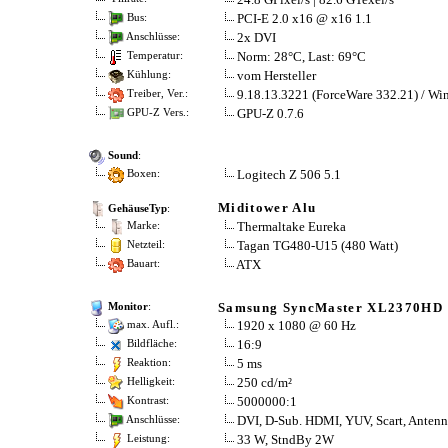
PCI-E 2.0 x16 @ x16 1.1
Bus:
2x DVI
Anschlüsse:
Norm: 28°C, Last: 69°C
Temperatur:
vom Hersteller
Kühlung:
9.18.13.3221 (ForceWare 332.21) / Wi
Treiber, Ver.:
GPU-Z 0.7.6
GPU-Z Vers.:
Sound
:
Logitech Z 506 5.1
Boxen:
Miditower Alu
GehäuseTyp
:
Thermaltake Eureka
Marke:
Tagan TG480-U15 (480 Watt)
Netzteil:
ATX
Bauart:
Samsung SyncMaster XL2370HD
Monitor
:
1920 x 1080 @ 60 Hz
max. Aufl.:
16:9
Bildfläche:
5 ms
Reaktion:
250 cd/m²
Helligkeit:
5000000:1
Kontrast:
DVI, D-Sub. HDMI, YUV, Scart, Anten
Anschlüsse:
33 W, StndBy 2W
Leistung: