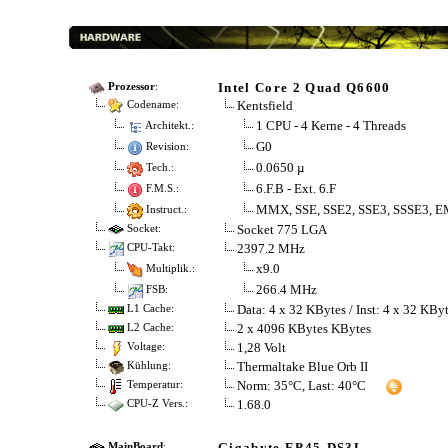
Intel Core 2 Quad Q6600
Prozessor
:
Kentsfield
Codename:
1 CPU - 4 Kerne - 4 Threads
Architekt.:
G0
Revision:
0.0650 µ
Tech.:
6.F.B - Ext. 6.F
F.M.S.:
MMX, SSE, SSE2, SSE3, SSSE3, E
Instruct.:
Socket 775 LGA
Socket:
2397.2 MHz
CPU-Takt:
x9.0
Multiplik.:
266.4 MHz
FSB:
Data: 4 x 32 KBytes / Inst: 4 x 32 KBy
L1 Cache:
2 x 4096 KBytes KBytes
L2 Cache:
1,28 Volt
Voltage:
Thermaltake Blue Orb II
Kühlung:
Norm: 35°C, Last: 40°C
Temperatur:
1.68.0
CPU-Z Vers.:
Gigabyte EP45-DS3L
MainBoard
: