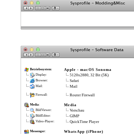
Apple - macOS Sonoma
Betriebssystem
:
5120x2880, 32 Bit (5K)
Display:
Safari
Browser:
Mail
Mail:
Router Firewall
Firewall:
Media
Media
:
Vorschau
BildViewer:
GIMP
BildEditor:
QuickTime Player
Video-Player:
WhatsApp (iPhone)
Messenger
: