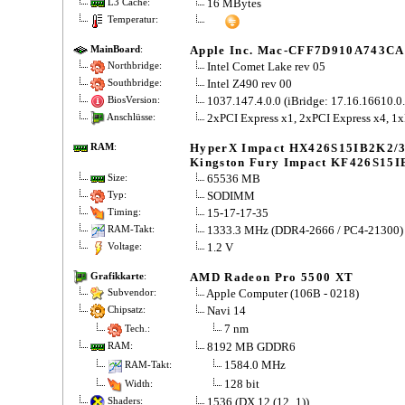
16 MBytes
L3 Cache:
Temperatur:
Apple Inc. Mac-CFF7D910A743C
MainBoard
:
Intel Comet Lake rev 05
Northbridge:
Intel Z490 rev 00
Southbridge:
1037.147.4.0.0 (iBridge: 17.16.16610.0.
BiosVersion:
2xPCI Express x1, 2xPCI Express x4, 1
Anschlüsse:
HyperX Impact HX426S15IB2K2/3
RAM
:
Kingston Fury Impact KF426S15I
65536 MB
Size:
SODIMM
Typ:
15-17-17-35
Timing:
1333.3 MHz (DDR4-2666 / PC4-21300)
RAM-Takt:
1.2 V
Voltage:
AMD Radeon Pro 5500 XT
Grafikkarte
:
Apple Computer (106B - 0218)
Subvendor:
Navi 14
Chipsatz:
7 nm
Tech.:
8192 MB GDDR6
RAM:
1584.0 MHz
RAM-Takt:
128 bit
Width:
1536 (DX 12 (12_1))
Shaders: