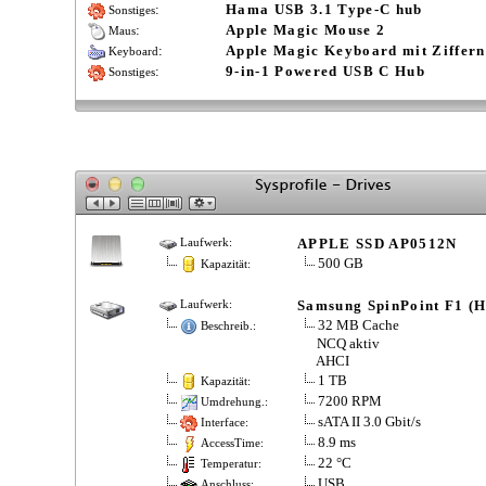
:
Hama USB 3.1 Type-C hub
Sonstiges
:
Apple Magic Mouse 2
Maus
:
Apple Magic Keyboard mit Ziffern
Keyboard
:
9-in-1 Powered USB C Hub
Sonstiges
APPLE SSD AP0512N
Laufwerk:
500 GB
Kapazität:
Samsung SpinPoint F1 (
Laufwerk:
32 MB Cache
Beschreib.:
NCQ aktiv
AHCI
1 TB
Kapazität:
7200 RPM
Umdrehung.:
sATA II 3.0 Gbit/s
Interface:
8.9 ms
AccessTime:
22 °C
Temperatur:
USB
Anschluss: