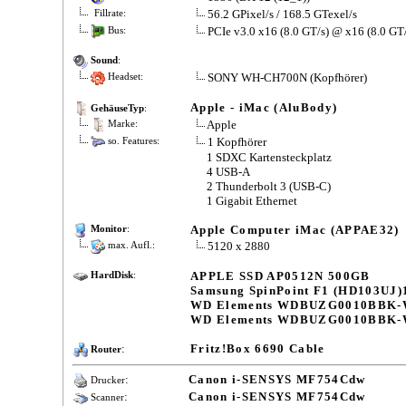
56.2 GPixel/s / 168.5 GTexel/s
Fillrate:
PCIe v3.0 x16 (8.0 GT/s) @ x16 (8.0 GT/
Bus:
Sound
:
SONY WH-CH700N (Kopfhörer)
Headset:
Apple - iMac (AluBody)
GehäuseTyp
:
Apple
Marke:
1 Kopfhörer
so. Features:
1 SDXC Kartensteckplatz
4 USB-A
2 Thunderbolt 3 (USB-C)
1 Gigabit Ethernet
Apple Computer iMac (APPAE32)
Monitor
:
5120 x 2880
max. Aufl.:
APPLE SSD AP0512N 500GB
HardDisk
:
Samsung SpinPoint F1 (HD103UJ
WD Elements WDBUZG0010BBK
WD Elements WDBUZG0010BBK
:
Fritz!Box 6690 Cable
Router
:
Canon i-SENSYS MF754Cdw
Drucker
:
Canon i-SENSYS MF754Cdw
Scanner