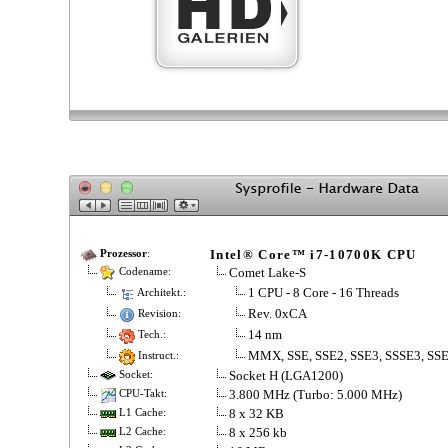
Intel® Core™ i7-10700K CPU
Prozessor
:
Comet Lake-S
Codename:
1 CPU - 8 Core - 16 Threads
Architekt.:
Rev. 0xCA
Revision:
14 nm
Tech.:
MMX, SSE, SSE2, SSE3, SSSE3, SSE
Instruct.:
Socket H (LGA1200)
Socket:
3.800 MHz (Turbo: 5.000 MHz)
CPU-Takt:
8 x 32 KB
L1 Cache:
8 x 256 kb
L2 Cache: