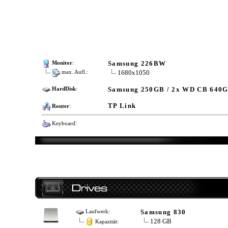
Samsung 226BW
Monitor
:
1680x1050
max. Aufl.:
Samsung 250GB / 2x WD CB 640
HardDisk
:
:
TP Link
Router
:
Keyboard
Samsung 830
Laufwerk:
128 GB
Kapazität: