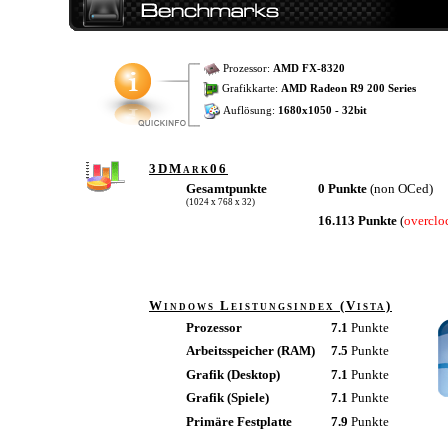
Prozessor:
AMD FX-8320
Grafikkarte:
AMD Radeon R9 200 Series
Auflösung:
1680x1050 - 32bit
3DMark06
Gesamtpunkte
0 Punkte
(non OCed)
(1024 x 768 x 32)
16.113 Punkte
(
overclo
Windows Leistungsindex (Vista)
Prozessor
7.1
Punkte
Arbeitsspeicher (RAM)
7.5
Punkte
Grafik (Desktop)
7.1
Punkte
Grafik (Spiele)
7.1
Punkte
Primäre Festplatte
7.9
Punkte