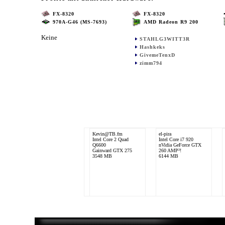
FX-8320
FX-8320
970A-G46 (MS-7693)
AMD Radeon R9 200
Keine
STAHLG3WITT3R
Hashkeks
GivemeTenxD
zimm794
Kevin@TB.fm
el-pira
Intel Core 2 Quad
Intel Core i7 920
Q6600
nVidia GeForce GTX
Gainward GTX 275
260 AMP²!
3548 MB
6144 MB
STAHLG3WITT3R
AMD FX-8320
SAPPHIRE R9 290X
BATTLEFIELD 4