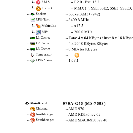
F.2.0 - Ext. 15.2
F.M.S.:
MMX (+), SSE, SSE2, SSE3, SSSE3,
Instruct.:
Socket AM3+ (942)
Socket:
3499.8 MHz
CPU-Takt:
x17.5
Multiplik.:
200.0 MHz
FSB:
Data: 4 x 64 KBytes / Inst: 8 x 16 KByt
L1 Cache:
4 x 2048 KBytes KBytes
L2 Cache:
8 MBytes KBytes
L3 Cache:
Temperatur:
1.67.1
CPU-Z Vers.:
970A-G46 (MS-7693)
MainBoard
:
AMD 970
Chipsatz:
AMD RD9x0 rev 02
Northbridge:
AMD SB910/950 rev 40
Southbridge: