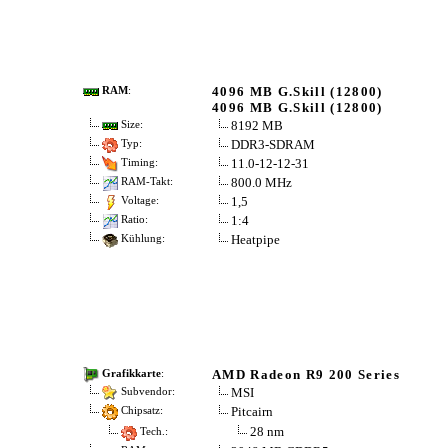
4096 MB G.Skill (12800)
RAM
:
4096 MB G.Skill (12800)
8192 MB
Size:
DDR3-SDRAM
Typ:
11.0-12-12-31
Timing:
800.0 MHz
RAM-Takt:
1,5
Voltage:
1:4
Ratio:
Heatpipe
Kühlung:
AMD Radeon R9 200 Series
Grafikkarte
:
MSI
Subvendor:
Pitcairn
Chipsatz:
28 nm
Tech.: