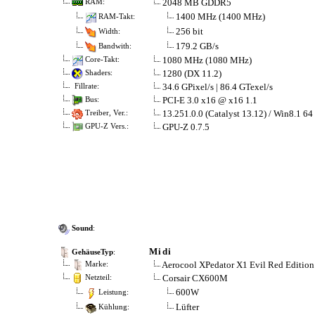
2048 MB GDDR5
RAM:
1400 MHz (1400 MHz)
RAM-Takt:
256 bit
Width:
179.2 GB/s
Bandwith:
1080 MHz (1080 MHz)
Core-Takt:
1280 (DX 11.2)
Shaders:
34.6 GPixel/s | 86.4 GTexel/s
Fillrate:
PCI-E 3.0 x16 @ x16 1.1
Bus:
13.251.0.0 (Catalyst 13.12) / Win8.1 64
Treiber, Ver.:
GPU-Z 0.7.5
GPU-Z Vers.:
Sound
:
Midi
GehäuseTyp
:
Aerocool XPedator X1 Evil Red Edition
Marke:
Corsair CX600M
Netzteil:
600W
Leistung:
Lüfter
Kühlung: