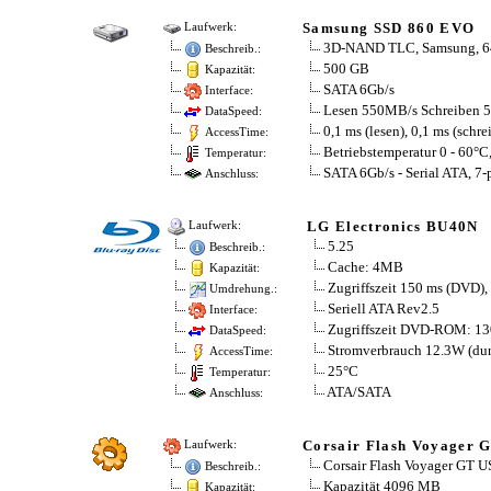
Samsung SSD 860 EVO
Laufwerk:
3D-NAND TLC, Samsung, 6
Beschreib.:
500 GB
Kapazität:
SATA 6Gb/​s
Interface:
Lesen 550MB/​s Schreiben 
DataSpeed:
0,1 ms (lesen), 0,1 ms (schre
AccessTime:
Betriebstemperatur 0 - 60°C
Temperatur:
SATA 6Gb/s - Serial ATA, 7-
Anschluss:
LG Electronics BU40N
Laufwerk:
5.25
Beschreib.:
Cache: 4MB
Kapazität:
Zugriffszeit 150 ms (DVD),
Umdrehung.:
Seriell ATA Rev2.5
Interface:
Zugriffszeit DVD-ROM: 13
DataSpeed:
Stromverbrauch 12.3W (dur
AccessTime:
25°C
Temperatur:
ATA/SATA
Anschluss:
Corsair Flash Voyager 
Laufwerk:
Corsair Flash Voyager GT US
Beschreib.:
Kapazität 4096 MB
Kapazität: