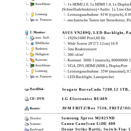
1x HDMI 2.0, 1x HDMI 1.4, 1x DisplayP
Anschlüsse:
(Schnellladefunktion) • Audio: 1x Line-Out
Leistungsaufnahme: 61W (typisch), 0.4
Leistung:
mechanische Tasten mit Steuerkreuz, Pic
so. Features:
ASUS VN289Q, LED-Backlight, Pa
2. Monitor
:
1920x1080 Pixel,60 Hz
max. Aufl.:
Wide Screen 28"(71.12cm) 16:9
Bildfläche:
5ms Reaktionszeit
Reaktion:
300 cd/m²
Helligkeit:
Kontrast: 3000:1 (statisch), 80000000:
Kontrast:
VGA, DVI, HDMI (MHL), DisplayPort
Anschlüsse:
Leistungsaufnahme: 35W (maximal), 0.
Leistung:
LED-Backlight, Lautsprecher
so. Features:
Seagate BarraCuda 7200.12 1TB,
HardDisk
:
LG Electronics BU40N
CD / DVD
:
:
AVM FRITZ!Box 7530, FRITZ!OS:
Router
:
Samsung Xpress M2825ND
Drucker
:
Canon CanoScan LiDE 400
Scanner
:
Ozone Strike Battle, Switch-Typ:
Keyboard