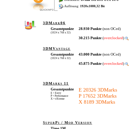
Auflösung:
1920x1080,32 Bit
3DMark06
Gesamtpunkte
28.930 Punkte
(non OCed)
(1024 x 768 x 32)
30.215 Punkte
(
overclocked
)
3DMVantage
Gesamtpunkte
43.000 Punkte
(non OCed)
(1024 x 768 x 32)
45.875 Punkte
(
overclocked
)
3DMarks 11
Gesamtpunkte
E 20326 3DMarks
E = Entry
P 17652 3DMarks
P = Performance
X = eXtreme
X 8189 3DMarks
SuperPi / Mod Version
Time 1M