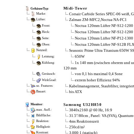
Midi-Tower
GehäuseTyp
:
Corsair Carbide Series SPEC-06 weiß,
Marke:
Zalman ZM-MFC2,Noctua NA-FC1
Lüfter:
Noctua 120mm Lüfter NF-S12-1200
Front:
Noctua 120mm Lüfter NF-S12-1200
Heck:
Noctua 120mm Lüfter NF-P12-1300
Seite:
Noctua 120mm Lüfter NF-S12B FLX-
Oben:
Seasonic Prime Ultra Titanium 650W 
Netzteil:
650W
Leistung:
1x 140 mm (zwischen oberem und un
Kühlung:
120 mm
von 0,1 bis maximal 0,4 Sone
Geräusch:
extrem hoher Effizienz 94%
WirkGrad:
Kabelmanagement, Staubfilter, integrier
so. Features:
bis ATX
Bauart:
Samsung U32H850
Monitor
:
3840x2160 @ 60 Hz, 16:9
max. Aufl.:
31.5"/​80cm , Panel: VA (SVA), Quantum-
Bildfläche:
4ms Reaktionszeit
Reaktion:
250cd/​m²
Helligkeit:
3.000:1 (statisch)
Kontrast: