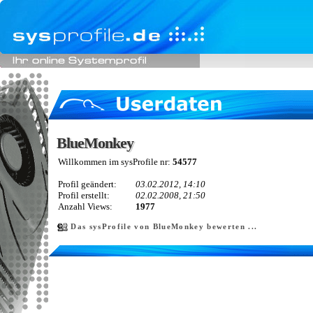
BlueMonkey
BlueMonkey
Willkommen im sysProfile nr:
54577
Profil geändert:
03.02.2012, 14:10
Profil erstellt:
02.02.2008, 21:50
Anzahl Views:
1977
Das sysProfile von BlueMonkey bewerten ...