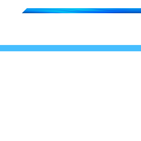
Miron
Intel Core i7 950
2x Nvidia Geforce GTX
470
6 GB