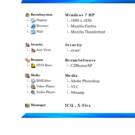
Windows 7 HP
Betriebssystem
:
1680 x 1050
Display:
Mozilla Firefox
Browser:
Mozilla Thunderbird
Mail:
Security
Security
:
avast!
Anti-Virus:
BrennSoftware
Brennen
:
CDBurnerXP
DVD-Burn:
Media
Media
:
Adobe Photoshop
BildEditor:
VLC
Video-Player:
Winamp
Audio-Player:
ICQ , X-Fire
Messenger
: