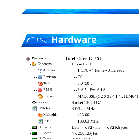
Intel Core i7 950
Prozessor
:
Bloomfield
Codename:
1 CPU - 4 Kerne - 8 Threads
Architekt.:
D0
Revision:
0.0450 µ
Tech.:
6.A.5 - Ext. 6.1A
F.M.S.:
MMX SSE (1 2 3 3S 4.1 4.2) EM64T
Instruct.:
Socket 1366 LGA
Socket:
3073.55 MHz
CPU-Takt:
x23.00
Multiplik.:
133.63 MHz
FSB:
Data: 4 x 32 / Inst: 4 x 32 KBytes
L1 Cache:
4 x 256 KBytes
L2 Cache:
L3 Cache: