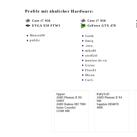
Profile mit ähnlicher Hardware:
Core i7 950
Core i7 950
EVGA X58 FTW3
GeForce GTX 470
Monsta90
Saeth
public
dmcq
-zero-
mike86
cost82el
manino.de.vu
Gister
Flow81
Miron
Cor3.
Opport
RaPpYxD
AMD Phenom II X6
AMD Phenom II X4
1090T
940
AMD Radeon HD 7900
Sapphire HD4870
Series Crossfire
4096
12288 MB