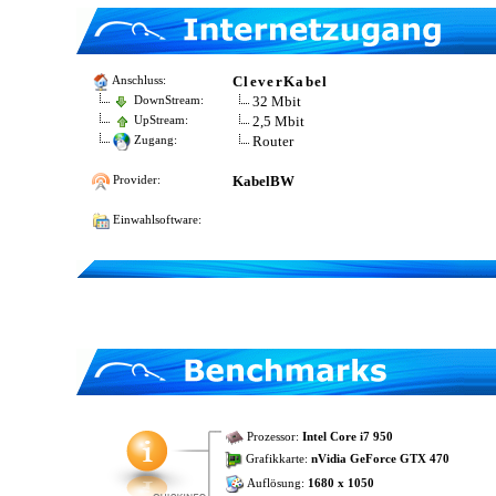
CleverKabel
Anschluss:
32 Mbit
DownStream:
2,5 Mbit
UpStream:
Router
Zugang:
KabelBW
Provider:
Einwahlsoftware:
Prozessor:
Intel Core i7 950
Grafikkarte:
nVidia GeForce GTX 470
Auflösung:
1680 x 1050