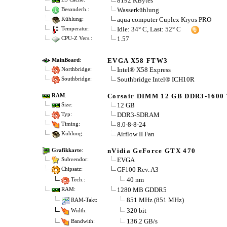
8192 KBytes
Wasserkühlung
Besonderh.:
aqua computer Cuplex Kryos PRO
Kühlung:
Idle: 34° C, Last: 52° C
Temperatur:
1.57
CPU-Z Vers.:
EVGA X58 FTW3
MainBoard
:
Intel® X58 Express
Northbridge:
Southbridge Intel® ICH10R
Southbridge:
Corsair DIMM 12 GB DDR3-1600 
RAM
:
12 GB
Size:
DDR3-SDRAM
Typ:
8.0-8-8-24
Timing:
Airflow II Fan
Kühlung:
nVidia GeForce GTX 470
Grafikkarte
:
EVGA
Subvendor:
GF100 Rev. A3
Chipsatz:
40 nm
Tech.:
1280 MB GDDR5
RAM:
851 MHz (851 MHz)
RAM-Takt:
320 bit
Width:
136.2 GB/s
Bandwith: