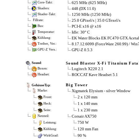
625 MHz (625 MHz)
Core-Takt:
448 (DX 11.0)
Shaders:
1250 MHz (1250 MHz)
Shader-Takt:
25.0 GPixel/s | 35.0 GTexel/s
Fillrate:
PCI-E x16 @ x16
Bus:
Idle: 30° C
Temperatur:
EK Water Blocks EK FC470 GTX Aceta
Kühlung:
8.17.12.6099 (ForceWare 260.99) / Win
Treiber, Ver.:
GPU-Z 0.5.3
GPU-Z Vers.:
Sound Blaster X-Fi Titanium Fatal
Sound
:
Logitech X220 2.1
Boxen:
ROCCAT Kave Headset 5.1
Headset:
Big Tower
GehäuseTyp
:
Xigmatek Elysium - silver Window
Marke:
2 x 120 mm
Front:
1 x 140 mm
Heck:
1 x 230 mm
Seite:
Corsair AX750
Netzteil:
750 W
Leistung:
120 mm Fan
Kühlung:
90 %
WirkGrad: