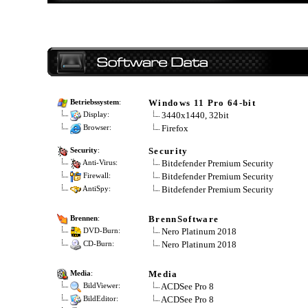
Windows 11 Pro 64-bit
Betriebssystem
:
3440x1440, 32bit
Display:
Firefox
Browser:
Security
Security
:
Bitdefender Premium Security
Anti-Virus:
Bitdefender Premium Security
Firewall:
Bitdefender Premium Security
AntiSpy:
BrennSoftware
Brennen
:
Nero Platinum 2018
DVD-Burn:
Nero Platinum 2018
CD-Burn:
Media
Media
:
ACDSee Pro 8
BildViewer:
ACDSee Pro 8
BildEditor: