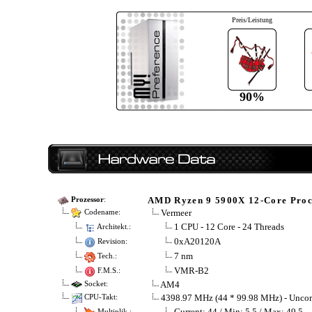
Preis/Leistung
90%
AMD Ryzen 9 5900X 12-Core Proc
Prozessor
:
Vermeer
Codename:
1 CPU - 12 Core - 24 Threads
Architekt.:
0xA20120A
Revision:
7 nm
Tech.:
VMR-B2
F.M.S.:
AM4
Socket:
4398.97 MHz (44 * 99.98 MHz) - Unco
CPU-Takt:
Current: 44 / Min: 5.5 / Max: 49.5
Multiplik.: