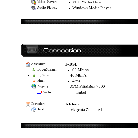
VLC Media Player
Video-Player:
Windows Media Player
Audio-Player:
T-DSL
Anschluss:
100 Mbit/s
DownStream:
40 Mbit/s
UpStream:
14 ms
Ping:
AVM Fritz!Box 7590
Zugang:
Kabel
Verbind.:
Telekom
Provider:
Magenta Zuhause L
Tarif: