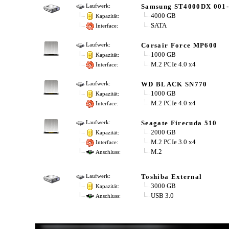
Samsung ST4000DX 001
Laufwerk:
4000 GB
Kapazität:
SATA
Interface:
Corsair Force MP600
Laufwerk:
1000 GB
Kapazität:
M.2 PCIe 4.0 x4
Interface:
WD BLACK SN770
Laufwerk:
1000 GB
Kapazität:
M.2 PCIe 4.0 x4
Interface:
Seagate Firecuda 510
Laufwerk:
2000 GB
Kapazität:
M.2 PCIe 3.0 x4
Interface:
M.2
Anschluss:
Toshiba External
Laufwerk:
3000 GB
Kapazität:
USB 3.0
Anschluss: