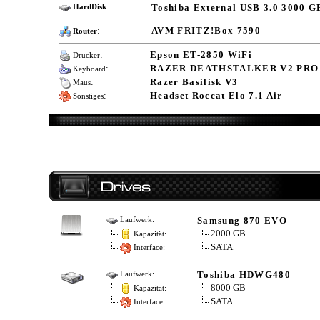
Toshiba External USB 3.0 3000 G
HardDisk
:
:
AVM FRITZ!Box 7590
Router
:
Epson ET-2850 WiFi
Drucker
:
RAZER DEATHSTALKER V2 PRO
Keyboard
:
Razer Basilisk V3
Maus
:
Headset Roccat Elo 7.1 Air
Sonstiges
Samsung 870 EVO
Laufwerk:
2000 GB
Kapazität:
SATA
Interface:
Toshiba HDWG480
Laufwerk:
8000 GB
Kapazität:
SATA
Interface: