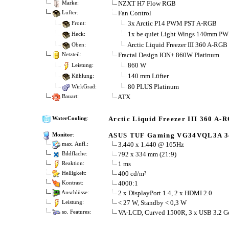
NZXT H7 Flow RGB
Marke:
Fan Control
Lüfter:
3x Arctic P14 PWM PST A-RGB
Front:
1x be quiet Light Wings 140mm P
Heck:
Arctic Liquid Freezer III 360 A-RGB
Oben:
Fractal Design ION+ 860W Platinum
Netzteil:
860 W
Leistung:
140 mm Lüfter
Kühlung:
80 PLUS Platinum
WirkGrad:
ATX
Bauart:
Arctic Liquid Freezer III 360 A-
WaterCooling
:
ASUS TUF Gaming VG34VQL3A 3
Monitor
:
3.440 x 1.440 @ 165Hz
max. Aufl.:
792 x 334 mm (21:9)
Bildfläche:
1 ms
Reaktion:
400 cd/m²
Helligkeit:
4000:1
Kontrast:
2 x DisplayPort 1.4, 2 x HDMI 2.0
Anschlüsse:
< 27 W, Standby < 0,3 W
Leistung:
VA-LCD, Curved 1500R, 3 x USB 3.2 G
so. Features: