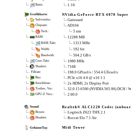
1:16
Ratio:
NVidia GeForce RTX 4070 Super
Grafikkarte
:
Gainward
Subvendor:
AD104
Chipsatz:
5 nm
Tech.:
12288 MB
RAM:
1313 MHz
RAM-Takt:
192 bit
Width:
504.2 GB/s
Bandwith:
1980 MHz
Core-Takt:
7168
Shaders:
198.0 GPixel/s / 554.4 GTexel/s
Fillrate:
PCIe x16 4.0 @ x16 1.1
Bus:
2x HDMI, 2x Display Port
Anschlüsse:
32.0.15.6590 (NVIDIA 565.90) DCH / 
Treiber, Ver.:
2.60.0
GPU-Z Vers.:
Realtek® ALC1220 Codec (onboar
Sound
:
Logitech Z623 THX 2.1
Boxen:
Roccat Elo 7.1 Air
Headset:
Midi Tower
GehäuseTyp
: