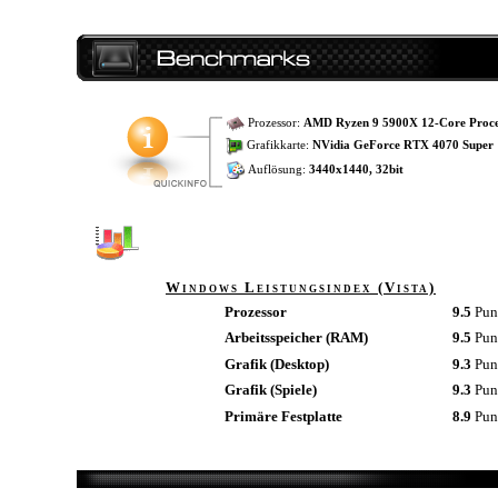
Prozessor:
AMD Ryzen 9 5900X 12-Core Proce
Grafikkarte:
NVidia GeForce RTX 4070 Super
Auflösung:
3440x1440, 32bit
Windows Leistungsindex (Vista)
Prozessor
9.5
Pun
Arbeitsspeicher (RAM)
9.5
Pun
Grafik (Desktop)
9.3
Pun
Grafik (Spiele)
9.3
Pun
Primäre Festplatte
8.9
Pun