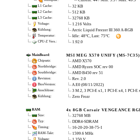
32 KB
L1 Cache:
512 KB
L2 Cache:
32768 KB
L3 Cache:
1.216 Volts
Voltage:
Arctic Liquid Freezer III 360 A-RGB
Kühlung:
Idle: 48°C, Last: 75°C
Temperatur:
1.92.0
CPU-Z Vers.:
MSI MEG X570 UNIFY (MS-7C35)
MainBoard
:
AMD X570
Chipsatz:
AMD Ryzen SOC rev 00
Northbridge:
AMD B450 rev 51
Southbridge:
Rev. 2.0
Revision:
A.E0 (08/11/2022)
BiosVersion:
3 M.2, 3 PCI-E x1, 1 PCI-E x4, 1 PCI-E
Anschlüsse:
Zero Frozr
Kühlung:
4x 8GB Corsair VENGEANCE RG
RAM
:
32768 MB
Size:
DDR4-SDRAM
Typ:
16-20-20-38-75-1
Timing:
1599.6 MHz
RAM-Takt:
1.350 V
Voltage: