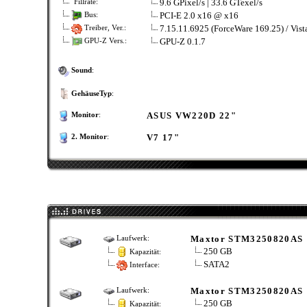
9.6 GPixel/s | 33.6 GTexel/s
Fillrate:
PCI-E 2.0 x16 @ x16
Bus:
7.15.11.6925 (ForceWare 169.25) / Vist
Treiber, Ver.:
GPU-Z 0.1.7
GPU-Z Vers.:
Sound
:
GehäuseTyp
:
ASUS VW220D 22"
Monitor
:
V7 17"
2. Monitor
:
Maxtor STM3250820AS
Laufwerk:
250 GB
Kapazität:
SATA2
Interface:
Maxtor STM3250820AS
Laufwerk:
250 GB
Kapazität: