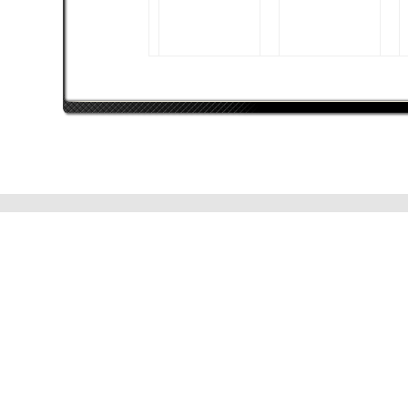
$t3iNeR
AMD Phenom II X4
940
AMD Radeon HD 6900
Series
4096 MB