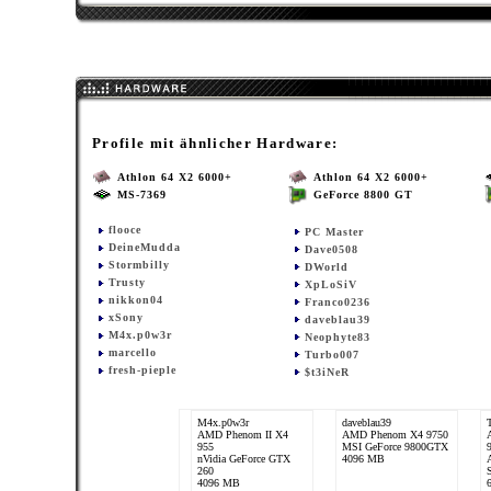
Profile mit ähnlicher Hardware:
Athlon 64 X2 6000+
Athlon 64 X2 6000+
MS-7369
GeForce 8800 GT
flooce
PC Master
DeineMudda
Dave0508
Stormbilly
DWorld
Trusty
XpLoSiV
nikkon04
Franco0236
xSony
daveblau39
M4x.p0w3r
Neophyte83
marcello
Turbo007
fresh-pieple
$t3iNeR
M4x.p0w3r
daveblau39
AMD Phenom II X4
AMD Phenom X4 9750
955
MSI GeForce 9800GTX
nVidia GeForce GTX
4096 MB
260
S
4096 MB