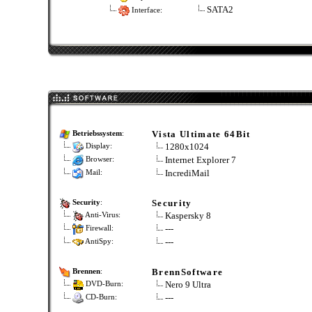
SATA2
Interface:
Vista Ultimate 64Bit
Betriebssystem
:
1280x1024
Display:
Internet Explorer 7
Browser:
IncrediMail
Mail:
Security
Security
:
Kaspersky 8
Anti-Virus:
---
Firewall:
---
AntiSpy:
BrennSoftware
Brennen
:
Nero 9 Ultra
DVD-Burn:
---
CD-Burn: