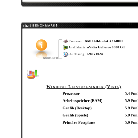
Prozessor:
AMD Athlon 64 X2 6000+
Grafikkarte:
nVidia GeForce 8800 GT
Auflösung:
1280x1024
Windows Leistungsindex (Vista)
Prozessor
5.4
Pun
Arbeitsspeicher (RAM)
5.9
Pun
Grafik (Desktop)
5.9
Pun
Grafik (Spiele)
5.9
Pun
Primäre Festplatte
5.9
Pun