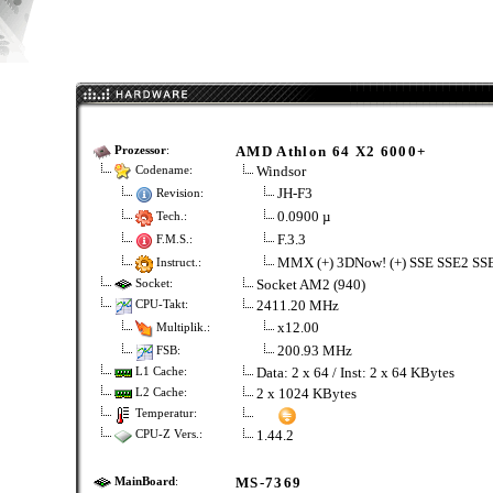
AMD Athlon 64 X2 6000+
Prozessor
:
Windsor
Codename:
JH-F3
Revision:
0.0900 µ
Tech.:
F.3.3
F.M.S.:
MMX (+) 3DNow! (+) SSE SSE2 SS
Instruct.:
Socket AM2 (940)
Socket:
2411.20 MHz
CPU-Takt:
x12.00
Multiplik.:
200.93 MHz
FSB:
Data: 2 x 64 / Inst: 2 x 64 KBytes
L1 Cache:
2 x 1024 KBytes
L2 Cache:
Temperatur:
1.44.2
CPU-Z Vers.:
MS-7369
MainBoard
: