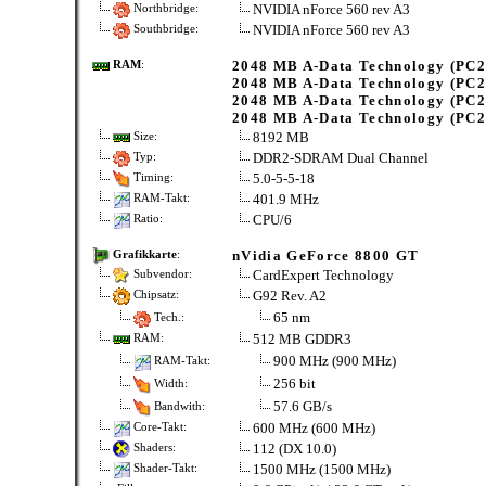
NVIDIA nForce 560 rev A3
Northbridge:
NVIDIA nForce 560 rev A3
Southbridge:
2048 MB A-Data Technology (PC2
RAM
:
2048 MB A-Data Technology (PC2
2048 MB A-Data Technology (PC2
2048 MB A-Data Technology (PC2
8192 MB
Size:
DDR2-SDRAM Dual Channel
Typ:
5.0-5-5-18
Timing:
401.9 MHz
RAM-Takt:
CPU/6
Ratio:
nVidia GeForce 8800 GT
Grafikkarte
:
CardExpert Technology
Subvendor:
G92 Rev. A2
Chipsatz:
65 nm
Tech.:
512 MB GDDR3
RAM:
900 MHz (900 MHz)
RAM-Takt:
256 bit
Width:
57.6 GB/s
Bandwith:
600 MHz (600 MHz)
Core-Takt:
112 (DX 10.0)
Shaders:
1500 MHz (1500 MHz)
Shader-Takt: