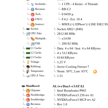
1 CPU - 4 Kerne - 4 Threads
Architekt.:
RB-C2
Revision:
0.0450 µ
Tech.:
F.4.2 - Ext. 10.4
F.M.S.:
MMX (+) 3DNow! (+) SSE SSE2 SS
Instruct.:
Socket AM2+ (940)
Socket:
2812.88 MHz
CPU-Takt:
x14.00
Multiplik.:
200.92 MHz
FSB:
Data: 4 x 64 / Inst: 4 x 64 KBytes
L1 Cache:
4 x 512 KBytes
L2 Cache:
6144 KBytes
L3 Cache:
1,25 V
Voltage:
Arctic-Cooling Freezer 7
Kühlung:
Norm: 50°C, Last: 65°C
Temperatur:
1.51
CPU-Z Vers.:
ALiveDual-eSATA2
MainBoard
:
Intel Boradwater P965
Chipsatz:
NVIDIA nForce3 250 rev A1
Northbridge:
NVIDIA nForce3 MCP rev A2
Southbridge:
Rev 1.0
Revision: