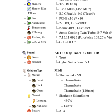
32 (DX 10.0)
Shaders:
1355 MHz (1355 MHz)
Shader-Takt:
5.0 GPixel/s | 9.9 GTexel/s
Fillrate:
PCI-E x16 @ x16
Bus:
2x DVI, 1x S-VIDEO
Anschlüsse:
Norm: 40°C, Last: 55°C
Temperatur:
Arctic Cooling Twin Turbo @ 7 Volt @ 
Kühlung:
7.15.11.6925 (ForceWare 169.25) / Vis
Treiber, Ver.:
GPU-Z 0.1.7
GPU-Z Vers.:
AD1988 @ Intel 82801 HB
Sound
:
Trust
Boxen:
Cyber Snipa Sonar 5.1
Headset:
Midi
GehäuseTyp
:
Thermaltake V9
Marke:
Thermaltake
Front:
Thermaltake
Heck:
Thermaltake (120mm)
Oben:
Sharkoon SilentStorm
Netzteil:
480W
Leistung:
Lüfter
Kühlung:
ATX
Bauart: