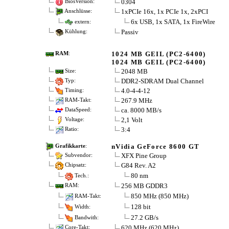
0304
BiosVersion:
1xPCIe 16x, 1x PCIe 1x, 2xPCI
Anschlüsse:
6x USB, 1x SATA, 1x FireWire
extern:
Passiv
Kühlung:
1024 MB GEIL (PC2-6400)
RAM
:
1024 MB GEIL (PC2-6400)
2048 MB
Size:
DDR2-SDRAM Dual Channel
Typ:
4.0-4-4-12
Timing:
267.9 MHz
RAM-Takt:
ca. 8000 MB/s
DataSpeed:
2,1 Volt
Voltage:
3:4
Ratio:
nVidia GeForce 8600 GT
Grafikkarte
:
XFX Pine Group
Subvendor:
G84 Rev. A2
Chipsatz:
80 nm
Tech.:
256 MB GDDR3
RAM:
850 MHz (850 MHz)
RAM-Takt:
128 bit
Width:
27.2 GB/s
Bandwith:
620 MHz (620 MHz)
Core-Takt: