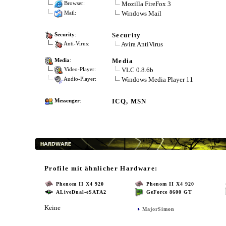
Mozilla FireFox 3
Browser:
Windows Mail
Mail:
Security
Security
:
Avira AntiVirus
Anti-Virus:
Media
Media
:
VLC 0.8.6b
Video-Player:
Windows Media Player 11
Audio-Player:
ICQ, MSN
Messenger
:
Profile mit ähnlicher Hardware:
Phenom II X4 920
Phenom II X4 920
ALiveDual-eSATA2
GeForce 8600 GT
Keine
MajorSimon