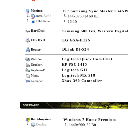
19" Samsung Sync Master 934N
Monitor
:
144x0768 @ 60 Hz
max. Aufl.:
16:10
Bildfläche:
Samsung 500 GB, Western Digital
HardDisk
:
LG GSA-H12N
CD / DVD
:
:
DLink DI-524
Router
:
Logitech Quick Cam Chat
WebCam
:
HP PSC 1415
Drucker
:
Logitech G11
Keyboard
:
Logitech MX 518
Maus
:
Xbox 360 Controller
Gamepad
Windows 7 Home Premium
Betriebssystem
:
1440x900, 32 Bit
Display: