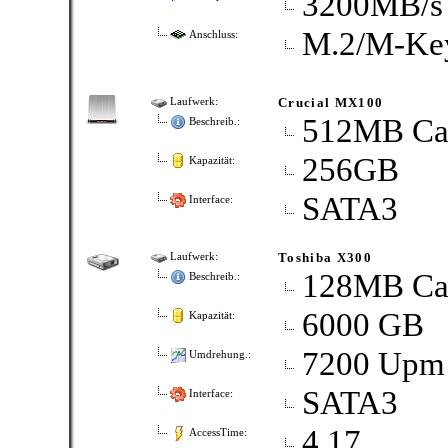
3200MB/​s 
M.2/​M-Ke
Anschluss:
Crucial MX100
Laufwerk:
512MB Ca
Beschreib.:
256GB
Kapazität:
SATA3
Interface:
Toshiba X300
Laufwerk:
128MB Ca
Beschreib.:
6000 GB
Kapazität:
7200 Upm
Umdrehung.:
SATA3
Interface:
4,17
AccessTime: