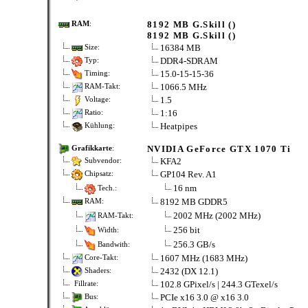
8192 MB G.Skill ()
RAM
:
8192 MB G.Skill ()
16384 MB
Size:
DDR4-SDRAM
Typ:
15.0-15-15-36
Timing:
1066.5 MHz
RAM-Takt:
1.5
Voltage:
1:16
Ratio:
Heatpipes
Kühlung:
NVIDIA GeForce GTX 1070 Ti
Grafikkarte
:
KFA2
Subvendor:
GP104 Rev. A1
Chipsatz:
16 nm
Tech.:
8192 MB GDDR5
RAM:
2002 MHz (2002 MHz)
RAM-Takt:
256 bit
Width:
256.3 GB/s
Bandwith:
1607 MHz (1683 MHz)
Core-Takt:
2432 (DX 12.1)
Shaders:
102.8 GPixel/s | 244.3 GTexel/s
Fillrate:
PCIe x16 3.0 @ x16 3.0
Bus: