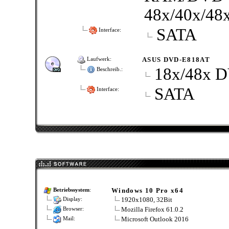
48x/40x/48
SATA
Interface:
ASUS DVD-E818AT
Laufwerk:
18x/48x
Beschreib.:
SATA
Interface:
Windows 10 Pro x64
Betriebssystem
:
1920x1080, 32Bit
Display:
Mozilla Firefox 61.0.2
Browser:
Microsoft Outlook 2016
Mail: