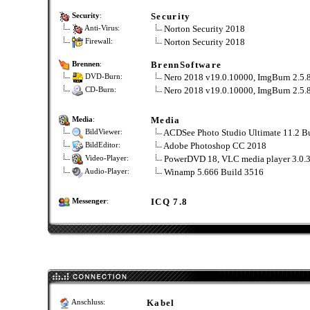
Security
Security
:
Norton Security 2018
Anti-Virus:
Norton Security 2018
Firewall:
BrennSoftware
Brennen
:
Nero 2018 v19.0.10000, ImgBurn 2.5.
DVD-Burn:
Nero 2018 v19.0.10000, ImgBurn 2.5.
CD-Burn:
Media
Media
:
ACDSee Photo Studio Ultimate 11.2 B
BildViewer:
Adobe Photoshop CC 2018
BildEditor:
PowerDVD 18, VLC media player 3.0.
Video-Player:
Winamp 5.666 Build 3516
Audio-Player:
ICQ 7.8
Messenger
:
Kabel
Anschluss: