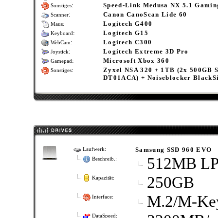
:
Speed-Link Medusa NX 5.1 Gamin
Sonstiges
:
Canon CanoScan Lide 60
Scanner
:
Logitech G400
Maus
:
Logitech G15
Keyboard
:
Logitech C300
WebCam
:
Logitech Extreme 3D Pro
Joystick
:
Microsoft Xbox 360
Gamepad
:
Zyxel NSA 320 + 1TB (2x 500GB 
Sonstiges
DT01ACA) + Noiseblocker BlackS
Samsung SSD 960 EVO
Laufwerk:
512MB L
Beschreib.:
250GB
Kapazität:
M.2/​M-Key
Interface:
DataSpeed: