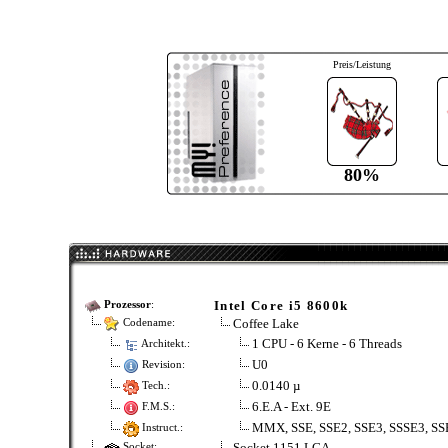
Preis/Leistung
80%
Intel Core i5 8600k
Prozessor
:
Coffee Lake
Codename:
1 CPU - 6 Kerne - 6 Threads
Architekt.:
U0
Revision:
0.0140 µ
Tech.:
6.E.A - Ext. 9E
F.M.S.:
MMX, SSE, SSE2, SSE3, SSSE3, SS
Instruct.:
Socket 1151 LGA
Socket: