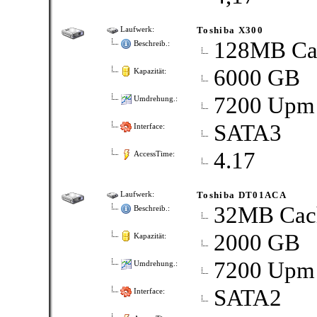
Toshiba X300
Laufwerk:
128MB Ca
Beschreib.:
6000 GB
Kapazität:
7200 Upm
Umdrehung.:
SATA3
Interface:
4.17
AccessTime:
Toshiba DT01ACA
Laufwerk:
32MB Cac
Beschreib.:
2000 GB
Kapazität:
7200 Upm
Umdrehung.:
SATA2
Interface: