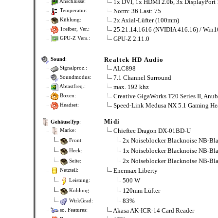
1x DVI, 1x HDMI 2.0b, 3x DisplayPort 
Anschlüsse:
Norm: 36 Last: 75
Temperatur:
2x Axial-Lüfter (100mm)
Kühlung:
25.21.14.1616 (NVIDIA 416.16) / Win1
Treiber, Ver.:
GPU-Z 2.11.0
GPU-Z Vers.:
Realtek HD Audio
Sound
:
ALC898
Signalproz.:
7.1 Channel Surround
Soundmodus:
max. 192 khz
Abtastfreq.:
Creative GigaWorks T20 Series II, Anu
Boxen:
Speed-Link Medusa NX 5.1 Gaming He
Headset:
Midi
GehäuseTyp
:
Chieftec Dragon DX-01BD-U
Marke:
2x Noiseblocker Blacknoise NB-Bl
Front:
1x Noiseblocker Blacknoise NB-Bl
Heck:
2x Noiseblocker Blacknoise NB-Bl
Seite:
Enermax Liberty
Netzteil:
500 W
Leistung:
120mm Lüfter
Kühlung:
83%
WirkGrad:
Akasa AK-ICR-14 Card Reader
so. Features: