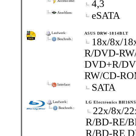
4,3
AccessTime:
eSATA
Anschluss:
ASUS DRW-1814BLT
Laufwerk:
18x/8x/1
Beschreib.:
R/DVD-RW/
DVD+R/DVD
RW/CD-R
SATA
Interface:
LG Electronics BH16N
Laufwerk:
22x/8x/22
Beschreib.:
R/BD-RE/BD
R/BD-RE DL