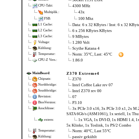
4300 MHz
CPU-Takt:
43x
Multiplik.:
100 Mhz
FSB:
Data: 6 x 32 KBytes / Inst: 6 x 32 KBy
L1 Cache:
6 x 256 KBytes KBytes
L2 Cache:
9 MBytes
L3 Cache:
1.280 Volt
Voltage:
Scythe Katana 4
Kühlung:
Norm: 35°C, Last: 45°C
Temperatur:
1.86.0
CPU-Z Vers.:
Z370 Extreme4
MainBoard
:
Z370
Chipsatz:
Intel Coffee Lake rev 07
Northbridge:
Intel Z370 rev 00
Southbridge:
07
Revision:
P3.10
BiosVersion:
3x PCIe 3.0 x16, 3x PCIe 3.0 x1, 2x M.
Anschlüsse:
SATA 6Gb/s (ASM1061), 1x seriell, 1x Th
1x VGA, 1x DVI-D, 1x HDMI 1.4, 1
extern:
5x Klinke, 1x Toslink, 1x PS/​2 Combo
Norm: 40°C, Last 55°C
Temperatur:
passiv gekühlt
Kühlung: