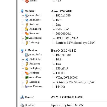
ATX
Bauart:
Asus VS248H
Monitor
:
1920x1080
max. Aufl.:
16:9
Bildfläche:
2ms
Reaktion:
250 cd/m²
Helligkeit:
50000000:1
Kontrast:
DVI, HDMI, VGA
Anschlüsse:
Betrieb: 32W, Stand-by: 0,5W
Leistung:
BenQ XL2411Z
2. Monitor
:
1920x1080
max. Aufl.:
16:9
Bildfläche:
1ms
Reaktion:
350cd/m²
Helligkeit:
1.000:1
Kontrast:
VGA, DVI, HDMI
Anschlüsse:
Betrieb: 22W, Stand-by: 0,5W
Leistung:
144 Hz
so. Features:
:
AVM Fritzbox 6390
Router
:
Epson Stylus SX125
Drucker