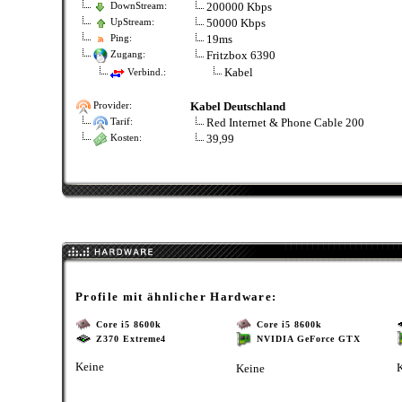
200000 Kbps
DownStream:
50000 Kbps
UpStream:
19ms
Ping:
Fritzbox 6390
Zugang:
Kabel
Verbind.:
Kabel Deutschland
Provider:
Red Internet & Phone Cable 200
Tarif:
39,99
Kosten:
Profile mit ähnlicher Hardware:
Core i5 8600k
Core i5 8600k
Z370 Extreme4
NVIDIA GeForce GTX
Keine
Keine