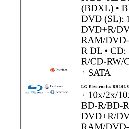
(BDXL) • B
DVD (SL): 
DVD+R/DV
RAM/DVD-R
R DL • CD
R/CD-RW/CD
SATA
Interface:
LG Electronics BH10L
Laufwerk:
10x/2x/1
Beschreib.:
BD-R/BD-RE
DVD+R/DV
RAM/DVD-R