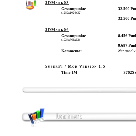
3DMark03
Gesamtpunkte
32.500 Pu
(1280x1024x32)
32.500 Pu
3DMark06
Gesamtpunkte
8.456 Pun
(1024x768x32)
9.687 Pun
Kommentar
Net grad vi
SuperPi / Mod Version 1.5
Time 1M
37625 s