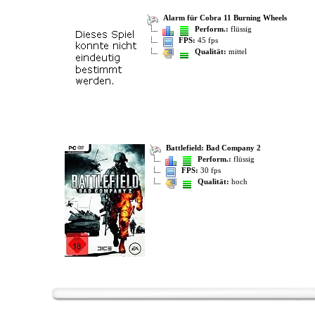
Alarm für Cobra 11 Burning Wheels
Perform.:
flüssig
FPS:
45 fps
Qualität:
mittel
Battlefield: Bad Company 2
Perform.:
flüssig
FPS:
30 fps
Qualität:
hoch