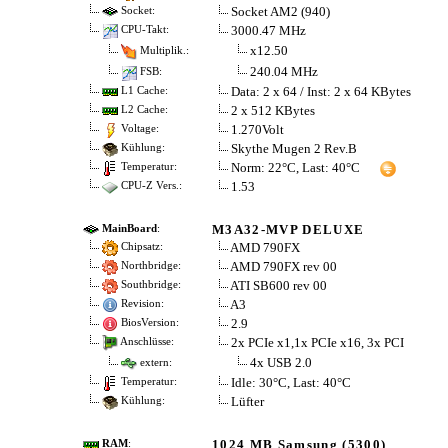
Socket AM2 (940)
Socket:
3000.47 MHz
CPU-Takt:
x12.50
Multiplik.:
240.04 MHz
FSB:
Data: 2 x 64 / Inst: 2 x 64 KBytes
L1 Cache:
2 x 512 KBytes
L2 Cache:
1.270Volt
Voltage:
Skythe Mugen 2 Rev.B
Kühlung:
Norm: 22°C, Last: 40°C
Temperatur:
1.53
CPU-Z Vers.:
M3A32-MVP DELUXE
MainBoard
:
AMD 790FX
Chipsatz:
AMD 790FX rev 00
Northbridge:
ATI SB600 rev 00
Southbridge:
A3
Revision:
2.9
BiosVersion:
2x PCIe x1,1x PCIe x16, 3x PCI
Anschlüsse:
4x USB 2.0
extern:
Idle: 30°C, Last: 40°C
Temperatur:
Lüfter
Kühlung:
1024 MB Samsung (5300)
RAM
: