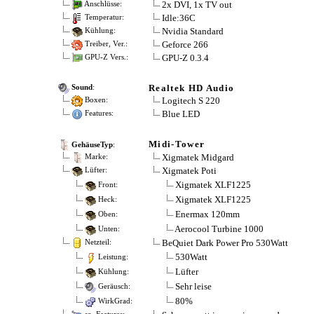
2x DVI, 1x TV out
Anschlüsse:
Idle:36C
Temperatur:
Nvidia Standard
Kühlung:
Geforce 266
Treiber, Ver.:
GPU-Z 0.3.4
GPU-Z Vers.:
Realtek HD Audio
Sound
:
Logitech S 220
Boxen:
Blue LED
Features:
Midi-Tower
GehäuseTyp
:
Xigmatek Midgard
Marke:
Xigmatek Poti
Lüfter:
Xigmatek XLF1225
Front:
Xigmatek XLF1225
Heck:
Enermax 120mm
Oben:
Aerocool Turbine 1000
Unten:
BeQuiet Dark Power Pro 530Watt
Netzteil:
530Watt
Leistung:
Lüfter
Kühlung:
Sehr leise
Geräusch:
80%
WirkGrad: