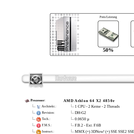
Preis/Leistung
50%
AMD Athlon 64 X2 4850e
Prozessor
:
1 CPU - 2 Kerne - 2 Threads
Architekt.:
DH-G2
Revision:
0.0650 µ
Tech.:
F.B.2 - Ext. F.6B
F.M.S.:
MMX (+) 3DNow! (+) SSE SSE2 SS
Instruct.: