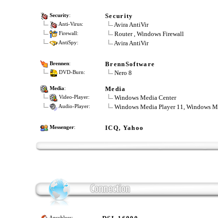
Security
Security
:
Avira AntiVir
Anti-Virus:
Router , Windows Firewall
Firewall:
Avira AntiVir
AntiSpy:
BrennSoftware
Brennen
:
Nero 8
DVD-Burn:
Media
Media
:
Windows Media Center
Video-Player:
Windows Media Player 11, Windows M
Audio-Player:
ICQ, Yahoo
Messenger
:
Anschluss: