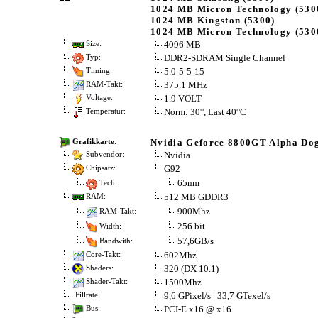
1024 MB Micron Technology (530
1024 MB Kingston (5300)
1024 MB Micron Technology (530
4096 MB
Size:
DDR2-SDRAM Single Channel
Typ:
5.0-5-5-15
Timing:
375.1 MHz
RAM-Takt:
1.9 VOLT
Voltage:
Norm: 30°, Last 40°C
Temperatur:
Nvidia Geforce 8800GT Alpha Dog
Grafikkarte
:
Nvidia
Subvendor:
G92
Chipsatz:
65nm
Tech.:
512 MB GDDR3
RAM:
900Mhz
RAM-Takt:
256 bit
Width:
57,6GB/s
Bandwith:
602Mhz
Core-Takt:
320 (DX 10.1)
Shaders:
1500Mhz
Shader-Takt:
9,6 GPixel/s | 33,7 GTexel/s
Fillrate:
PCI-E x16 @ x16
Bus: