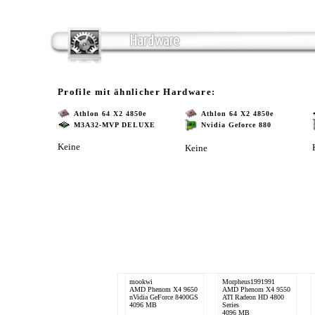
Profile mit ähnlicher Hardware:
Athlon 64 X2 4850e
Athlon 64 X2 4850e
M3A32-MVP DELUXE
Nvidia Geforce 880
Keine
Keine
mookwi
Morpheus1991991
AMD Phenom X4 9650
AMD Phenom X4 9550
nVidia GeForce 8400GS
ATI Radeon HD 4800
4096 MB
Series
4096 MB