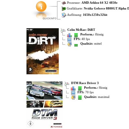
Prozessor:
AMD Athlon 64 X2 4850e
Grafikkarte:
Nvidia Geforce 8800GT Alpha D
Auflösung:
1650x1250x32bit
Colin McRae: DiRT
Perform.:
flüssig
FPS:
40 fps
Qualität:
mittel
DTM Race Driver 3
Perform.:
flüssig
FPS:
70 fps
Qualität:
maximal