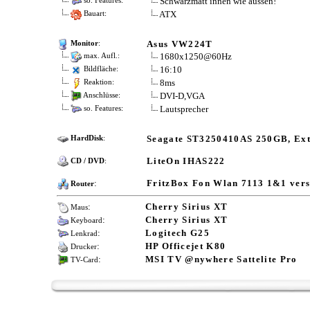
Schwarzmatt innen wie aussen!
so. Features:
ATX
Bauart:
Asus VW224T
Monitor
:
1680x1250@60Hz
max. Aufl.:
16:10
Bildfläche:
8ms
Reaktion:
DVI-D,VGA
Anschlüsse:
Lautsprecher
so. Features:
Seagate ST3250410AS 250GB, Ex
HardDisk
:
LiteOn IHAS222
CD / DVD
:
:
FritzBox Fon Wlan 7113 1&1 vers
Router
:
Cherry Sirius XT
Maus
:
Cherry Sirius XT
Keyboard
:
Logitech G25
Lenkrad
:
HP Officejet K80
Drucker
:
MSI TV @nywhere Sattelite Pro
TV-Card