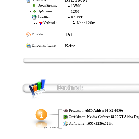
DSL 16000
13500
DownStream:
1200
UpStream:
Router
Zugang:
Kabel 20m
Verbind.:
1&1
Provider:
Keine
Einwahlsoftware:
Prozessor:
AMD Athlon 64 X2 4850e
Grafikkarte:
Nvidia Geforce 8800GT Alpha Dog
Auflösung:
1650x1250x32bit