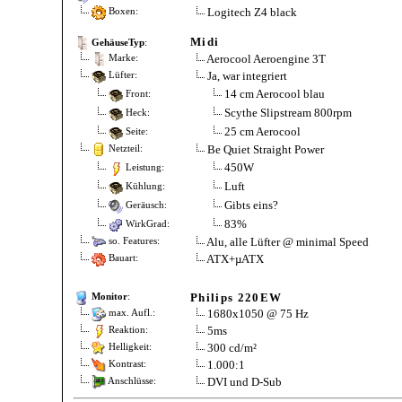
Logitech Z4 black
Boxen:
Midi
GehäuseTyp
:
Aerocool Aeroengine 3T
Marke:
Ja, war integriert
Lüfter:
14 cm Aerocool blau
Front:
Scythe Slipstream 800rpm
Heck:
25 cm Aerocool
Seite:
Be Quiet Straight Power
Netzteil:
450W
Leistung:
Luft
Kühlung:
Gibts eins?
Geräusch:
83%
WirkGrad:
Alu, alle Lüfter @ minimal Speed
so. Features:
ATX+µATX
Bauart:
Philips 220EW
Monitor
:
1680x1050 @ 75 Hz
max. Aufl.:
5ms
Reaktion:
300 cd/m²
Helligkeit:
1.000:1
Kontrast:
DVI und D-Sub
Anschlüsse: