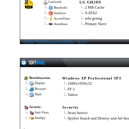
LG GH20N
Laufwerk:
2 MB Cache
Beschreib.:
S-ATA2
Interface:
sehr gering
AccessTime:
Primary Slave
Anschluss:
Windows XP Professional SP3
Betriebssystem
:
1680x1050x32
Display:
FF 3
Browser:
Yahoo
Mail:
Security
Security
:
Avira Antivir
Anti-Virus:
Spybot Search and Destroy und Ad-Awa
AntiSpy: