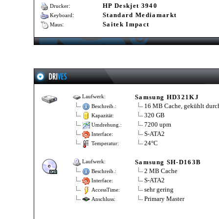
:
HP Deskjet 3940
Drucker
:
Standard Mediamarkt
Keyboard
:
Saitek Impact
Maus
Samsung HD321KJ
Laufwerk:
16 MB Cache, gekühlt durch
Beschreib.:
320 GB
Kapazität:
7200 upm
Umdrehung.:
S-ATA2
Interface:
24°C
Temperatur:
Samsung SH-D163B
Laufwerk:
2 MB Cache
Beschreib.:
S-ATA2
Interface:
sehr gering
AccessTime:
Primary Master
Anschluss: