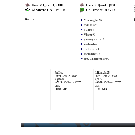
Core 2 Quad Q9300
Core 2 Quad Q9300
Gigabyte GA-EP35-D
GeForce 9800 GTX
Keine
Midnight25
massive²
bullus
ViperX
gamagandalf
stefanbo
opferstock
stefanbrun
Headhunter1990
bullus
Midnight25
Intel Core 2 Quad
Intel Core 2 Quad
Q9650
Q9550
nVidia GeForce GTX
nVidia GeForce GTX
295
285
4096 MB
4096 MB
opferstock
Intel Core 2 Quad
Q9300
nVidia GeForce 9800
GTX
2048 MB