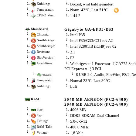
Boxed, wird bald geändert
Kühlung:
Norm. 42°C, Last 51°C
Temperatur:
1.44.2
CPU-Z Vers.:
Gigabyte GA-EP35-DS3
MainBoard
:
Intel P35
Chipsatz:
Intel P35/G33/G31 rev A2
Northbridge:
Intel 82801IB (ICH9) rev 02
Southbridge:
2.1
Revision:
F2
BiosVersion:
Wichtigeste: 1 Prozessor - LGA775 Socke
Anschlüsse:
PCI Express x1 ¦ 3 PCI
8 USB 2.0, Audio, FireWire, PS/2, Ne
extern:
Normal 23°C, Last 30°C
Temperatur:
Luft
Kühlung:
2048 MB AENEON (PC2-6400)
RAM
:
2048 MB AENEON (PC2-6400)
4096 MB
Size:
DDR2-SDRAM Dual Channel
Typ:
5.0-5-5-12
Timing:
400.0 MHz
RAM-Takt:
1,8 Volt
Voltage: