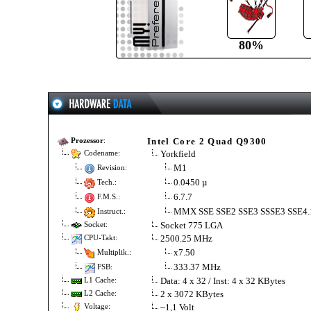
80%
Intel Core 2 Quad Q9300
Prozessor
:
Yorkfield
Codename:
M1
Revision:
0.0450 µ
Tech.:
6.7.7
F.M.S.:
MMX SSE SSE2 SSE3 SSSE3 SSE4
Instruct.:
Socket 775 LGA
Socket:
2500.25 MHz
CPU-Takt:
x7.50
Multiplik.:
333.37 MHz
FSB:
Data: 4 x 32 / Inst: 4 x 32 KBytes
L1 Cache:
2 x 3072 KBytes
L2 Cache:
~1,1 Volt
Voltage: