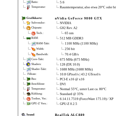
5:6
Ratio:
Raumtemperatur, also etwa 20°C oder h
Temperatur:
nVidia GeForce 9800 GTX
Grafikkarte
:
NVIDIA
Subvendor:
G92 Rev. A2
Chipsatz:
65 nm
Tech.:
512 MB GDDR3
RAM:
1100 MHz (1100 MHz)
RAM-Takt:
256 bit
Width:
70.4 GB/s
Bandwith:
675 MHz (675 MHz)
Core-Takt:
128 (DX 10.0)
Shaders:
1688 MHz (1688 MHz)
Shader-Takt:
10.8 GPixel/s | 43.2 GTexel/s
Fillrate:
PCI-E x16 @ x16
Bus:
DVI
Anschlüsse:
Normal 55°C, unter Last ca. 80°C
Temperatur:
Standard @ 35%
Kühlung:
6.14.11.7519 (ForceWare 175.19) / XP
Treiber, Ver.:
GPU-Z 0.2.5
GPU-Z Vers.:
RealTek ALC889
Sound
: