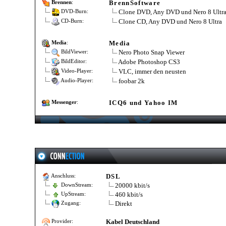
BrennSoftware
Brennen
:
Clone DVD, Any DVD und Nero 8 Ultr
DVD-Burn:
Clone CD, Any DVD und Nero 8 Ultra
CD-Burn:
Media
Media
:
Nero Photo Snap Viewer
BildViewer:
Adobe Photoshop CS3
BildEditor:
VLC, immer den neusten
Video-Player:
foobar 2k
Audio-Player:
ICQ6 und Yahoo IM
Messenger
:
DSL
Anschluss:
20000 kbit/s
DownStream:
460 kbit/s
UpStream:
Direkt
Zugang:
Kabel Deutschland
Provider: