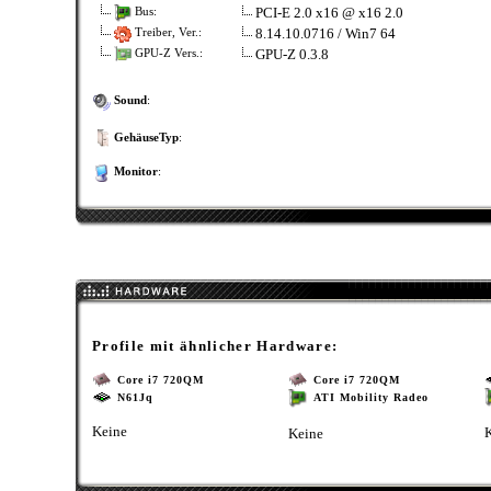
PCI-E 2.0 x16 @ x16 2.0
Bus:
8.14.10.0716 / Win7 64
Treiber, Ver.:
GPU-Z 0.3.8
GPU-Z Vers.:
Sound
:
GehäuseTyp
:
Monitor
:
Profile mit ähnlicher Hardware:
Core i7 720QM
Core i7 720QM
N61Jq
ATI Mobility Radeo
Keine
Keine