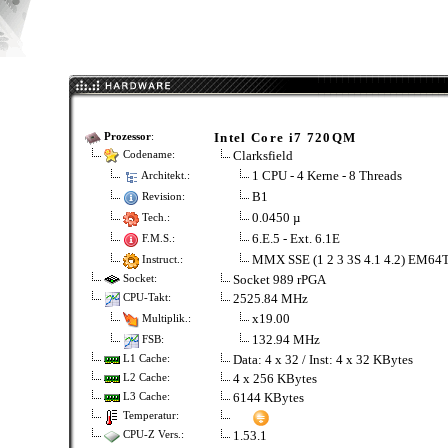
Intel Core i7 720QM
Prozessor
:
Clarksfield
Codename:
1 CPU - 4 Kerne - 8 Threads
Architekt.:
B1
Revision:
0.0450 µ
Tech.:
6.E.5 - Ext. 6.1E
F.M.S.:
MMX SSE (1 2 3 3S 4.1 4.2) EM64
Instruct.:
Socket 989 rPGA
Socket:
2525.84 MHz
CPU-Takt:
x19.00
Multiplik.:
132.94 MHz
FSB:
Data: 4 x 32 / Inst: 4 x 32 KBytes
L1 Cache:
4 x 256 KBytes
L2 Cache:
6144 KBytes
L3 Cache:
Temperatur:
1.53.1
CPU-Z Vers.: