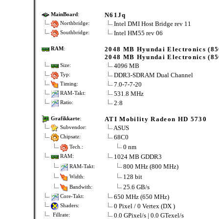
N61Jq
MainBoard
:
Intel DMI Host Bridge rev 11
Northbridge:
Intel HM55 rev 06
Southbridge:
2048 MB Hyundai Electronics (85
RAM
:
2048 MB Hyundai Electronics (85
4096 MB
Size:
DDR3-SDRAM Dual Channel
Typ:
7.0-7-7-20
Timing:
531.8 MHz
RAM-Takt:
2:8
Ratio:
ATI Mobility Radeon HD 5730
Grafikkarte
:
ASUS
Subvendor:
68C0
Chipsatz:
0 nm
Tech.:
1024 MB GDDR3
RAM:
800 MHz (800 MHz)
RAM-Takt:
128 bit
Width:
25.6 GB/s
Bandwith:
650 MHz (650 MHz)
Core-Takt:
0 Pixel / 0 Vertex (DX )
Shaders:
0.0 GPixel/s | 0.0 GTexel/s
Fillrate: