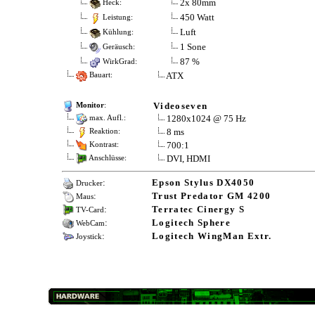
2x 80mm
Heck:
450 Watt
Leistung:
Luft
Kühlung:
1 Sone
Geräusch:
87 %
WirkGrad:
ATX
Bauart:
Videoseven
Monitor
:
1280x1024 @ 75 Hz
max. Aufl.:
8 ms
Reaktion:
700:1
Kontrast:
DVI, HDMI
Anschlüsse:
:
Epson Stylus DX4050
Drucker
:
Trust Predator GM 4200
Maus
:
Terratec Cinergy S
TV-Card
:
Logitech Sphere
WebCam
:
Logitech WingMan Extr.
Joystick