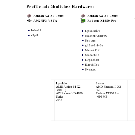
Profile mit ähnlicher Hardware:
Athlon 64 X2 5200+
Athlon 64 X2 5200+
AM2NF3-VSTA
Radeon X1950 Pro
luke27
Lpsoldier
r3p0
MasterAndrew
Sensus
gh0stdriv3r
Mace2112
Matze603
Lepasion
EarthTec
Syntax
Lpsoldier
Sensus
AMD Athlon 64 X2
AMD Phenom II X2
3800+ (
550
ATI Radeon HD 4870
Radeon X1950 Pro
Series
4096 MB
2048
luke27
AMD Athlon 64 X2
5200+