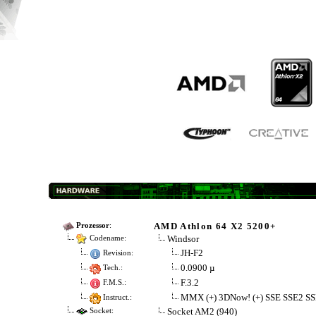
AMD Athlon 64 X2 5200+
Prozessor
:
Windsor
Codename:
JH-F2
Revision:
0.0900 µ
Tech.:
F.3.2
F.M.S.:
MMX (+) 3DNow! (+) SSE SSE2 SS
Instruct.:
Socket AM2 (940)
Socket: