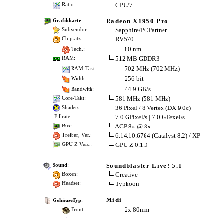
CPU/7
Ratio:
Radeon X1950 Pro
Grafikkarte
:
Sapphire/PCPartner
Subvendor:
RV570
Chipsatz:
80 nm
Tech.:
512 MB GDDR3
RAM:
702 MHz (702 MHz)
RAM-Takt:
256 bit
Width:
44.9 GB/s
Bandwith:
581 MHz (581 MHz)
Core-Takt:
36 Pixel / 8 Vertex (DX 9.0c)
Shaders:
7.0 GPixel/s | 7.0 GTexel/s
Fillrate:
AGP 8x @ 8x
Bus:
6.14.10.6764 (Catalyst 8.2) / XP
Treiber, Ver.:
GPU-Z 0.1.9
GPU-Z Vers.:
Soundblaster Live! 5.1
Sound
:
Creative
Boxen:
Typhoon
Headset:
Midi
GehäuseTyp
:
2x 80mm
Front: