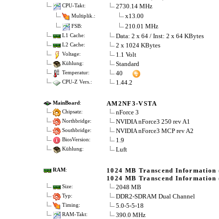
2730.14 MHz
CPU-Takt:
x13.00
Multiplik.:
210.01 MHz
FSB:
Data: 2 x 64 / Inst: 2 x 64 KBytes
L1 Cache:
2 x 1024 KBytes
L2 Cache:
1.1 Volt
Voltage:
Standard
Kühlung:
40
Temperatur:
1.44.2
CPU-Z Vers.:
AM2NF3-VSTA
MainBoard
:
nForce 3
Chipsatz:
NVIDIA nForce3 250 rev A1
Northbridge:
NVIDIA nForce3 MCP rev A2
Southbridge:
1.9
BiosVersion:
Luft
Kühlung:
1024 MB Transcend Information 
RAM
:
1024 MB Transcend Information 
2048 MB
Size:
DDR2-SDRAM Dual Channel
Typ:
5.0-5-5-18
Timing:
390.0 MHz
RAM-Takt: