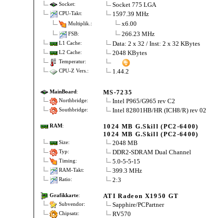
Socket 775 LGA
Socket:
1597.39 MHz
CPU-Takt:
x6.00
Multiplik.:
266.23 MHz
FSB:
Data: 2 x 32 / Inst: 2 x 32 KBytes
L1 Cache:
2048 KBytes
L2 Cache:
Temperatur:
1.44.2
CPU-Z Vers.:
MS-7235
MainBoard
:
Intel P965/G965 rev C2
Northbridge:
Intel 82801HB/HR (ICH8/R) rev 02
Southbridge:
1024 MB G.Skill (PC2-6400)
RAM
:
1024 MB G.Skill (PC2-6400)
2048 MB
Size:
DDR2-SDRAM Dual Channel
Typ:
5.0-5-5-15
Timing:
399.3 MHz
RAM-Takt:
2:3
Ratio:
ATI Radeon X1950 GT
Grafikkarte
:
Sapphire/PCPartner
Subvendor:
RV570
Chipsatz: