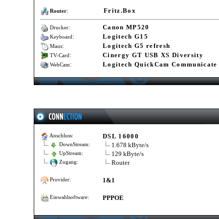
:
Fritz.Box
Router
:
Canon MP520
Drucker
:
Logitech G15
Keyboard
:
Logitech G5 refresh
Maus
:
Cinergy GT USB XS Diversity
TV-Card
:
Logitech QuickCam Communicate
WebCam
DSL 16000
Anschluss:
1.678 kByte/s
DownStream:
129 kByte/s
UpStream:
Router
Zugang:
1&1
Provider:
PPPOE
Einwahlsoftware: