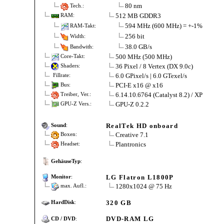
80 nm
Tech.:
512 MB GDDR3
RAM:
594 MHz (600 MHz) = +-1%
RAM-Takt:
256 bit
Width:
38.0 GB/s
Bandwith:
500 MHz (500 MHz)
Core-Takt:
36 Pixel / 8 Vertex (DX 9.0c)
Shaders:
6.0 GPixel/s | 6.0 GTexel/s
Fillrate:
PCI-E x16 @ x16
Bus:
6.14.10.6764 (Catalyst 8.2) / XP
Treiber, Ver.:
GPU-Z 0.2.2
GPU-Z Vers.:
RealTek HD onboard
Sound
:
Creative 7.1
Boxen:
Plantronics
Headset:
GehäuseTyp
:
LG Flatron L1800P
Monitor
:
1280x1024 @ 75 Hz
max. Aufl.:
320 GB
HardDisk
:
DVD-RAM LG
CD / DVD
: