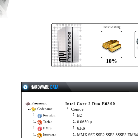
Preis/Leistung
10%
Intel Core 2 Duo E6300
Prozessor
:
Conroe
Codename:
B2
Revision:
0.0650 µ
Tech.:
6.F.6
F.M.S.:
MMX SSE SSE2 SSE3 SSSE3 EM6
Instruct.: