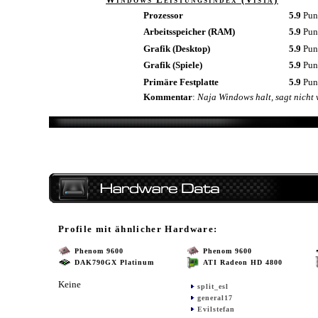
Prozessor
5.9
Pun
Arbeitsspeicher (RAM)
5.9
Pun
Grafik (Desktop)
5.9
Pun
Grafik (Spiele)
5.9
Pun
Primäre Festplatte
5.9
Pun
Kommentar
:
Naja Windows halt, sagt nicht 
Profile mit ähnlicher Hardware:
Phenom 9600
Phenom 9600
DAK790GX Platinum
ATI Radeon HD 4800
Keine
split_esl
general17
Evilstefan