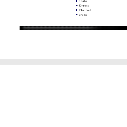
daala
Kyruss
TheUsed
vraxx