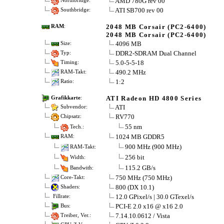
AMD 780G rev 00
Northbridge:
ATI SB700 rev 00
Southbridge:
2048 MB Corsair (PC2-6400)
RAM
:
2048 MB Corsair (PC2-6400)
4096 MB
Size:
DDR2-SDRAM Dual Channel
Typ:
5.0-5-5-18
Timing:
490.2 MHz
RAM-Takt:
1:2
Ratio:
ATI Radeon HD 4800 Series
Grafikkarte
:
ATI
Subvendor:
RV770
Chipsatz:
55 nm
Tech.:
1024 MB GDDR5
RAM:
900 MHz (900 MHz)
RAM-Takt:
256 bit
Width:
115.2 GB/s
Bandwith:
750 MHz (750 MHz)
Core-Takt:
800 (DX 10.1)
Shaders:
12.0 GPixel/s | 30.0 GTexel/s
Fillrate:
PCI-E 2.0 x16 @ x16 2.0
Bus:
7.14.10.0612 / Vista
Treiber, Ver.: