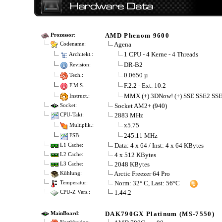
AMD Phenom 9600
Prozessor
:
Agena
Codename:
1 CPU - 4 Kerne - 4 Threads
Architekt.:
DR-B2
Revision:
0.0650 µ
Tech.:
F.2.2 - Ext. 10.2
F.M.S.:
MMX (+) 3DNow! (+) SSE SSE2 SS
Instruct.:
Socket AM2+ (940)
Socket:
2883 MHz
CPU-Takt:
x5.75
Multiplik.:
245.11 MHz
FSB:
Data: 4 x 64 / Inst: 4 x 64 KBytes
L1 Cache:
4 x 512 KBytes
L2 Cache:
2048 KBytes
L3 Cache:
Arctic Freezer 64 Pro
Kühlung:
Norm: 32° C, Last: 56°C
Temperatur:
1.44.2
CPU-Z Vers.:
DAK790GX Platinum (MS-7550)
MainBoard
: