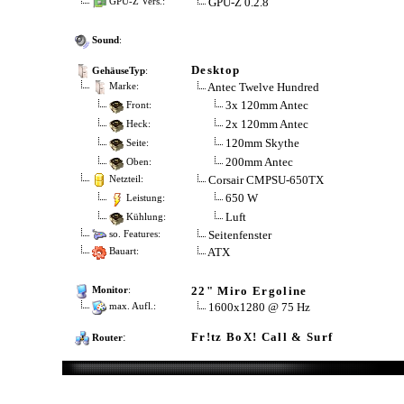
GPU-Z 0.2.8
GPU-Z Vers.:
Sound
:
Desktop
GehäuseTyp
:
Antec Twelve Hundred
Marke:
3x 120mm Antec
Front:
2x 120mm Antec
Heck:
120mm Skythe
Seite:
200mm Antec
Oben:
Corsair CMPSU-650TX
Netzteil:
650 W
Leistung:
Luft
Kühlung:
Seitenfenster
so. Features:
ATX
Bauart:
22" Miro Ergoline
Monitor
:
1600x1280 @ 75 Hz
max. Aufl.:
:
Fr!tz BoX! Call & Surf
Router