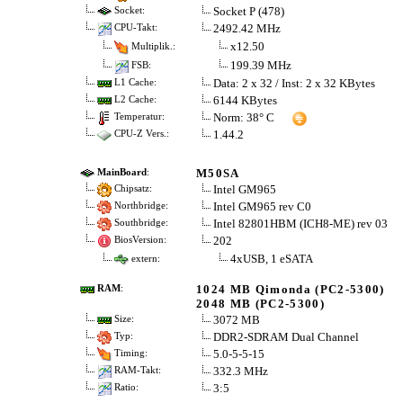
Socket P (478)
Socket:
2492.42 MHz
CPU-Takt:
x12.50
Multiplik.:
199.39 MHz
FSB:
Data: 2 x 32 / Inst: 2 x 32 KBytes
L1 Cache:
6144 KBytes
L2 Cache:
Norm: 38° C
Temperatur:
1.44.2
CPU-Z Vers.:
M50SA
MainBoard
:
Intel GM965
Chipsatz:
Intel GM965 rev C0
Northbridge:
Intel 82801HBM (ICH8-ME) rev 03
Southbridge:
202
BiosVersion:
4xUSB, 1 eSATA
extern:
1024 MB Qimonda (PC2-5300)
RAM
:
2048 MB (PC2-5300)
3072 MB
Size:
DDR2-SDRAM Dual Channel
Typ:
5.0-5-5-15
Timing:
332.3 MHz
RAM-Takt:
3:5
Ratio: