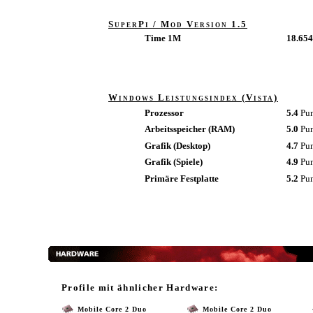
SuperPi / Mod Version 1.5
Time 1M
18.654
Windows Leistungsindex (Vista)
Prozessor
5.4
Pu
Arbeitsspeicher (RAM)
5.0
Pu
Grafik (Desktop)
4.7
Pu
Grafik (Spiele)
4.9
Pu
Primäre Festplatte
5.2
Pu
Profile mit ähnlicher Hardware:
Mobile Core 2 Duo
Mobile Core 2 Duo