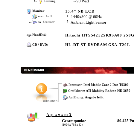
90 Watt
Leistung:
15,4" NB LCD
Monitor
:
1440x800 @ 60Hz
max. Aufl.:
Ambient Light Sensor
so. Features:
Hitachi HTS542525K9SA00 250
HardDisk
:
HL-DT-ST DVDRAM GSA-T20L
CD / DVD
:
Prozessor:
Intel Mobile Core 2 Duo T9300
Grafikkarte:
ATI Mobility Radeon HD 3650
Auflösung:
Angabe fehlt.
Aquamark3
Gesamtpunkte
89.425 P
(1024 x 768 x 32)