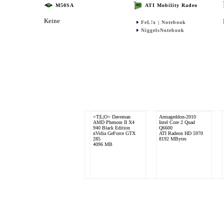
M50SA
ATI Mobility Radeo
Keine
FeL!x | Notebook
NiggelsNotebook
=T|L|O= Daveman
Armageddon-2010
AMD Phenom II X4
Intel Core 2 Quad
940 Black Edition
Q6600
nVidia GeForce GTX
ATI Radeon HD 5970
285
8192 MBytes
4096 MB
N!troX5
Intel Core 2Duo E6750
nVidia GeForce 8800
GTS
4096 MB