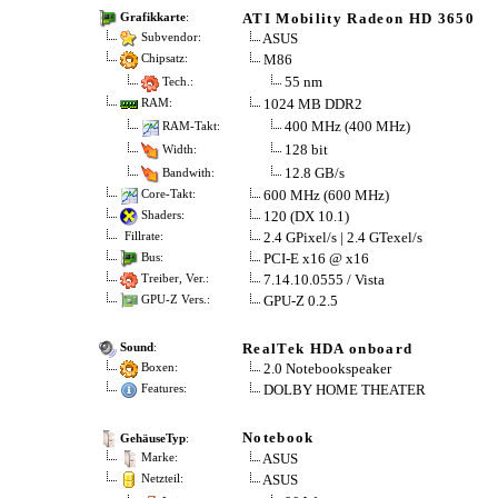
ATI Mobility Radeon HD 3650
Grafikkarte
:
ASUS
Subvendor:
M86
Chipsatz:
55 nm
Tech.:
1024 MB DDR2
RAM:
400 MHz (400 MHz)
RAM-Takt:
128 bit
Width:
12.8 GB/s
Bandwith:
600 MHz (600 MHz)
Core-Takt:
120 (DX 10.1)
Shaders:
2.4 GPixel/s | 2.4 GTexel/s
Fillrate:
PCI-E x16 @ x16
Bus:
7.14.10.0555 / Vista
Treiber, Ver.:
GPU-Z 0.2.5
GPU-Z Vers.:
RealTek HDA onboard
Sound
:
2.0 Notebookspeaker
Boxen:
DOLBY HOME THEATER
Features:
Notebook
GehäuseTyp
:
ASUS
Marke:
ASUS
Netzteil: