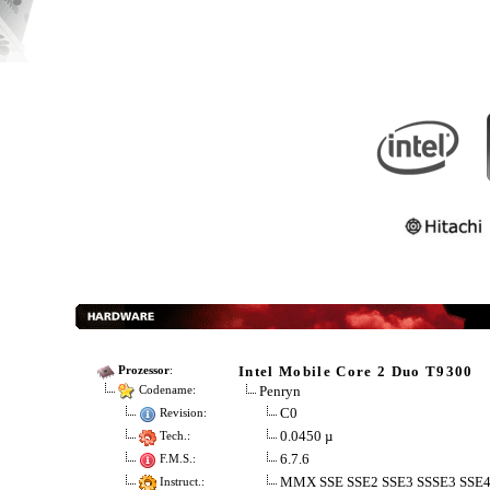
Intel Mobile Core 2 Duo T9300
Prozessor
:
Penryn
Codename:
C0
Revision:
0.0450 µ
Tech.:
6.7.6
F.M.S.:
MMX SSE SSE2 SSE3 SSSE3 SSE
Instruct.: