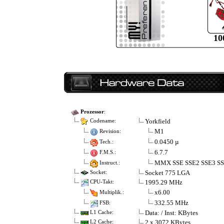
1
Prozessor
:
Yorkfield
Codename:
M1
Revision:
0.0450 µ
Tech.:
6.7.7
F.M.S.:
MMX SSE SSE2 SSE3 SS
Instruct.:
Socket 775 LGA
Socket:
1995.29 MHz
CPU-Takt:
x6.00
Multiplik.:
332.55 MHz
FSB:
Data: / Inst: KBytes
L1 Cache:
2 x 3072 KBytes
L2 Cache: