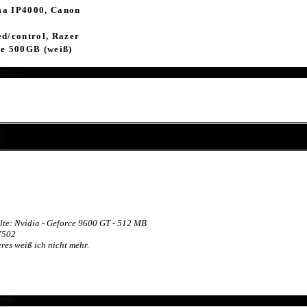
ma IP4000, Canon
d/control, Razer
te 500GB (weiß)
lte: Nvidia - Geforce 9600 GT - 512 MB
7502
es weiß ich nicht mehr.