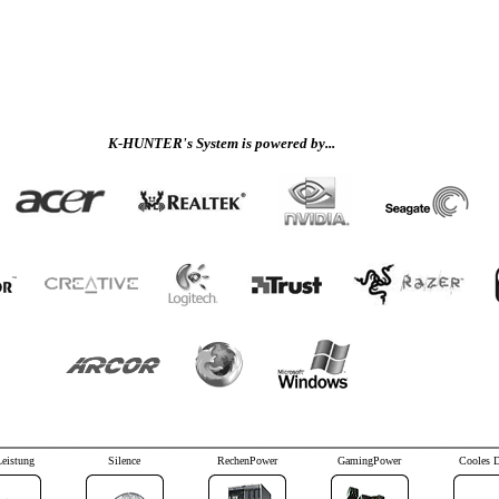
K-HUNTER's System is powered by...
Leistung
Silence
RechenPower
GamingPower
Cooles 