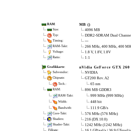
MB ()
RAM
:
4096 MB
Size:
DDR2-SDRAM Dual Channe
Typ:
---
Timing:
266 MHz, 400 MHz, 400 MH
RAM-Takt:
1.8 V, 1.8V, 1.8V
Voltage:
1:1
Ratio:
nVidia GeForce GTX 260
Grafikkarte
:
NVIDIA
Subvendor:
GT200 Rev. A2
Chipsatz:
65 nm
Tech.:
896 MB GDDR3
RAM:
999 MHz (999 MHz)
RAM-Takt:
448 bit
Width:
111.9 GB/s
Bandwith:
576 MHz (576 MHz)
Core-Takt:
216 (DX 10.0)
Shaders:
1242 MHz (1242 MHz)
Shader-Takt:
16.1 GPixel/s | 36.9 GTexel/s
Fillrate: