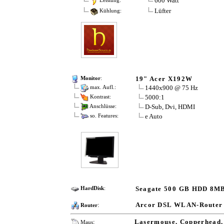
600 Watt
Leistung:
Lüfter
Kühlung:
19" Acer X192W
Monitor
:
1440x900 @ 75 Hz
max. Aufl.:
5000:1
Kontrast:
D-Sub, Dvi, HDMI
Anschlüsse:
e Auto
so. Features:
Seagate 500 GB HDD 8M
HardDisk
:
:
Arcor DSL WLAN-Router
Router
:
Lasermouse, Copperhead,
Maus