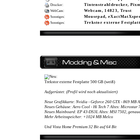
:
Tintenstrahldrucker, Pix
Drucker
:
Webcam, 14823, Trust
WebCam
:
Mousepad, eXactMatXspee
Sonstiges
:
Trekstor externe Festplat
Sonstiges
Neu:
Trekstor externe Festplatte 500 GB (weiß)
Aufgerüstet: (Profil wird noch aktualisiert)
Neue Grafikkarte: Nvidia - Geforce 260 GTX - 869 MB A
Neues Gehäuse: Aero Cool - Hi Tech 7 Altes: Microstar 
Neues Mainboard: EP 43-DS3L Altes: MSI 7502, genauer
Mehr Arbeitsspeicher: +1024 MB Melco
Und Vista Home Premium 32 Bit auf 64 Bit