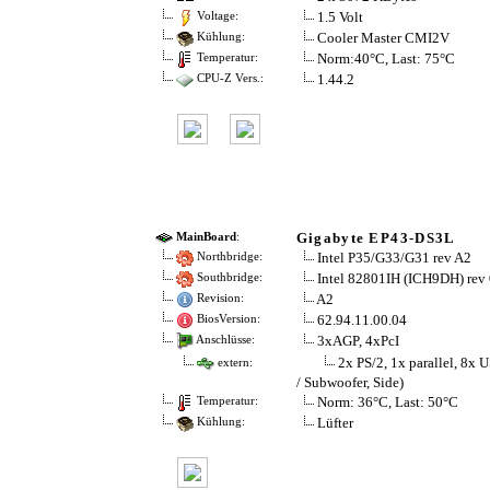
1.5 Volt
Voltage:
Cooler Master CMI2V
Kühlung:
Norm:40°C, Last: 75°C
Temperatur:
1.44.2
CPU-Z Vers.:
Gigabyte EP43-DS3L
MainBoard
:
Intel P35/G33/G31 rev A2
Northbridge:
Intel 82801IH (ICH9DH) rev
Southbridge:
A2
Revision:
62.94.11.00.04
BiosVersion:
3xAGP, 4xPcI
Anschlüsse:
2x PS/2, 1x parallel, 8x 
extern:
/ Subwoofer, Side)
Norm: 36°C, Last: 50°C
Temperatur:
Lüfter
Kühlung: