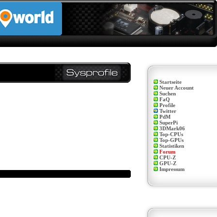
Startseite
Neuer Account
Suchen
FaQ
Profile
Twitter
PdM
SuperPi
3DMark06
Top-CPUs
Top-GPUs
Statistiken
Forum
CPU-Z
GPU-Z
Impressum