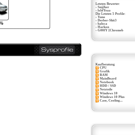
Letzten Bewerter:
-
Sn@ker
-
lxbfYeaa
Die Letzten 5 Profile:
-
Yuno
-
Derber-Shit3
%
-
baloca
-
Harkon
-
G00fY [Chromeb
Kaufberatung
CPU
Grafik
RAM
MainBoard
Notebook
HDD / SSD
Netzteile
Windows 10
Windows 10 Plus
Case, Cooling...