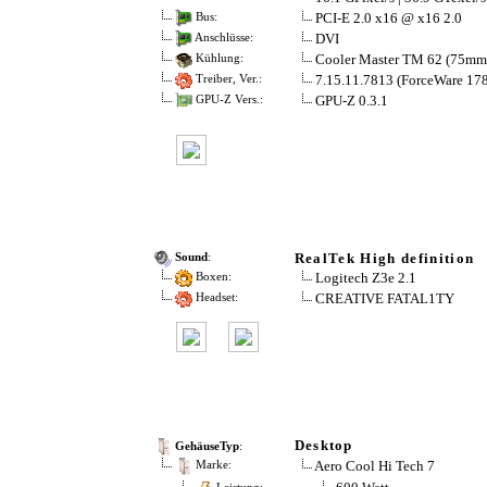
PCI-E 2.0 x16 @ x16 2.0
Bus:
DVI
Anschlüsse:
Cooler Master TM 62 (75mm
Kühlung:
7.15.11.7813 (ForceWare 178.
Treiber, Ver.:
GPU-Z 0.3.1
GPU-Z Vers.:
RealTek High definition
Sound
:
Logitech Z3e 2.1
Boxen:
CREATIVE FATAL1TY
Headset:
Desktop
GehäuseTyp
:
Aero Cool Hi Tech 7
Marke: