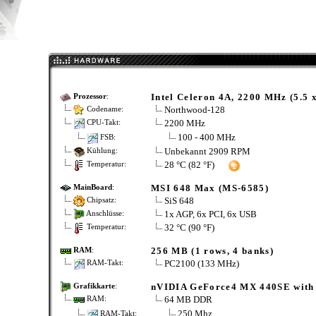
Intel Celeron 4A, 2200 MHz (5.5 
Prozessor
:
Northwood-128
Codename:
2200 MHz
CPU-Takt:
100 - 400 MHz
FSB:
Unbekannt 2909 RPM
Kühlung:
28 °C (82 °F)
Temperatur:
MSI 648 Max (MS-6585)
MainBoard
:
SiS 648
Chipsatz:
1x AGP, 6x PCI, 6x USB
Anschlüsse:
32 °C (90 °F)
Temperatur:
256 MB (1 rows, 4 banks)
RAM
:
PC2100 (133 MHz)
RAM-Takt:
nVIDIA GeForce4 MX 440SE wit
Grafikkarte
:
64 MB DDR
RAM:
250 Mhz
RAM-Takt: