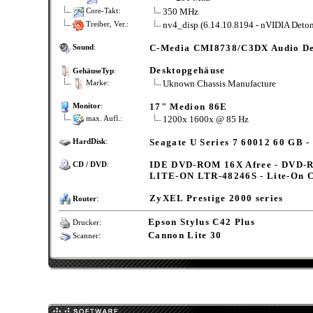
350 MHz
Core-Takt:
nv4_disp (6.14.10.8194 - nVIDIA Deton
Treiber, Ver.:
C-Media CMI8738/C3DX Audio De
Sound
:
Desktopgehäuse
GehäuseTyp
:
Uknown Chassis Manufacture
Marke:
17" Medion 86E
Monitor
:
1200x 1600x @ 85 Hz
max. Aufl.:
Seagate U Series 7 60012 60 GB 
HardDisk
:
IDE DVD-ROM 16X Afree - DVD-
CD / DVD
:
LITE-ON LTR-48246S - Lite-On 
:
ZyXEL Prestige 2000 series
Router
:
Epson Stylus C42 Plus
Drucker
:
Cannon Lite 30
Scanner