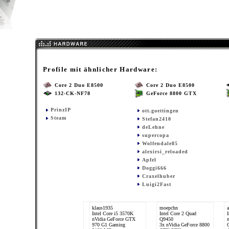
Profile mit ähnlicher Hardware:
Core 2 Duo E8500
Core 2 Duo E8500
132-CK-NF78
GeForce 8800 GTX
PrinzIP
ott.goettingen
Steam
Stefan2410
deLehne
supercopa
Wolfendale85
alexirsi_reloaded
Apfel
Doggi666
Craxelhuber
Luigi2Fast
klaus1935
moepchn
a
Intel Core i5 3570K
Intel Core 2 Quad
nVidia GeForce GTX
Q9450
970 G1 Gaming
3x nVidia GeForce 8800