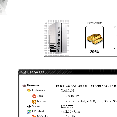
Preis/Leistung
20%
Intel Core2 Quad Extreme Q9450
Prozessor
:
Yorkfield
Codename:
0.045 µm
Tech.:
x86, x86-x64, MMX, SSE, SSE2, SS
Instruct.:
LGA 775
Socket:
4x 2,667 Ghz
CPU-Takt:
6x / 8x
Multiplik.: