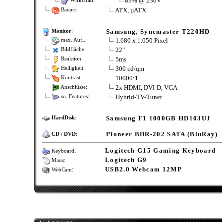
83% @ 230V
WirkGrad:
ATX, µATX
Bauart:
Samsung, Syncmaster T220HD
Monitor
:
1.680 x 1.050 Pixel
max. Aufl.:
22"
Bildfläche:
5ms
Reaktion:
300 cd/qm
Helligkeit:
10000:1
Kontrast:
2x HDMI, DVI-D, VGA
Anschlüsse:
Hybrid-TV-Tuner
so. Features:
Samsung F1 1000GB HD103UJ
HardDisk
:
Pioneer BDR-202 SATA (BluRay)
CD / DVD
:
:
Logitech G15 Gaming Keyboard
Keyboard
:
Logitech G9
Maus
:
USB2.0 Webcam 12MP
WebCam