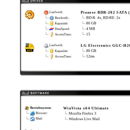
Pioneer BDR-202 SATA 
Laufwerk:
BD-R: 4x, BD-RE: 2x
Beschreib.:
80 GB
Kapazität:
4 MB
DataSpeed:
15
AccessTime:
LG Electronics GGC-H2
Laufwerk:
80 GB
Kapazität:
12ms
AccessTime:
WinVista x64 Ultimate
Betriebssystem
:
Mozilla Firefox 3
Browser:
Windows Live Mail
Mail: