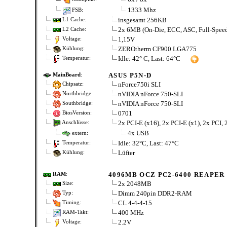
1333 Mhz
FSB:
insgesamt 256KB
L1 Cache:
2x 6MB (On-Die, ECC, ASC, Full-Spee
L2 Cache:
1,15V
Voltage:
ZEROtherm CF900 LGA775
Kühlung:
Idle: 42° C, Last: 64°C
Temperatur:
ASUS P5N-D
MainBoard
:
nForce750i SLI
Chipsatz:
nVIDIA nForce 750-SLI
Northbridge:
nVIDIA nForce 750-SLI
Southbridge:
0701
BiosVersion:
2x PCI-E (x16), 2x PCI-E (x1), 2x PCI,
Anschlüsse:
4x USB
extern:
Idle: 32°C, Last: 47°C
Temperatur:
Lüfter
Kühlung:
4096MB OCZ PC2-6400 REAPER
RAM
:
2x 2048MB
Size:
Dimm 240pin DDR2-RAM
Typ:
CL 4-4-4-15
Timing:
400 MHz
RAM-Takt:
2.2V
Voltage: