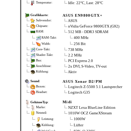
Idle: 22°C, Last: 28°C
Temperatur:
ASUS EN9800GTX+
Grafikkarte
:
ASUS
Subvendor:
nVidia GeForce 9800GTX (G92)
Chipsatz:
512 MB - DDR3 SDRAM
RAM:
400 MHz
RAM-Takt:
256 Bit
Width:
738 MHz
Core-Takt:
2.2 MHz
Shader-Takt:
PCI Express 2.0
Bus:
2x DVI, S-Video, TV-out
Anschlüsse:
Aktiv
Kühlung:
ASUS Xonar D2/PM
Sound
:
Logitech Z-5500 5.1 Lautsprecher
Boxen:
Logitech G35
Headset:
Midi
GehäuseTyp
:
NZXT Lexa BlueLine Edition
Marke:
1010W OCZ GameXStream
Netzteil:
1000W
Leistung:
Lüfter
Kühlung: