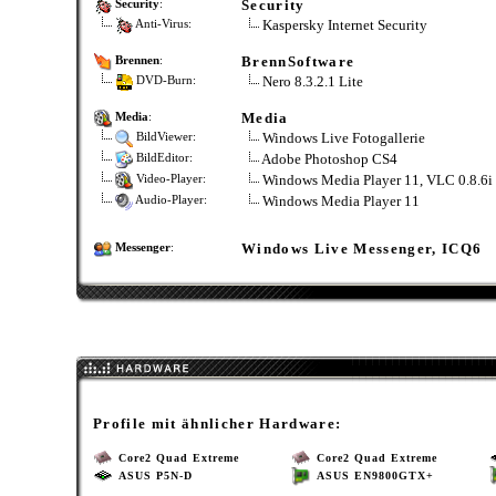
Security
Security
:
Kaspersky Internet Security
Anti-Virus:
BrennSoftware
Brennen
:
Nero 8.3.2.1 Lite
DVD-Burn:
Media
Media
:
Windows Live Fotogallerie
BildViewer:
Adobe Photoshop CS4
BildEditor:
Windows Media Player 11, VLC 0.8.6i
Video-Player:
Windows Media Player 11
Audio-Player:
Windows Live Messenger, ICQ6
Messenger
:
Profile mit ähnlicher Hardware:
Core2 Quad Extreme
Core2 Quad Extreme
ASUS P5N-D
ASUS EN9800GTX+