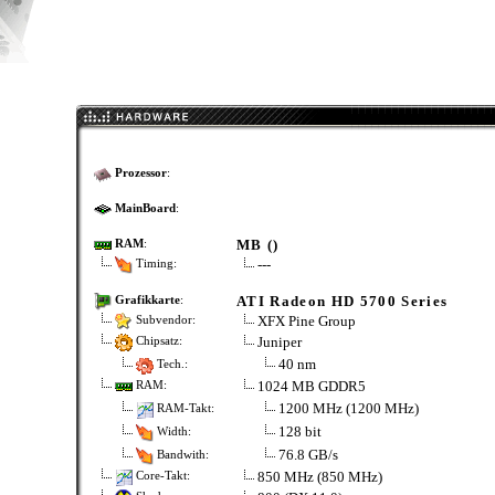
Prozessor
:
MainBoard
:
MB ()
RAM
:
---
Timing:
ATI Radeon HD 5700 Series
Grafikkarte
:
XFX Pine Group
Subvendor:
Juniper
Chipsatz:
40 nm
Tech.:
1024 MB GDDR5
RAM:
1200 MHz (1200 MHz)
RAM-Takt:
128 bit
Width:
76.8 GB/s
Bandwith:
850 MHz (850 MHz)
Core-Takt: