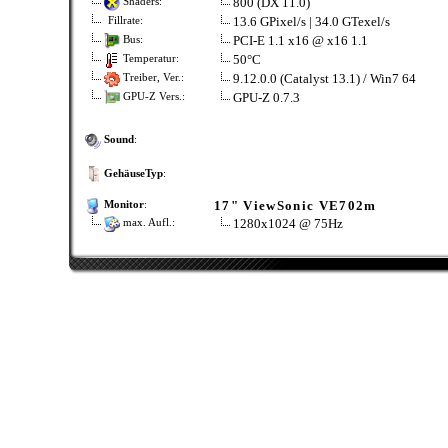
800 (DX 11.0)
Shaders:
13.6 GPixel/s | 34.0 GTexel/s
Fillrate:
PCI-E 1.1 x16 @ x16 1.1
Bus:
50°C
Temperatur:
9.12.0.0 (Catalyst 13.1) / Win7 64
Treiber, Ver.:
GPU-Z 0.7.3
GPU-Z Vers.:
Sound
:
GehäuseTyp
:
17" ViewSonic VE702m
Monitor
:
1280x1024 @ 75Hz
max. Aufl.: