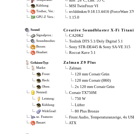
Idle: 28°C, Last: 55°C
MSI TwinFrozr VI
Kühlung:
nvlddmkm 9.18.13.4416 (ForceWare 37
Treiber, Ver.:
1.15.0
GPU-Z Vers.:
Creative Soundblaster X-Fi Titan
Sound
:
CA20K2
Signalproz.:
Toslink DTS 5.1/Doly Digital 5.1
Soundmodus:
Sony STR-DE445 & Sony SA-VE 315
Boxen:
Roccat Kave 5.1
Headset:
Zalman Z9 Plus
GehäuseTyp
:
Zalman
Marke:
120 mm Corsair Grün
Front:
120 mm Corsair (H60)
Heck:
2x 120 mm Corsair Grün
Oben:
Corsair TX750M
Netzteil:
750 W
Leistung:
Lüfter
Kühlung:
80 Plus Bronze
WirkGrad:
Front Audio, Temperaturanzeige, 4x USB
so. Features:
ATX
Bauart: