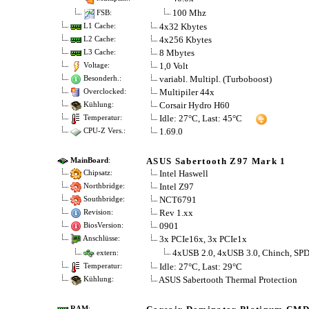
100 Mhz
FSB:
4x32 Kbytes
L1 Cache:
4x256 Kbytes
L2 Cache:
8 Mbytes
L3 Cache:
1,0 Volt
Voltage:
variabl. Multipl. (Turboboost)
Besonderh.:
Multipiler 44x
Overclocked:
Corsair Hydro H60
Kühlung:
Idle: 27°C, Last: 45°C
Temperatur:
1.69.0
CPU-Z Vers.:
ASUS Sabertooth Z97 Mark 1
MainBoard
:
Intel Haswell
Chipsatz:
Intel Z97
Northbridge:
NCT6791
Southbridge:
Rev 1.xx
Revision:
0901
BiosVersion:
3x PCIe16x, 3x PCIe1x
Anschlüsse:
4xUSB 2.0, 4xUSB 3.0, Chinch, SPD
extern:
Idle: 27°C, Last: 29°C
Temperatur:
ASUS Sabertooth Thermal Protection
Kühlung:
RAM
: