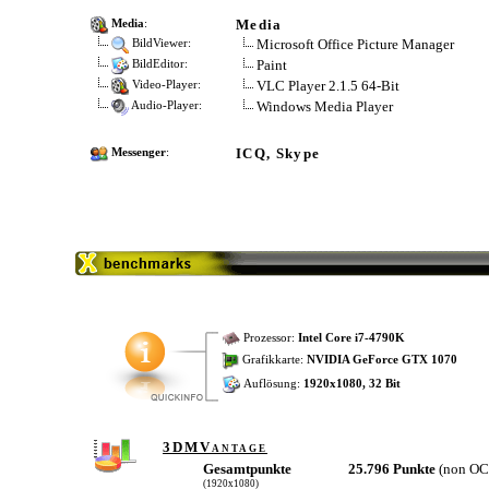
Media
Media
:
Microsoft Office Picture Manager
BildViewer:
Paint
BildEditor:
VLC Player 2.1.5 64-Bit
Video-Player:
Windows Media Player
Audio-Player:
ICQ, Skype
Messenger
:
Prozessor:
Intel Core i7-4790K
Grafikkarte:
NVIDIA GeForce GTX 1070
Auflösung:
1920x1080, 32 Bit
3DMVantage
Gesamtpunkte
25.796 Punkte
(non O
(1920x1080)