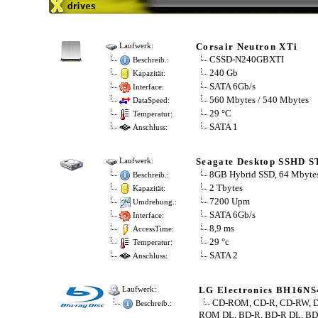
Corsair Neutron XTi
Laufwerk:
CSSD-N240GBXTI
Beschreib.:
240 Gb
Kapazität:
SATA 6Gb/s
Interface:
560 Mbytes / 540 Mbytes
DataSpeed:
29 °C
Temperatur:
SATA 1
Anschluss:
Seagate Desktop SSHD 
Laufwerk:
8GB Hybrid SSD, 64 Mbyte
Beschreib.:
2 Tbytes
Kapazität:
7200 Upm
Umdrehung.:
SATA 6Gb/s
Interface:
8,9 ms
AccessTime:
29 °c
Temperatur:
SATA 2
Anschluss:
LG Electronics BH16NS
Laufwerk:
CD-ROM, CD-R, CD-RW, 
Beschreib.:
ROM DL, BD-R, BD-R DL, BD