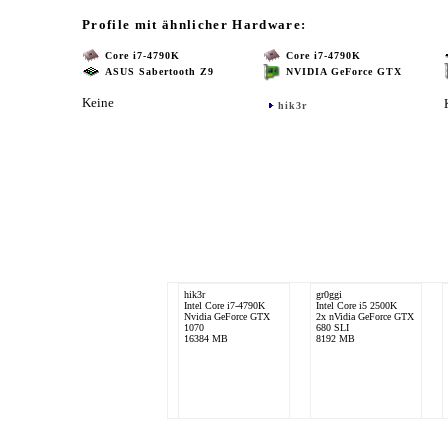
Profile mit ähnlicher Hardware:
Core i7-4790K
Core i7-4790K
ASUS Sabertooth Z9
NVIDIA GeForce GTX
Keine
hik3r
hik3r
gr0ggi
Intel Core i7-4790K
Intel Core i5 2500K
Nvidia GeForce GTX
2x nVidia GeForce GTX
1070
680 SLI
16384 MB
8192 MB
Boerner