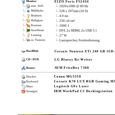
EIZO Foris FS2434
Monitor
:
1920x1080 @ 60 Hz
max. Aufl.:
528 x 297mm (16:9)
Bildfläche:
4.9 ms
Reaktion:
250 cd/cm²
Helligkeit:
1000:1
Kontrast:
DVI, 2x HDMI, 2x USB 3.1
Anschlüsse:
27 W
Leistung:
Lautsprecher, Fernbedienung
so. Features:
Corsair Neutron XTi 240 GB SSD
HardDisk
:
LG Bluray Re-Writer
CD / DVD
:
:
AVM FritzBox 7360
Router
:
Canon MG5350
Drucker
:
Corsair K70 LUX RGB Gaming M
Keyboard
:
Logitech G9x Laser
Maus
:
IBM WorkPad C3 Dockingstation
Sonstiges