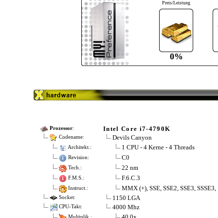
Preis/Leistung
0%
Intel Core i7-4790K
Prozessor
:
Devils Canyon
Codename:
1 CPU - 4 Kerne - 4 Threads
Architekt.:
C0
Revision:
22 nm
Tech.:
F.6.C.3
F.M.S.:
MMX (+), SSE, SSE2, SSE3, SSSE3,
Instruct.:
1150 LGA
Socket:
4000 Mhz
CPU-Takt:
40.0x
Multiplik.: