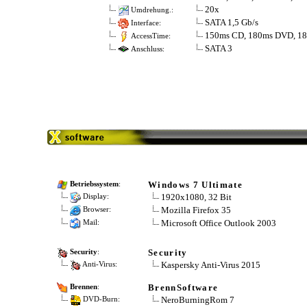
20x
Umdrehung.:
SATA 1,5 Gb/s
Interface:
150ms CD, 180ms DVD, 1
AccessTime:
SATA 3
Anschluss:
Windows 7 Ultimate
Betriebssystem
:
1920x1080, 32 Bit
Display:
Mozilla Firefox 35
Browser:
Microsoft Office Outlook 2003
Mail:
Security
Security
:
Kaspersky Anti-Virus 2015
Anti-Virus:
BrennSoftware
Brennen
:
NeroBurningRom 7
DVD-Burn: