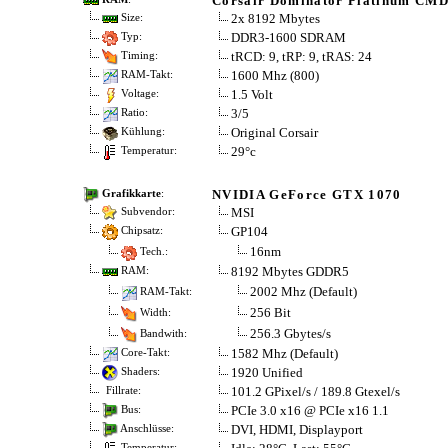
Corsair Dominator Platinum C
2x 8192 Mbytes
Size:
DDR3-1600 SDRAM
Typ:
tRCD: 9, tRP: 9, tRAS: 24
Timing:
1600 Mhz (800)
RAM-Takt:
1.5 Volt
Voltage:
3/5
Ratio:
Original Corsair
Kühlung:
29°c
Temperatur:
NVIDIA GeForce GTX 1070
Grafikkarte
:
MSI
Subvendor:
GP104
Chipsatz:
16nm
Tech.:
8192 Mbytes GDDR5
RAM:
2002 Mhz (Default)
RAM-Takt:
256 Bit
Width:
256.3 Gbytes/s
Bandwith:
1582 Mhz (Default)
Core-Takt:
1920 Unified
Shaders:
101.2 GPixel/s / 189.8 Gtexel/s
Fillrate:
PCIe 3.0 x16 @ PCIe x16 1.1
Bus:
DVI, HDMI, Displayport
Anschlüsse:
Temperatur: