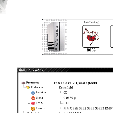
Preis/Leistung
80%
Intel Core 2 Quad Q6600
Prozessor
:
Kentsfield
Codename:
G0
Revision:
0.0650 µ
Tech.:
6.F.B
F.M.S.:
MMX SSE SSE2 SSE3 SSSE3 EM6
Instruct.: