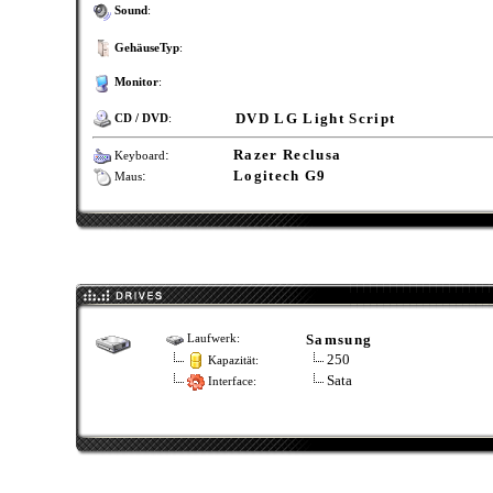
Sound
:
GehäuseTyp
:
Monitor
:
DVD LG Light Script
CD / DVD
:
:
Razer Reclusa
Keyboard
:
Logitech G9
Maus
Samsung
Laufwerk:
250
Kapazität:
Sata
Interface: