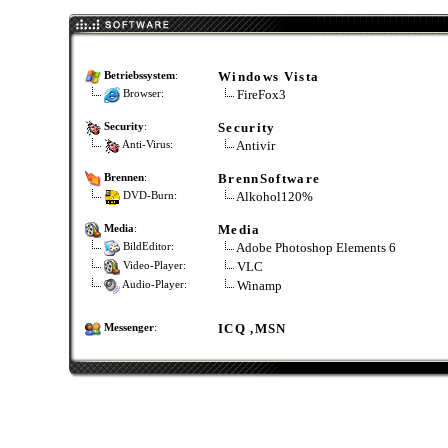
Windows Vista
Betriebssystem
:
FireFox3
Browser:
Security
Security
:
Antivir
Anti-Virus:
BrennSoftware
Brennen
:
Alkohol120%
DVD-Burn:
Media
Media
:
Adobe Photoshop Elements 6
BildEditor:
VLC
Video-Player:
Winamp
Audio-Player:
ICQ ,MSN
Messenger
: