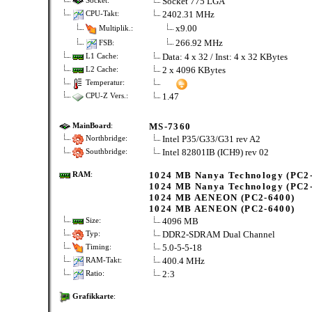
Socket 775 LGA
Socket:
2402.31 MHz
CPU-Takt:
x9.00
Multiplik.:
266.92 MHz
FSB:
Data: 4 x 32 / Inst: 4 x 32 KBytes
L1 Cache:
2 x 4096 KBytes
L2 Cache:
Temperatur:
1.47
CPU-Z Vers.:
MS-7360
MainBoard
:
Intel P35/G33/G31 rev A2
Northbridge:
Intel 82801IB (ICH9) rev 02
Southbridge:
1024 MB Nanya Technology (PC2
RAM
:
1024 MB Nanya Technology (PC2
1024 MB AENEON (PC2-6400)
1024 MB AENEON (PC2-6400)
4096 MB
Size:
DDR2-SDRAM Dual Channel
Typ:
5.0-5-5-18
Timing:
400.4 MHz
RAM-Takt:
2:3
Ratio:
Grafikkarte
: