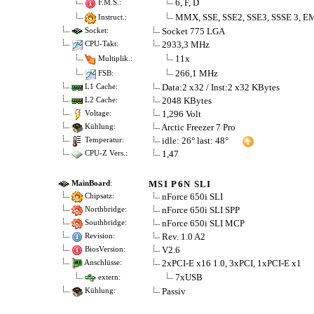
6, F, D
F.M.S.:
MMX, SSE, SSE2, SSE3, SSSE 3, 
Instruct.:
Socket 775 LGA
Socket:
2933,3 MHz
CPU-Takt:
11x
Multiplik.:
266,1 MHz
FSB:
Data:2 x32 / Inst:2 x32 KBytes
L1 Cache:
2048 KBytes
L2 Cache:
1,296 Volt
Voltage:
Arctic Freezer 7 Pro
Kühlung:
idle: 26° last: 48°
Temperatur:
1,47
CPU-Z Vers.:
MSI P6N SLI
MainBoard
:
nForce 650i SLI
Chipsatz:
nForce 650i SLI SPP
Northbridge:
nForce 650i SLI MCP
Southbridge:
Rev. 1.0 A2
Revision:
V2.6
BiosVersion:
2xPCI-E x16 1.0, 3xPCI, 1xPCI-E x1
Anschlüsse:
7xUSB
extern:
Passiv
Kühlung: