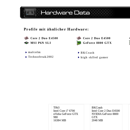
Profile mit ähnlicher Hardware:
Core 2 Duo E4500
Core 2 Duo E4500
MSI P6N SLI
GeForce 8800 GTX
malcolm
BKCrash
Technofreak2002
high sklled gamer
T0b3
BKCrash
Intel Core i7 6700
Intel Core 2 Duo E4500
nVidia GeForce GTX
NVIDIA GeForce 8800
980
GTX
16384 MB
2048 MB