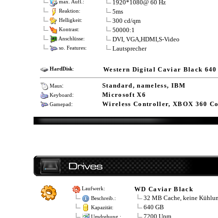
1920*1080@ 60 Hz
max. Aufl.:
5ms
Reaktion:
300 cd/qm
Helligkeit:
50000:1
Kontrast:
DVI, VGA,HDMI,S-Video
Anschlüsse:
Lautsprecher
so. Features:
Western Digital Caviar Black 640
HardDisk
:
:
Standard, nameless, IBM
Maus
:
Microsoft X6
Keyboard
:
Wireless Controller, XBOX 360 Co
Gamepad
WD Caviar Black
Laufwerk:
32 MB Cache, keine Kühlu
Beschreib.:
640 GB
Kapazität:
7200 Upm
Umdrehung.: