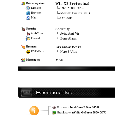
Win XP Professinal
Betriebssystem
:
1920*1080 32bit
Display:
Mozilla Firefox 3.0.3
Browser:
Outlook
Mail:
Security
Security
:
Avira Anti Vir
Anti-Virus:
Zone Alarm
Firewall:
BrennSoftware
Brennen
:
Nero 8 Ultra
DVD-Burn:
MSN
Messenger
:
Prozessor:
Intel Core 2 Duo E4500
Grafikkarte:
nVidia GeForce 8800 GTX