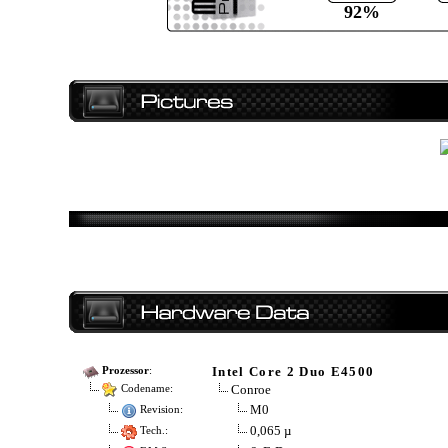
92%
Intel Core 2 Duo E4500
Prozessor
:
Conroe
Codename:
M0
Revision:
0,065 µ
Tech.: