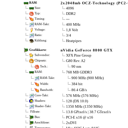
2x2048mb OCZ-Technology (PC2-
RAM
:
4096
Size:
DDR2
Typ:
---
Timing:
400 MHz
RAM-Takt:
1,8 Volt
Voltage:
3/4
Ratio:
Heatpipes
Kühlung:
nVidia GeForce 8800 GTX
Grafikkarte
:
XFX Pine Group
Subvendor:
G80 Rev. A2
Chipsatz:
90 nm
Tech.:
768 MB GDDR3
RAM:
900 MHz (900 MHz)
RAM-Takt:
384 bit
Width:
86.4 GB/s
Bandwith:
576 MHz (576 MHz)
Core-Takt:
128 (DX 10.0)
Shaders:
1350 MHz (1350 MHz)
Shader-Takt:
13.8 GPixel/s | 38.7 GTexel/s
Fillrate:
PCI-E x16 @ x16
Bus:
2xDVI
Anschlüsse:
Temperatur: