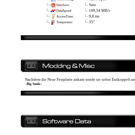
Sata
Interface:
109,54 MB/s
DataSpeed:
9,8 ms
AccessTime:
35°
Temperatur:
Nachdem die Neue Festplatte ankam wurde sie sofort Entkoppelt ansc
<
Big Smile
>