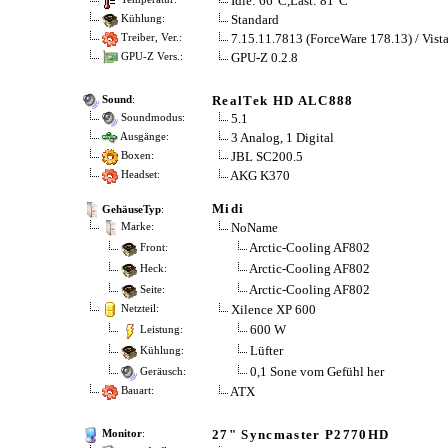
Idle: 66°C,Last: 81°C
Standard
Kühlung:
7.15.11.7813 (ForceWare 178.13) / Vist
Treiber, Ver.:
GPU-Z 0.2.8
GPU-Z Vers.:
RealTek HD ALC888
Sound
:
5.1
Soundmodus:
3 Analog, 1 Digital
Ausgänge:
JBL SC200.5
Boxen:
AKG K370
Headset:
Midi
GehäuseTyp
:
NoName
Marke:
Arctic-Cooling AF802
Front:
Arctic-Cooling AF802
Heck:
Arctic-Cooling AF802
Seite:
Xilence XP 600
Netzteil:
600 W
Leistung:
Lüfter
Kühlung:
0,1 Sone vom Gefühl her
Geräusch:
ATX
Bauart:
27" Syncmaster P2770HD
Monitor
: