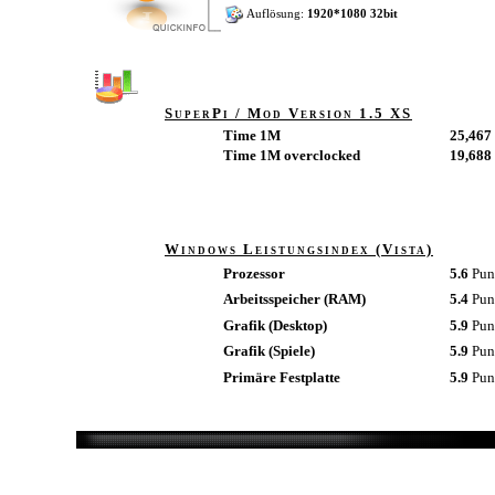
Auflösung:
1920*1080 32bit
SuperPi / Mod Version 1.5 XS
Time 1M
25,467 
Time 1M overclocked
19,688 
Windows Leistungsindex (Vista)
Prozessor
5.6
Pun
Arbeitsspeicher (RAM)
5.4
Pun
Grafik (Desktop)
5.9
Pun
Grafik (Spiele)
5.9
Pun
Primäre Festplatte
5.9
Pun