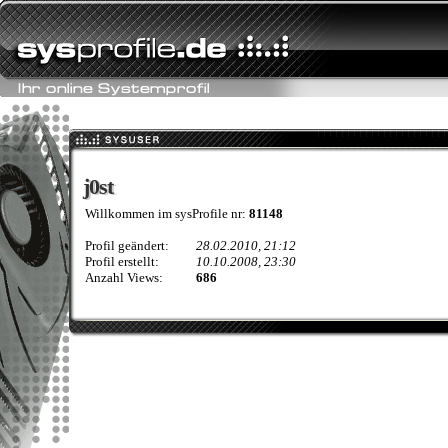
j0st
j0st
Willkommen im sysProfile nr:
81148
Profil geändert:
28.02.2010, 21:12
Profil erstellt:
10.10.2008, 23:30
Anzahl Views:
686