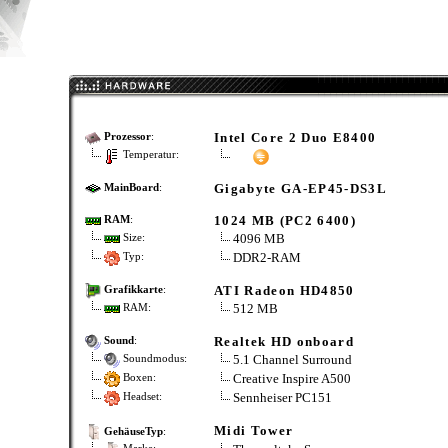
Intel Core 2 Duo E8400
Prozessor
:
Temperatur:
Gigabyte GA-EP45-DS3L
MainBoard
:
1024 MB (PC2 6400)
RAM
:
4096 MB
Size:
DDR2-RAM
Typ:
ATI Radeon HD4850
Grafikkarte
:
512 MB
RAM:
Realtek HD onboard
Sound
:
5.1 Channel Surround
Soundmodus:
Creative Inspire A500
Boxen:
Sennheiser PC151
Headset:
Midi Tower
GehäuseTyp
: