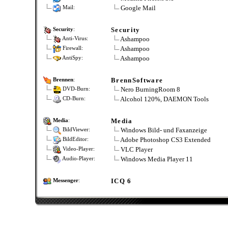
Google Mail
Mail:
Security
Security
:
Ashampoo
Anti-Virus:
Ashampoo
Firewall:
Ashampoo
AntiSpy:
BrennSoftware
Brennen
:
Nero BurningRoom 8
DVD-Burn:
Alcohol 120%, DAEMON Tools
CD-Burn:
Media
Media
:
Windows Bild- und Faxanzeige
BildViewer:
Adobe Photoshop CS3 Extended
BildEditor:
VLC Player
Video-Player:
Windows Media Player 11
Audio-Player:
ICQ 6
Messenger
: