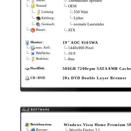
Thermaltake Sporano
Marke:
OEM
Netzteil:
550 Watt
Leistung:
Lüfter
Kühlung:
normale Lautstärke
Geräusch:
ATX
Bauart:
19" AOC 916SWA
Monitor
:
1440x900 Pixel
max. Aufl.:
16:9
Bildfläche:
8ms
Reaktion:
500GB 7200rpm SATA 8MB Cach
HardDisk
:
20x DVD Double Layer Brenner
CD / DVD
:
Windows Vista Home Premium S
Betriebssystem
:
Mozilla Firefox 3.1
Browser: