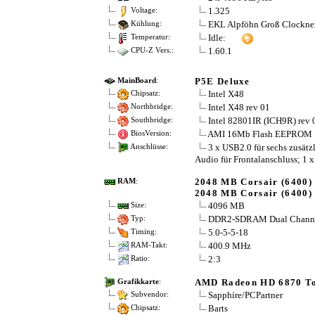
1.325
Voltage:
EKL Alpföhn Groß Clockne
Kühlung:
Idle:
Temperatur:
1.60.1
CPU-Z Vers.:
P5E Deluxe
MainBoard
:
Intel X48
Chipsatz:
Intel X48 rev 01
Northbridge:
Intel 82801IR (ICH9R) rev 
Southbridge:
AMI 16Mb Flash EEPROM
BiosVersion:
3 x USB2.0 für sechs zusätz
Anschlüsse:
Audio für Frontalanschluss; 1
2048 MB Corsair (6400)
RAM
:
2048 MB Corsair (6400)
4096 MB
Size:
DDR2-SDRAM Dual Chann
Typ:
5.0-5-5-18
Timing:
400.9 MHz
RAM-Takt:
2:3
Ratio:
AMD Radeon HD 6870 To
Grafikkarte
:
Sapphire/PCPartner
Subvendor:
Barts
Chipsatz: