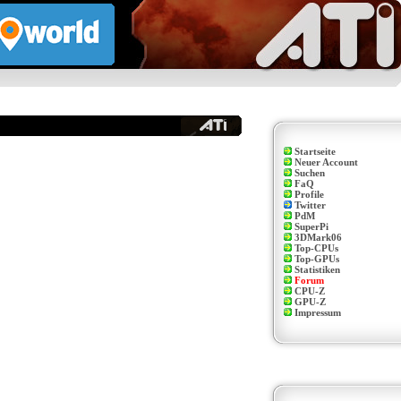
Startseite
Neuer Account
Suchen
FaQ
Profile
Twitter
PdM
SuperPi
3DMark06
Top-CPUs
Top-GPUs
Statistiken
Forum
CPU-Z
GPU-Z
Impressum