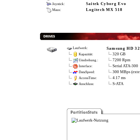
:
Saitek Cyborg Evo
Joystick
:
Logitech MX 518
Maus
Samsung HD 32
Laufwerk:
320 GB
Kapazität:
7200 Rpm
Umdrehung.:
Serial ATA-300
Interface:
300 MBps (exter
DataSpeed:
4.17 ms
AccessTime:
S-ATA
Anschluss: