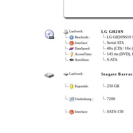
LG GH20N
Laufwerk:
LG GH20NS10 Su
Beschreib.:
Serial ATA
Interface:
48x (CD) / 16x
DataSpeed:
145 ms (DVD), 
AccessTime:
S-ATA
Anschluss:
Seagate Barrac
Laufwerk:
250 GB
Kapazität:
7200
Umdrehung.:
SATA-150
Interface: