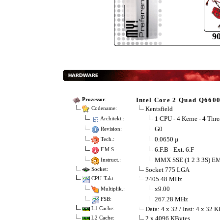
9
Intel Core 2 Quad Q660
Prozessor
:
Kentsfield
Codename:
1 CPU - 4 Kerne - 4 Thre
Architekt.:
G0
Revision:
0.0650 µ
Tech.:
6.F.B - Ext. 6.F
F.M.S.:
MMX SSE (1 2 3 3S) E
Instruct.:
Socket 775 LGA
Socket:
2405.48 MHz
CPU-Takt:
x9.00
Multiplik.:
267.28 MHz
FSB:
Data: 4 x 32 / Inst: 4 x 32 
L1 Cache:
2 x 4096 KBytes
L2 Cache: