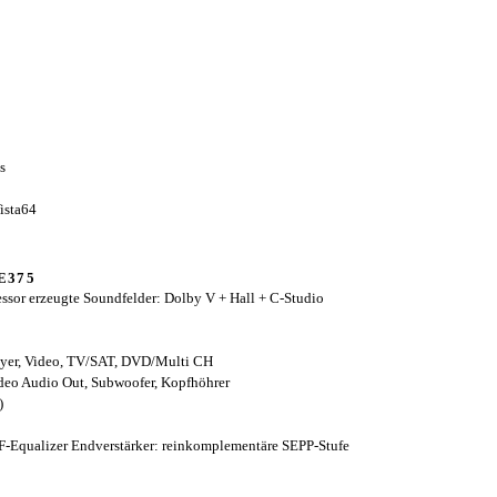
s
Vista64
DE375
ssor erzeugte Soundfelder: Dolby V + Hall + C-Studio
ayer, Video, TV/SAT, DVD/Multi CH
deo Audio Out, Subwoofer, Kopfhöhrer
)
NF-Equalizer Endverstärker: reinkomplementäre SEPP-Stufe