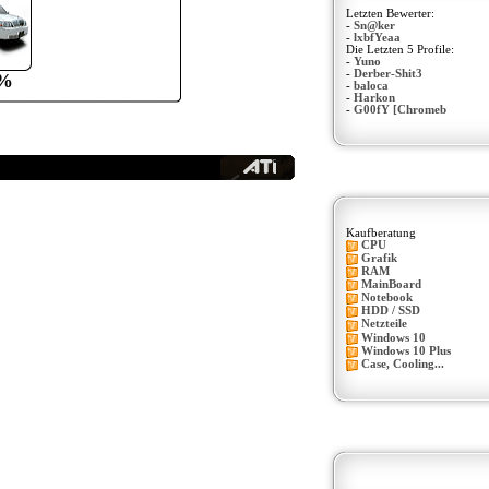
Letzten Bewerter:
-
Sn@ker
-
lxbfYeaa
Die Letzten 5 Profile:
-
Yuno
-
Derber-Shit3
%
-
baloca
-
Harkon
-
G00fY [Chromeb
Kaufberatung
CPU
Grafik
RAM
MainBoard
Notebook
HDD / SSD
Netzteile
Windows 10
Windows 10 Plus
Case, Cooling...