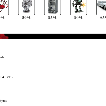
0%
50%
95%
90%
65
0
ads
M64T VT-x
KBytes