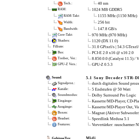
40 nm
Tech.:
1024 MB GDDR5
RAM:
1155 MHz (1150 MHz)
RAM-Takt:
256 bit
Width:
147.8 GB/s
Bandwith:
970 MHz (970 MHz)
Core-Takt:
1120 (DX 11.0)
Shaders:
31.0 GPixel/s | 54.3 GTexel/
Fillrate:
PCI-E 2.0 x16 @ x16 2.0
Bus:
8.850.0.0 (Catalyst 11.5) / 
Treiber, Ver.:
GPU-Z 0.5.3
GPU-Z Vers.:
5.1 Sony Decoder STR-
Sound
:
durch digitalen Sound proze
Signalproz.:
5 Endstufen @ 50 Watt
Kanäle:
Dolby Surround Pro Logic
Soundmodus:
Kassette/MD-Player, CD-Pl
Eingänge:
Kassette/MD-Player Out, Vi
Ausgänge:
Magnat (Aktiver Subwoofer
Boxen:
Speedlink Medusa 5.1
Headset:
Vorvertärker: rauscharmer 
Features:
Midi
GehäuseTyp
: