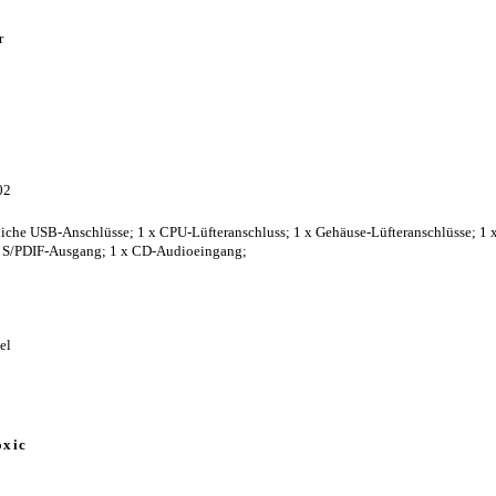
r
02
liche USB-Anschlüsse; 1 x CPU-Lüfteranschluss; 1 x Gehäuse-Lüfteranschlüsse; 1 x 
 x S/PDIF-Ausgang; 1 x CD-Audioeingang;
el
xic