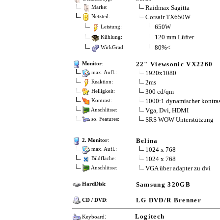
Raidmax Sagitta
Marke:
Corsair TX650W
Netzteil:
650W
Leistung:
120 mm Lüfter
Kühlung:
80%<
WirkGrad:
22" Viewsonic VX2260
Monitor
:
1920x1080
max. Aufl.:
2ms
Reaktion:
300 cd/qm
Helligkeit:
1000:1 dynamischer kontras
Kontrast:
Vga, Dvi, HDMI
Anschlüsse:
SRS WOW Unterstützung
so. Features:
Belina
2. Monitor
:
1024 x 768
max. Aufl.:
1024 x 768
Bildfläche:
VGA über adapter zu dvi
Anschlüsse:
Samsung 320GB
HardDisk
:
LG DVD/R Brenner
CD / DVD
:
:
Logitech
Keyboard