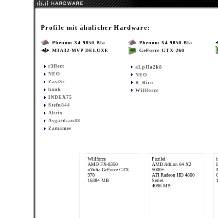
Profile mit ähnlicher Hardware:
Phenom X4 9850 Bla
Phenom X4 9850 Bla
M3A32-MVP DELUXE
GeForce GTX 260
r3flect
aLpHa2k8
NEO
NEO
Zast3r
R_Rico
honk
Willforce
INDEX75
Stefn844
Abrix
Asgardian88
Zamamee
Willforce
Pozilei
AMD FX-8350
AMD Athlon 64 X2
nVidia GeForce GTX
5000+
970
ATI Radeon HD 4800
16384 MB
Series
4096 MB