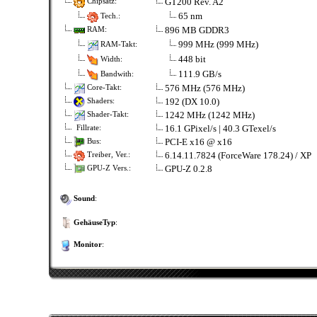
GT200 Rev. A2
Chipsatz:
65 nm
Tech.:
896 MB GDDR3
RAM:
999 MHz (999 MHz)
RAM-Takt:
448 bit
Width:
111.9 GB/s
Bandwith:
576 MHz (576 MHz)
Core-Takt:
192 (DX 10.0)
Shaders:
1242 MHz (1242 MHz)
Shader-Takt:
16.1 GPixel/s | 40.3 GTexel/s
Fillrate:
PCI-E x16 @ x16
Bus:
6.14.11.7824 (ForceWare 178.24) / XP
Treiber, Ver.:
GPU-Z 0.2.8
GPU-Z Vers.:
Sound
:
GehäuseTyp
:
Monitor
: