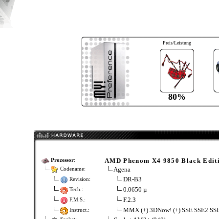
Preis/Leistung
80%
AMD Phenom X4 9850 Black Edit
Prozessor
:
Agena
Codename:
DR-B3
Revision:
0.0650 µ
Tech.:
F.2.3
F.M.S.:
MMX (+) 3DNow! (+) SSE SSE2 SS
Instruct.: