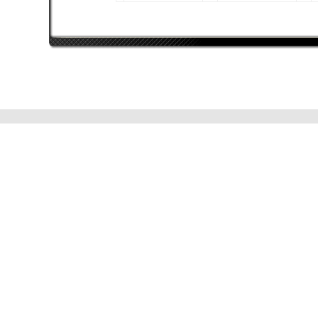
leorphee
Intel Core i7 3930K
AMD Radeon RX 480
16384 MB