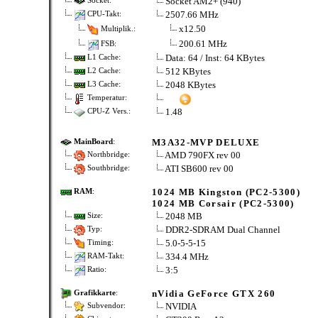
Socket AM2+ (940)
Socket:
2507.66 MHz
CPU-Takt:
x12.50
Multiplik.:
200.61 MHz
FSB:
Data: 64 / Inst: 64 KBytes
L1 Cache:
512 KBytes
L2 Cache:
2048 KBytes
L3 Cache:
Temperatur:
1.48
CPU-Z Vers.:
M3A32-MVP DELUXE
MainBoard
:
AMD 790FX rev 00
Northbridge:
ATI SB600 rev 00
Southbridge:
1024 MB Kingston (PC2-5300)
RAM
:
1024 MB Corsair (PC2-5300)
2048 MB
Size:
DDR2-SDRAM Dual Channel
Typ:
5.0-5-5-15
Timing:
334.4 MHz
RAM-Takt:
3:5
Ratio:
nVidia GeForce GTX 260
Grafikkarte
:
NVIDIA
Subvendor: