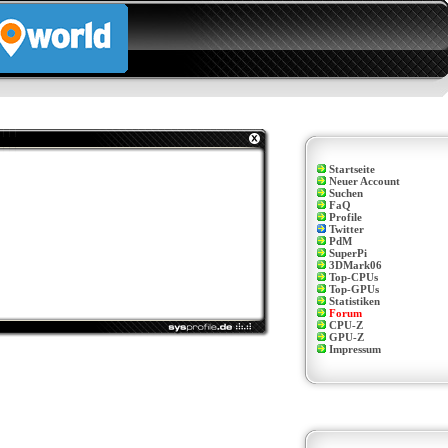
Startseite
Neuer Account
Suchen
FaQ
Profile
Twitter
PdM
SuperPi
3DMark06
Top-CPUs
Top-GPUs
Statistiken
Forum
CPU-Z
GPU-Z
Impressum