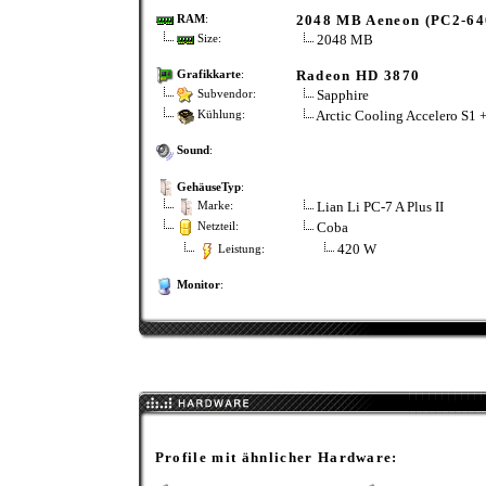
2048 MB Aeneon (PC2-64
RAM
:
2048 MB
Size:
Radeon HD 3870
Grafikkarte
:
Sapphire
Subvendor:
Arctic Cooling Accelero S1
Kühlung:
Sound
:
GehäuseTyp
:
Lian Li PC-7 A Plus II
Marke:
Coba
Netzteil:
420 W
Leistung:
Monitor
:
Profile mit ähnlicher Hardware: