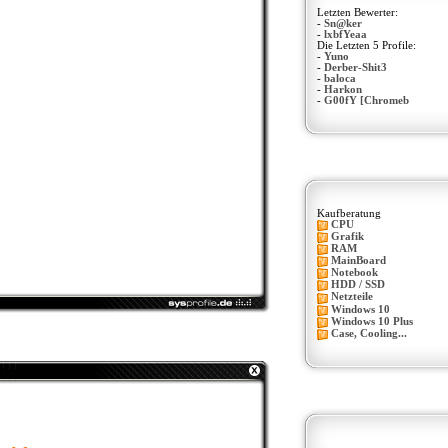
Letzten Bewerter:
-
Sn@ker
-
lxbfYeaa
Die Letzten 5 Profile:
-
Yuno
-
Derber-Shit3
-
baloca
-
Harkon
-
G00fY [Chromeb
Kaufberatung
CPU
Grafik
RAM
MainBoard
Notebook
HDD / SSD
Netzteile
Windows 10
Windows 10 Plus
Case, Cooling...