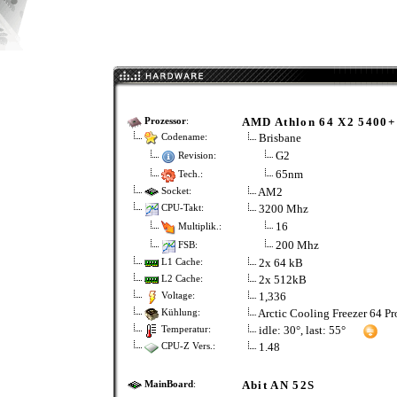
AMD Athlon 64 X2 5400+
Prozessor
:
Brisbane
Codename:
G2
Revision:
65nm
Tech.:
AM2
Socket:
3200 Mhz
CPU-Takt:
16
Multiplik.:
200 Mhz
FSB:
2x 64 kB
L1 Cache:
2x 512kB
L2 Cache:
1,336
Voltage:
Arctic Cooling Freezer 64 Pr
Kühlung:
idle: 30°, last: 55°
Temperatur:
1.48
CPU-Z Vers.:
Abit AN 52S
MainBoard
: