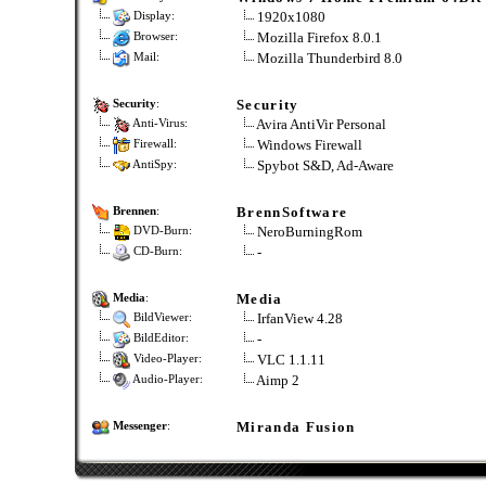
1920x1080
Display:
Mozilla Firefox 8.0.1
Browser:
Mozilla Thunderbird 8.0
Mail:
Security
Security
:
Avira AntiVir Personal
Anti-Virus:
Windows Firewall
Firewall:
Spybot S&D, Ad-Aware
AntiSpy:
BrennSoftware
Brennen
:
NeroBurningRom
DVD-Burn:
-
CD-Burn:
Media
Media
:
IrfanView 4.28
BildViewer:
-
BildEditor:
VLC 1.1.11
Video-Player:
Aimp 2
Audio-Player:
Miranda Fusion
Messenger
: