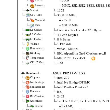
6.A.9
F.M.S.:
MMX, SSE, SSE2, SSE3, SSSE3, SSE
Instruct.:
1155
Socket:
3500.00 MHz
CPU-Takt:
x35.00
Multiplik.:
100.00 MHz
FSB:
Data: 4 x 32 / Inst: 4 x 32 KBytes
L1 Cache:
4 x 256 KBytes
L2 Cache:
8 MBytes
L3 Cache:
1.192 Volt
Voltage:
variabl. Multipl.
Besonderh.:
EKL Alpenföhn Groß Clockner rev.B
Kühlung:
Idle: 20°C , Last 45°C
Temperatur:
1.68
CPU-Z Vers.:
ASUS P8Z77-V LX2
MainBoard
:
Intel Z77
Chipsatz:
Intel Ivy Bridge-DT IMC
Northbridge:
Intel Panther Point Z77
Southbridge:
k.a.
Revision:
2403
BiosVersion:
1x PCIe 3.0 x16, 1xPCIe 2.0 x16, 2x PC
Anschlüsse:
6x USB,
extern: