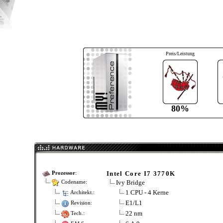
Preis/Leistung
80%
Intel Core I7 3770K
Prozessor
:
Ivy Bridge
Codename:
1 CPU - 4 Kerne
Architekt.:
E1/L1
Revision:
22 nm
Tech.: