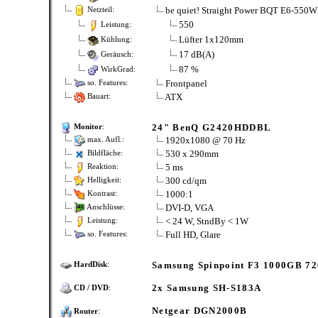
be quiet! Straight Power BQT E6-550W
Netzteil:
550
Leistung:
Lüfter 1x120mm
Kühlung:
17 dB(A)
Geräusch:
87 %
WirkGrad:
Frontpanel
so. Features:
ATX
Bauart:
24" BenQ G2420HDDBL
Monitor
:
1920x1080 @ 70 Hz
max. Aufl.:
530 x 290mm
Bildfläche:
5 ms
Reaktion:
300 cd/qm
Helligkeit:
1000:1
Kontrast:
DVI-D, VGA
Anschlüsse:
< 24 W, StndBy < 1W
Leistung:
Full HD, Glare
so. Features:
Samsung Spinpoint F3 1000GB 7
HardDisk
:
2x Samsung SH-S183A
CD / DVD
:
:
Netgear DGN2000B
Router