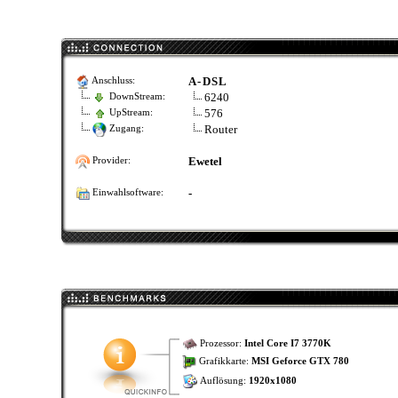
A-DSL
Anschluss:
6240
DownStream:
576
UpStream:
Router
Zugang:
Ewetel
Provider:
-
Einwahlsoftware:
Prozessor:
Intel Core I7 3770K
Grafikkarte:
MSI Geforce GTX 780
Auflösung:
1920x1080