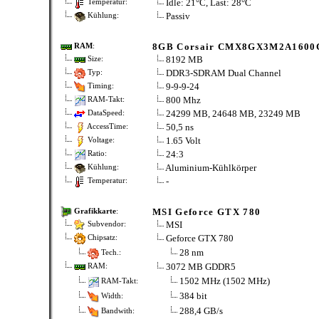
Idle: 21°C, Last: 28°C
Temperatur:
Passiv
Kühlung:
8GB Corsair CMX8GX3M2A1600
RAM
:
8192 MB
Size:
DDR3-SDRAM Dual Channel
Typ:
9-9-9-24
Timing:
800 Mhz
RAM-Takt:
24299 MB, 24648 MB, 23249 MB
DataSpeed:
50,5 ns
AccessTime:
1.65 Volt
Voltage:
24:3
Ratio:
Aluminium-Kühlkörper
Kühlung:
-
Temperatur:
MSI Geforce GTX 780
Grafikkarte
:
MSI
Subvendor:
Geforce GTX 780
Chipsatz:
28 nm
Tech.:
3072 MB GDDR5
RAM:
1502 MHz (1502 MHz)
RAM-Takt:
384 bit
Width:
288,4 GB/s
Bandwith: