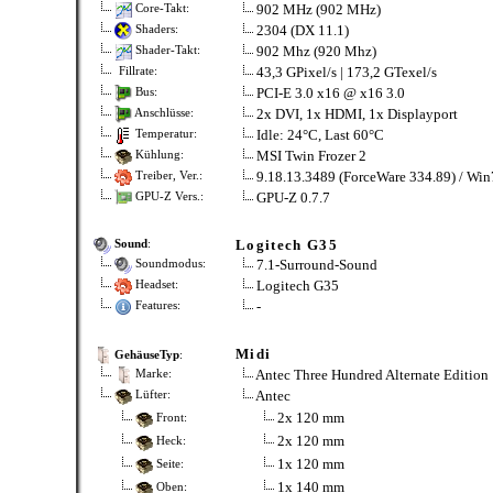
902 MHz (902 MHz)
Core-Takt:
2304 (DX 11.1)
Shaders:
902 Mhz (920 Mhz)
Shader-Takt:
43,3 GPixel/s | 173,2 GTexel/s
Fillrate:
PCI-E 3.0 x16 @ x16 3.0
Bus:
2x DVI, 1x HDMI, 1x Displayport
Anschlüsse:
Idle: 24°C, Last 60°C
Temperatur:
MSI Twin Frozer 2
Kühlung:
9.18.13.3489 (ForceWare 334.89) / Win
Treiber, Ver.:
GPU-Z 0.7.7
GPU-Z Vers.:
Logitech G35
Sound
:
7.1-Surround-Sound
Soundmodus:
Logitech G35
Headset:
-
Features:
Midi
GehäuseTyp
:
Antec Three Hundred Alternate Edition
Marke:
Antec
Lüfter:
2x 120 mm
Front:
2x 120 mm
Heck:
1x 120 mm
Seite:
1x 140 mm
Oben: