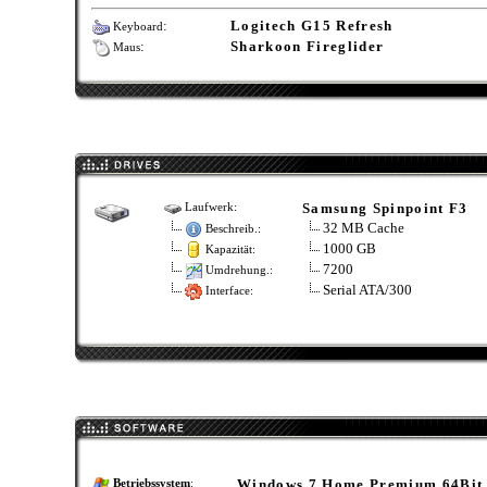
:
Logitech G15 Refresh
Keyboard
:
Sharkoon Fireglider
Maus
Samsung Spinpoint F3
Laufwerk:
32 MB Cache
Beschreib.:
1000 GB
Kapazität:
7200
Umdrehung.:
Serial ATA/300
Interface:
Windows 7 Home Premium 64Bit
Betriebssystem
: