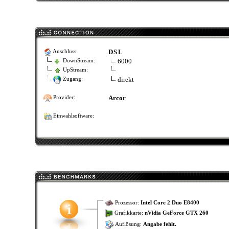
DSL
Anschluss:
6000
DownStream:
UpStream:
direkt
Zugang:
Arcor
Provider:
Einwahlsoftware:
Prozessor:
Intel Core 2 Duo E8400
Grafikkarte:
nVidia GeForce GTX 260
Auflösung:
Angabe fehlt.