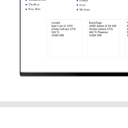
FreeD
TheKey
Essi
New-Bee
McAtze
wiwa01
RaverTiger
Intel Core i5 3470
AMD Athlon II X4 630
nVidia GeForce GTX
Nvidia Geforce GTX
550 Ti
660 Ti Phantom
16384 MB
16384 MB
blackbolt
Jousten
Intel Core i5 760
Intel Core i7 2600K
4966MHz
nVidia GeForce GTX
nVidia GeForce GTX
580 Phantom³
470 AMP
4096 MB
4096 MB DDR3-2400