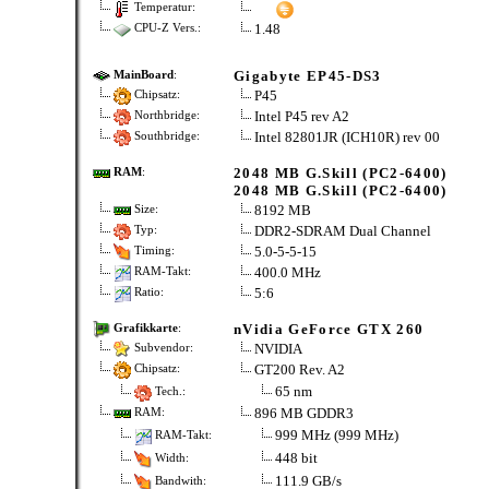
Temperatur:
1.48
CPU-Z Vers.:
Gigabyte EP45-DS3
MainBoard
:
P45
Chipsatz:
Intel P45 rev A2
Northbridge:
Intel 82801JR (ICH10R) rev 00
Southbridge:
2048 MB G.Skill (PC2-6400)
RAM
:
2048 MB G.Skill (PC2-6400)
8192 MB
Size:
DDR2-SDRAM Dual Channel
Typ:
5.0-5-5-15
Timing:
400.0 MHz
RAM-Takt:
5:6
Ratio:
nVidia GeForce GTX 260
Grafikkarte
:
NVIDIA
Subvendor:
GT200 Rev. A2
Chipsatz:
65 nm
Tech.:
896 MB GDDR3
RAM:
999 MHz (999 MHz)
RAM-Takt:
448 bit
Width:
111.9 GB/s
Bandwith: