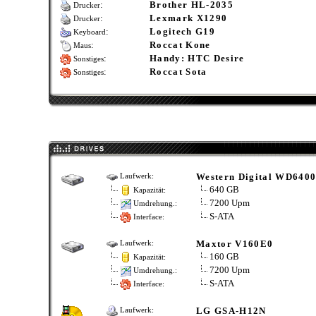
:
Brother HL-2035
Drucker
:
Lexmark X1290
Drucker
:
Logitech G19
Keyboard
:
Roccat Kone
Maus
:
Handy: HTC Desire
Sonstiges
:
Roccat Sota
Sonstiges
Western Digital WD64
Laufwerk:
640 GB
Kapazität:
7200 Upm
Umdrehung.:
S-ATA
Interface:
Maxtor V160E0
Laufwerk:
160 GB
Kapazität:
7200 Upm
Umdrehung.:
S-ATA
Interface:
LG GSA-H12N
Laufwerk: