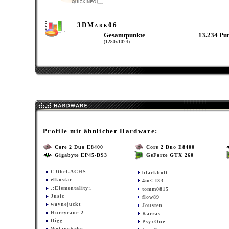
3DMark06
Gesamtpunkte
13.234 Pu
(1280x1024)
Profile mit ähnlicher Hardware:
Core 2 Duo E8400
Core 2 Duo E8400
Gigabyte EP45-DS3
GeForce GTX 260
CJtheLACHS
blackbolt
elkostar
4m< l33
.:Elementality:.
tomm0815
Jusic
flow89
waynejuckt
Jousten
Hurrycane 2
Karras
Digg
PsyxOne
WotansErbe