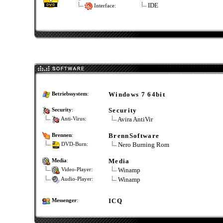
IDE
Interface:
Windows 7 64bit
Betriebssystem
:
Security
Security
:
Avira AntiVir
Anti-Virus:
BrennSoftware
Brennen
:
Nero Burning Rom
DVD-Burn:
Media
Media
:
Winamp
Video-Player:
Winamp
Audio-Player:
ICQ
Messenger
: