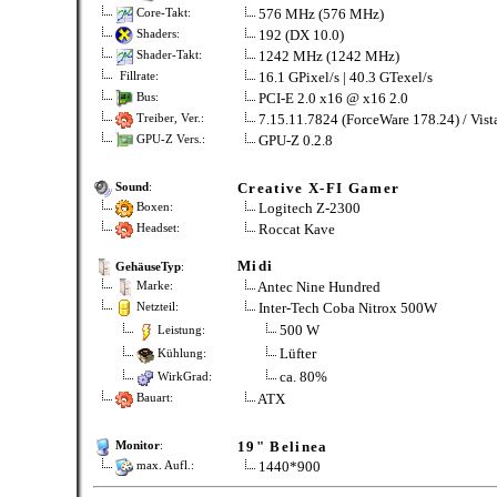
576 MHz (576 MHz)
Core-Takt:
192 (DX 10.0)
Shaders:
1242 MHz (1242 MHz)
Shader-Takt:
16.1 GPixel/s | 40.3 GTexel/s
Fillrate:
PCI-E 2.0 x16 @ x16 2.0
Bus:
7.15.11.7824 (ForceWare 178.24) / Vis
Treiber, Ver.:
GPU-Z 0.2.8
GPU-Z Vers.:
Creative X-FI Gamer
Sound
:
Logitech Z-2300
Boxen:
Roccat Kave
Headset:
Midi
GehäuseTyp
:
Antec Nine Hundred
Marke:
Inter-Tech Coba Nitrox 500W
Netzteil:
500 W
Leistung:
Lüfter
Kühlung:
ca. 80%
WirkGrad:
ATX
Bauart:
19" Belinea
Monitor
:
1440*900
max. Aufl.: