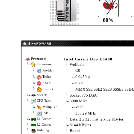
80%
Intel Core 2 Duo E8400
Prozessor
:
Wolfdale
Codename:
C0
Revision:
0.0450 µ
Tech.:
6.7.6
F.M.S.:
MMX SSE SSE2 SSE3 SSSE3 SSE4
Instruct.:
Socket 775 LGA
Socket:
3000 MHz
CPU-Takt:
x6.00
Multiplik.:
333.29 MHz
FSB:
Data: 2 x 32 / Inst: 2 x 32 KBytes
L1 Cache:
6144 KBytes
L2 Cache:
Boxed
Kühlung: