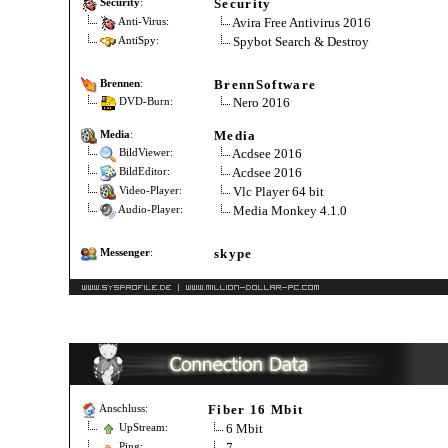
Security
Security
:
Avira Free Antivirus 2016
Anti-Virus:
Spybot Search & Destroy
AntiSpy:
BrennSoftware
Brennen
:
Nero 2016
DVD-Burn:
Media
Media
:
Acdsee 2016
BildViewer:
Acdsee 2016
BildEditor:
Vlc Player 64 bit
Video-Player:
Media Monkey 4.1.0
Audio-Player:
skype
Messenger
:
Fiber 16 Mbit
Anschluss:
6 Mbit
UpStream:
7
Ping: