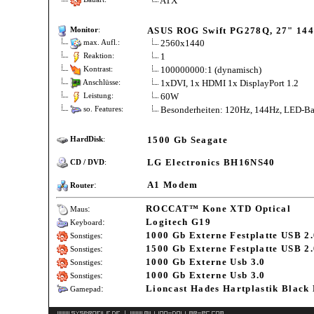
ATX
ASUS ROG Swift PG278Q, 27" 144
Monitor
:
2560x1440
max. Aufl.:
1
Reaktion:
100000000:1 (dynamisch)
Kontrast:
1xDVI, 1x HDMI 1x DisplayPort 1.2
Anschlüsse:
60W
Leistung:
Besonderheiten: 120Hz, 144Hz, LED-Bac
so. Features:
1500 Gb Seagate
HardDisk
:
LG Electronics BH16NS40
CD / DVD
:
:
A1 Modem
Router
:
ROCCAT™ Kone XTD Optical
Maus
:
Logitech G19
Keyboard
:
1000 Gb Externe Festplatte USB 2
Sonstiges
:
1500 Gb Externe Festplatte USB 2
Sonstiges
:
1000 Gb Externe Usb 3.0
Sonstiges
:
1000 Gb Externe Usb 3.0
Sonstiges
:
Lioncast Hades Hartplastik Black
Gamepad