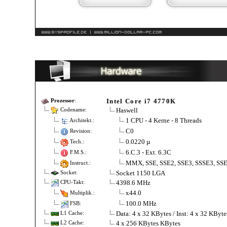
Intel Core i7 4770K
Prozessor
:
Haswell
Codename:
1 CPU - 4 Kerne - 8 Threads
Architekt.:
C0
Revision:
0.0220 µ
Tech.:
6.C.3 - Ext. 6.3C
F.M.S.:
MMX, SSE, SSE2, SSE3, SSSE3, SSE
Instruct.:
Socket 1150 LGA
Socket:
4398.6 MHz
CPU-Takt:
x44.0
Multiplik.:
100.0 MHz
FSB:
Data: 4 x 32 KBytes / Inst: 4 x 32 KByt
L1 Cache:
4 x 256 KBytes KBytes
L2 Cache: