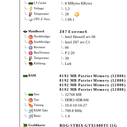
8 MBytes KBytes
L3 Cache:
1,3
Voltage:
28
Temperatur:
1.66.1
CPU-Z Vers.:
Z87 Extreme6
MainBoard
:
Intel Haswell rev 06
Northbridge:
Intel Z87 rev C1
Southbridge:
06
Revision:
P 2.20
BiosVersion:
30
Temperatur:
Luft
Kühlung:
8192 MB Patriot Memory (12800)
RAM
:
8192 MB Patriot Memory (12800)
8192 MB Patriot Memory (12800)
8192 MB Patriot Memory (12800)
32768 MB
Size:
DDR3-SDRAM
Typ:
10.0-10-10-27
Timing:
799.8 MHz
RAM-Takt:
1:6
Ratio:
ROG-STRIX-GTX1080TI-11G
Grafikkarte
: