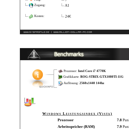
A1
Zugang:
24€
Kosten:
Prozessor:
Intel Core i7 4770K
Grafikkarte:
ROG-STRIX-GTX1080TI-11G
Auflösung:
2560x1440 144hz
Windows Leistungsindex (Vista)
Prozessor
7.8
Pun
Arbeitsspeicher (RAM)
7.9
Pun