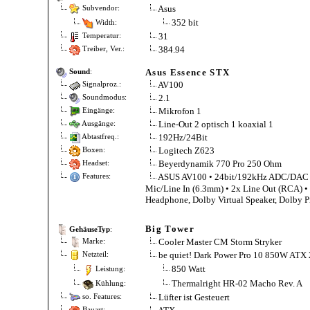
Asus
Subvendor:
352 bit
Width:
31
Temperatur:
384.94
Treiber, Ver.:
Asus Essence STX
Sound
:
AV100
Signalproz.:
2.1
Soundmodus:
Mikrofon 1
Eingänge:
Line-Out 2 optisch 1 koaxial 1
Ausgänge:
192Hz/24Bit
Abtastfreq.:
Logitech Z623
Boxen:
Beyerdynamik 770 Pro 250 Ohm
Headset:
ASUS AV100 • 24bit/192kHz ADC/DAC •
Features:
Mic/Line In (6.3mm) • 2x Line Out (RCA) •
Headphone, Dolby Virtual Speaker, Dolby Pr
Big Tower
GehäuseTyp
:
Cooler Master CM Storm Stryker
Marke:
be quiet! Dark Power Pro 10 850W ATX 
Netzteil:
850 Watt
Leistung:
Thermalright HR-02 Macho Rev. A
Kühlung:
Lüfter ist Gesteuert
so. Features:
Bauart: