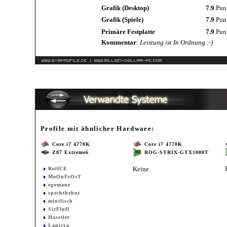
Grafik (Desktop)
7.9
Pun
Grafik (Spiele)
7.9
Pun
Primäre Festplatte
7.9
Pun
Kommentar
:
Leistung ist In Ordnung :-)
Profile mit ähnlicher Hardware:
Core i7 4770K
Core i7 4770K
Z87 Extreme6
ROG-STRIX-GTX1080T
Keine
RolfCE
MoOnFrOsT
egomane
speckthehut
minifisch
SirFluff
Hasstler
Lanicya