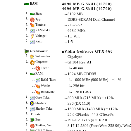
4096 MB G.Skill (10700)
RAM
:
4096 MB G.Skill (10700)
8192 MB
Size:
DDR3-SDRAM Dual Channel
Typ:
7.0-7-7-21
Timing:
668.9 MHz
RAM-Takt:
1,5 Volt
Voltage:
1:5
Ratio:
nVidia GeForce GTX 460
Grafikkarte
:
Gigabyte
Subvendor:
GF104 Rev. A1
Chipsatz:
40 nm
Tech.:
1024 MB GDDR5
RAM:
1000 MHz (900 MHz) = +11%
RAM-Takt:
256 bit
Width:
128.0 GB/s
Bandwith:
800 MHz (715 MHz) = +12%
Core-Takt:
336 (DX 11.0)
Shaders:
1600 MHz (1430 MHz) = +12%
Shader-Takt:
25.6 GPixel/s | 44.8 GTexel/s
Fillrate:
PCI-E 2.0 x16 @ x16 2.0
Bus:
8.17.12.5896 (ForceWare 258.96) / Win
Treiber, Ver.:
GPU-Z Vers.: