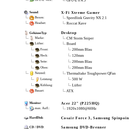
GPU-Z 0.4.5
X-Fi Xtreme Gamer
Sound
:
Speedlink Gravity NX 2.1
Boxen:
Roccat Kave
Headset:
Desktop
GehäuseTyp
:
CM Storm Sniper
Marke:
Board
Lüfter:
200mm Blau
Front:
120mm
Heck:
200mm Blau
Seite:
200mm Blau
Oben:
Thermaltake Toughpower QFan
Netzteil:
500 W
Leistung:
Lüfter
Kühlung:
ATX
Bauart:
Acer 22" (P225HQ)
Monitor
:
1920x1080@60Hz
max. Aufl.:
Cosair Force 3, Samsung Spinpoin
HardDisk
:
Samsung DVD-Brenner
CD / DVD
: