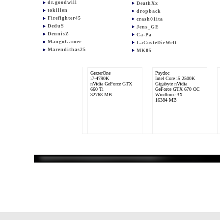
dr.goodwill
DeathXx
tokillen
dropback
Firefighter45
crash01ita
DeduS
Jens_GE
DennisZ
Ca-Pa
MangoGamer
LaCosteDieWelt
Marendithas25
MK05
GrazerOne
Psydoc
i7-4790K
Intel Core i5 2500K
nVidia GeForce GTX
Gigabyte nVidia
660 Ti
GeForce GTX 670 OC
32768 MB
Windforce 3X
16384 MB
S3IJI
Intel Core i7 4790K
nVidia GeForce GTX
970
16384 MB