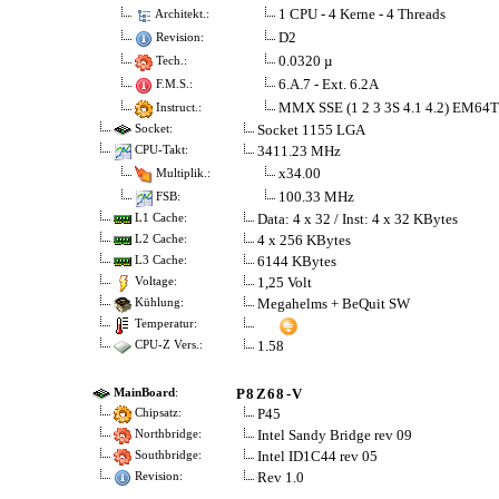
1 CPU - 4 Kerne - 4 Threads
Architekt.:
D2
Revision:
0.0320 µ
Tech.:
6.A.7 - Ext. 6.2A
F.M.S.:
MMX SSE (1 2 3 3S 4.1 4.2) EM64
Instruct.:
Socket 1155 LGA
Socket:
3411.23 MHz
CPU-Takt:
x34.00
Multiplik.:
100.33 MHz
FSB:
Data: 4 x 32 / Inst: 4 x 32 KBytes
L1 Cache:
4 x 256 KBytes
L2 Cache:
6144 KBytes
L3 Cache:
1,25 Volt
Voltage:
Megahelms + BeQuit SW
Kühlung:
Temperatur:
1.58
CPU-Z Vers.:
P8Z68-V
MainBoard
:
P45
Chipsatz:
Intel Sandy Bridge rev 09
Northbridge:
Intel ID1C44 rev 05
Southbridge:
Rev 1.0
Revision: