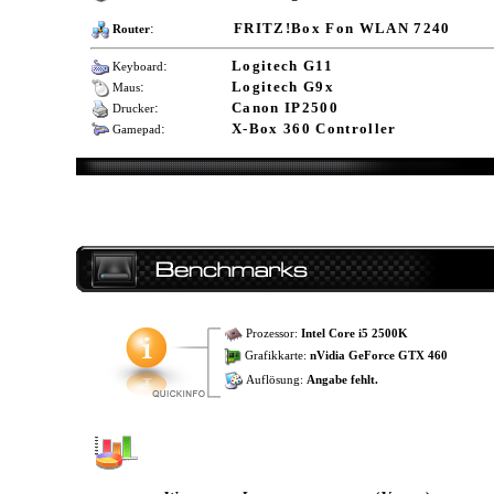
:
FRITZ!Box Fon WLAN 7240
Router
:
Logitech G11
Keyboard
:
Logitech G9x
Maus
:
Canon IP2500
Drucker
:
X-Box 360 Controller
Gamepad
Prozessor:
Intel Core i5 2500K
Grafikkarte:
nVidia GeForce GTX 460
Auflösung:
Angabe fehlt.