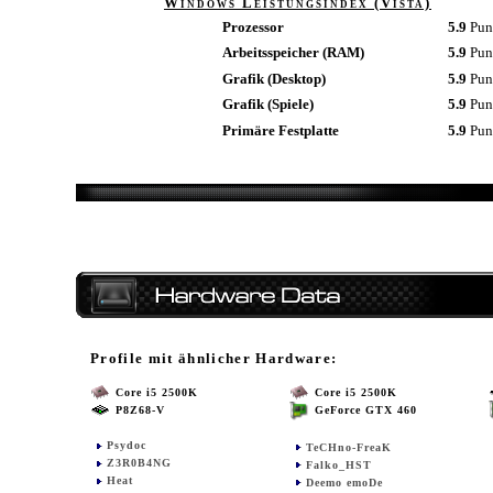
Windows Leistungsindex (Vista)
Prozessor
5.9
Pun
Arbeitsspeicher (RAM)
5.9
Pun
Grafik (Desktop)
5.9
Pun
Grafik (Spiele)
5.9
Pun
Primäre Festplatte
5.9
Pun
Profile mit ähnlicher Hardware:
Core i5 2500K
Core i5 2500K
P8Z68-V
GeForce GTX 460
Psydoc
TeCHno-FreaK
Z3R0B4NG
Falko_HST
Heat
Deemo emoDe