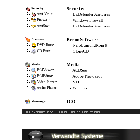
Security
Security
:
BitDefender Anitvirus
Anti-Virus:
Windows Firewall
Firewall:
BitDefender Anitvirus
AntiSpy:
BrennSoftware
Brennen
:
NeroBurnungRom 9
DVD-Burn:
CloneCD
CD-Burn:
Media
Media
:
ACDSee
BildViewer:
Adobe Photoshop
BildEditor:
VLC
Video-Player:
Winamp
Audio-Player:
ICQ
Messenger
: