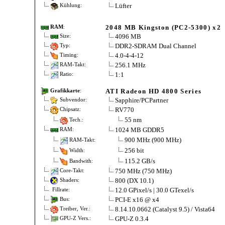
Lüfter
Kühlung:
2048 MB Kingston (PC2-5300) x2
RAM
:
4096 MB
Size:
DDR2-SDRAM Dual Channel
Typ:
4.0-4-4-12
Timing:
256.1 MHz
RAM-Takt:
1:1
Ratio:
ATI Radeon HD 4800 Series
Grafikkarte
:
Sapphire/PCPartner
Subvendor:
RV770
Chipsatz:
55 nm
Tech.:
1024 MB GDDR5
RAM:
900 MHz (900 MHz)
RAM-Takt:
256 bit
Width:
115.2 GB/s
Bandwith:
750 MHz (750 MHz)
Core-Takt:
800 (DX 10.1)
Shaders:
12.0 GPixel/s | 30.0 GTexel/s
Fillrate:
PCI-E x16 @ x4
Bus:
8.14.10.0662 (Catalyst 9.5) / Vista64
Treiber, Ver.:
GPU-Z 0.3.4
GPU-Z Vers.: