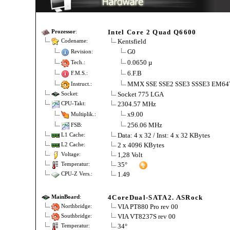
Intel Core 2 Quad Q6600
Prozessor
:
Kentsfield
Codename:
G0
Revision:
0.0650 µ
Tech.:
6.F.B
F.M.S.:
MMX SSE SSE2 SSE3 SSSE3 EM64
Instruct.:
Socket 775 LGA
Socket:
2304.57 MHz
CPU-Takt:
x9.00
Multiplik.:
256.06 MHz
FSB:
Data: 4 x 32 / Inst: 4 x 32 KBytes
L1 Cache:
2 x 4096 KBytes
L2 Cache:
1,28 Volt
Voltage:
35°
Temperatur:
1.49
CPU-Z Vers.:
4CoreDual-SATA2. ASRock
MainBoard
:
VIA PT880 Pro rev 00
Northbridge:
VIA VT8237S rev 00
Southbridge:
34°
Temperatur: