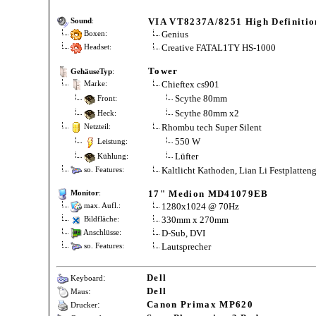
VIA VT8237A/8251 High Definitio
Sound
:
Genius
Boxen:
Creative FATAL1TY HS-1000
Headset:
Tower
GehäuseTyp
:
Chieftex cs901
Marke:
Scythe 80mm
Front:
Scythe 80mm x2
Heck:
Rhombu tech Super Silent
Netzteil:
550 W
Leistung:
Lüfter
Kühlung:
Kaltlicht Kathoden, Lian Li Festplatten
so. Features:
17" Medion MD41079EB
Monitor
:
1280x1024 @ 70Hz
max. Aufl.:
330mm x 270mm
Bildfläche:
D-Sub, DVI
Anschlüsse:
Lautsprecher
so. Features:
:
Dell
Keyboard
:
Dell
Maus
:
Canon Primax MP620
Drucker