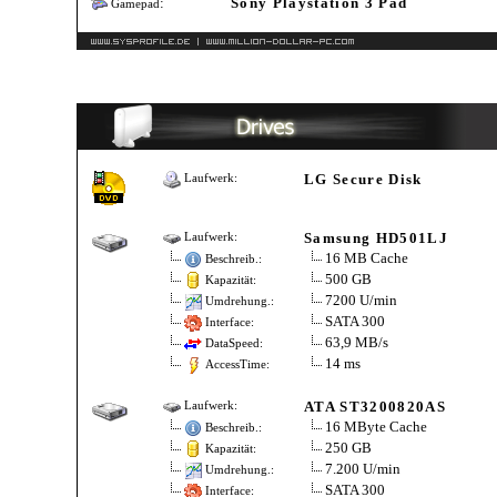
:
Sony Playstation 3 Pad
Gamepad
LG Secure Disk
Laufwerk:
Samsung HD501LJ
Laufwerk:
16 MB Cache
Beschreib.:
500 GB
Kapazität:
7200 U/min
Umdrehung.:
SATA 300
Interface:
63,9 MB/s
DataSpeed:
14 ms
AccessTime:
ATA ST3200820AS
Laufwerk:
16 MByte Cache
Beschreib.:
250 GB
Kapazität:
7.200 U/min
Umdrehung.:
SATA 300
Interface: