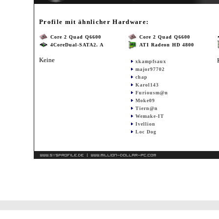
Profile mit ähnlicher Hardware:
Core 2 Quad Q6600
Core 2 Quad Q6600
4CoreDual-SATA2. A
ATI Radeon HD 4800
Keine
xkampfsaux
major97702
chap
Karol143
Furiousm@n
Moke09
Tiern@n
Wemake-IT
Ivellion
Loc Dog