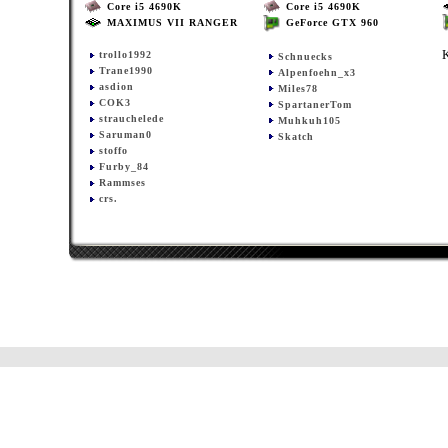
Core i5 4690K
Core i5 4690K
MAXIMUS VII RANGER
GeForce GTX 960
trollo1992
Schnuecks
Trane1990
Alpenfoehn_x3
asdion
Miles78
COK3
SpartanerTom
strauchelede
Muhkuh105
Saruman0
Skatch
stoffo
Furby_84
Rammses
crs.