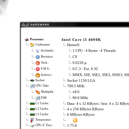
Intel Core i5 4690K
Prozessor
:
Haswell
Codename:
1 CPU - 4 Kerne - 4 Threads
Architekt.:
C0
Revision:
0.0220 µ
Tech.:
6.C.3 - Ext. 6.3C
F.M.S.:
MMX, SSE, SSE2, SSE3, SSSE3, SS
Instruct.:
Socket 1150 LGA
Socket:
799.5 MHz
CPU-Takt:
x8.0
Multiplik.:
99.9 MHz
FSB:
Data: 4 x 32 KBytes / Inst: 4 x 32 KBy
L1 Cache:
4 x 256 KBytes KBytes
L2 Cache:
6 MBytes KBytes
L3 Cache:
Temperatur:
1.75.0
CPU-Z Vers.: