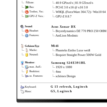
40.9 GPixel/s | 81.9 GTexel/s
Fillrate:
PCI-E 3.0 x16 @ x16 3.0
Bus:
WHQL (ForceWare 364.72) / Win10 64
Treiber, Ver.:
GPU-Z 0.8.7
GPU-Z Vers.:
Asus Xonar DX
Sound
:
Beyerdynamics DZ 770 PRO 250 OHM
Headset:
AntLion Modmic
Features:
Midi
GehäuseTyp
:
Phanteks Entho Luxe weiß
Marke:
Bequiet Straight Power 500W Gold
Netzteil:
Samsung S24E391HL
Monitor
:
1920 x 1080
max. Aufl.:
4ms
Reaktion:
schönes Design
so. Features:
:
G 15 refresh, Logitech
Keyboard
:
G5, Logitech
Maus