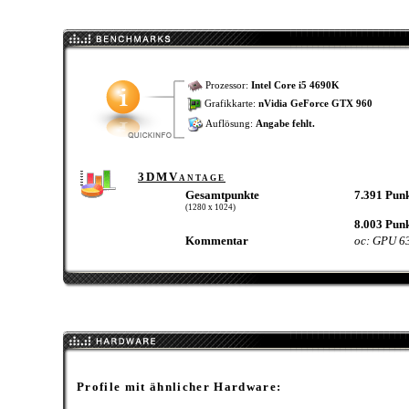
Prozessor:
Intel Core i5 4690K
Grafikkarte:
nVidia GeForce GTX 960
Auflösung:
Angabe fehlt.
3DMVantage
Gesamtpunkte
7.391 Pun
(1280 x 1024)
8.003 Pun
Kommentar
oc: GPU 6
Profile mit ähnlicher Hardware: