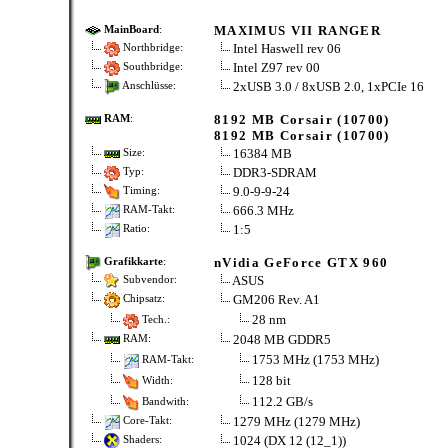
MAXIMUS VII RANGER
MainBoard
:
Intel Haswell rev 06
Northbridge:
Intel Z97 rev 00
Southbridge:
2xUSB 3.0 / 8xUSB 2.0, 1xPCIe 16
Anschlüsse:
8192 MB Corsair (10700)
RAM
:
8192 MB Corsair (10700)
16384 MB
Size:
DDR3-SDRAM
Typ:
9.0-9-9-24
Timing:
666.3 MHz
RAM-Takt:
1:5
Ratio:
nVidia GeForce GTX 960
Grafikkarte
:
ASUS
Subvendor:
GM206 Rev. A1
Chipsatz:
28 nm
Tech.:
2048 MB GDDR5
RAM:
1753 MHz (1753 MHz)
RAM-Takt:
128 bit
Width:
112.2 GB/s
Bandwith:
1279 MHz (1279 MHz)
Core-Takt:
1024 (DX 12 (12_1))
Shaders: