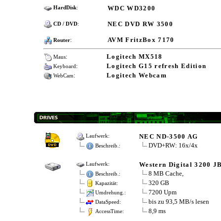
WDC WD3200
HardDisk
:
NEC DVD RW 3500
CD / DVD
:
:
AVM FritzBox 7170
Router
:
Logitech MX518
Maus
:
Logitech G15 refresh Edition
Keyboard
:
Logitech Webcam
WebCam
NEC ND-3500 AG
Laufwerk:
DVD+RW: 16x/4x
Beschreib.:
Western Digital 3200 J
Laufwerk:
8 MB Cache,
Beschreib.:
320 GB
Kapazität:
7200 Upm
Umdrehung.:
bis zu 93,5 MB/s lesen
DataSpeed:
8,9 ms
AccessTime: