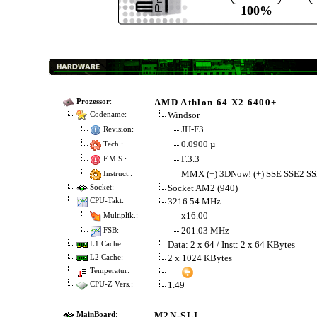
100%
AMD Athlon 64 X2 6400+
Prozessor
:
Windsor
Codename:
JH-F3
Revision:
0.0900 µ
Tech.:
F.3.3
F.M.S.:
MMX (+) 3DNow! (+) SSE SSE2 SS
Instruct.:
Socket AM2 (940)
Socket:
3216.54 MHz
CPU-Takt:
x16.00
Multiplik.:
201.03 MHz
FSB:
Data: 2 x 64 / Inst: 2 x 64 KBytes
L1 Cache:
2 x 1024 KBytes
L2 Cache:
Temperatur:
1.49
CPU-Z Vers.:
M2N-SLI
MainBoard
: