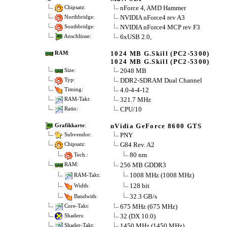
nForce 4, AMD Hammer
Chipsatz:
NVIDIA nForce4 rev A3
Northbridge:
NVIDIA nForce4 MCP rev F3
Southbridge:
6xUSB 2.0,
Anschlüsse:
1024 MB G.Skill (PC2-5300)
RAM
:
1024 MB G.Skill (PC2-5300)
2048 MB
Size:
DDR2-SDRAM Dual Channel
Typ:
4.0-4-4-12
Timing:
321.7 MHz
RAM-Takt:
CPU/10
Ratio:
nVidia GeForce 8600 GTS
Grafikkarte
:
PNY
Subvendor:
G84 Rev. A2
Chipsatz:
80 nm
Tech.:
256 MB GDDR3
RAM:
1008 MHz (1008 MHz)
RAM-Takt:
128 bit
Width:
32.3 GB/s
Bandwith:
675 MHz (675 MHz)
Core-Takt:
32 (DX 10.0)
Shaders:
1450 MHz (1450 MHz)
Shader-Takt: