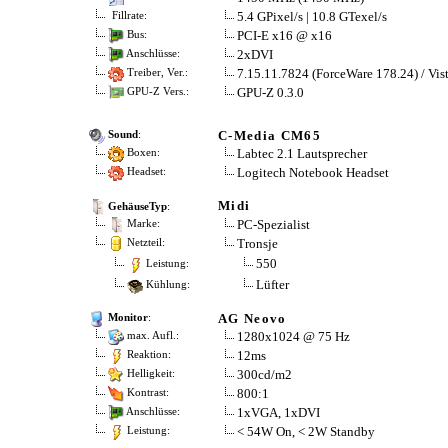
5.4 GPixel/s | 10.8 GTexel/s
Fillrate:
PCI-E x16 @ x16
Bus:
2xDVI
Anschlüsse:
7.15.11.7824 (ForceWare 178.24) / Vis
Treiber, Ver.:
GPU-Z 0.3.0
GPU-Z Vers.:
C-Media CM65
Sound
:
Labtec 2.1 Lautsprecher
Boxen:
Logitech Notebook Headset
Headset:
Midi
GehäuseTyp
:
PC-Spezialist
Marke:
Tronsje
Netzteil:
550
Leistung:
Lüfter
Kühlung:
AG Neovo
Monitor
:
1280x1024 @ 75 Hz
max. Aufl.:
12ms
Reaktion:
300cd/m2
Helligkeit:
800:1
Kontrast:
1xVGA, 1xDVI
Anschlüsse:
< 54W On, < 2W Standby
Leistung: