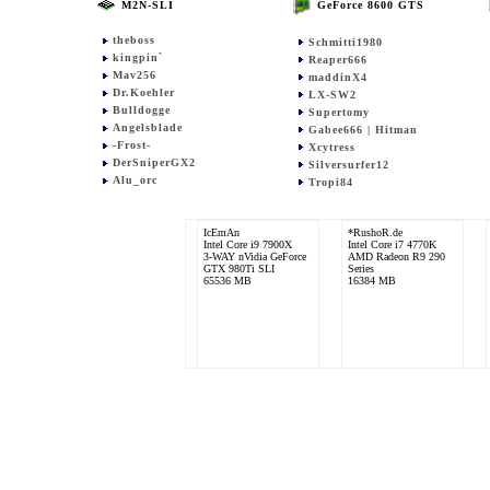
M2N-SLI
GeForce 8600 GTS
theboss
Schmitti1980
kingpin`
Reaper666
Mav256
maddinX4
Dr.Koehler
LX-SW2
Bulldogge
Supertomy
Angelsblade
Gabee666 | Hitman
-Frost-
Xcytress
DerSniperGX2
Silversurfer12
Alu_orc
Tropi84
IcEmAn
*RushoR.de
Intel Core i9 7900X
Intel Core i7 4770K
3-WAY nVidia GeForce
AMD Radeon R9 290
GTX 980Ti SLI
Series
65536 MB
16384 MB
Xien16
Mav256
AMD X4 Phenom II
Intel Core 2 Quad
940 BE
Q9550
ATI Radeon HD 5870
2x ASUS
4096 MB
EAH5850TOP/2DIS/1GD5
@ CF
4096 MB