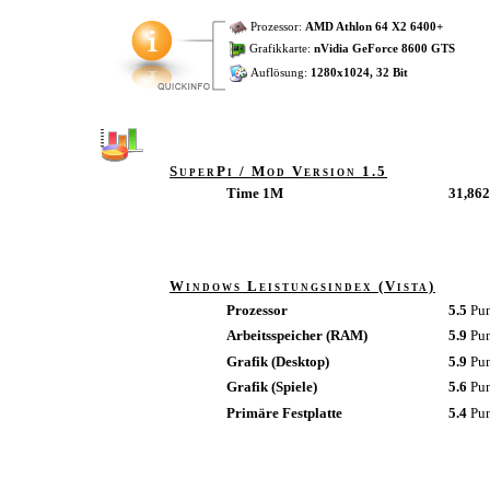
Prozessor:
AMD Athlon 64 X2 6400+
Grafikkarte:
nVidia GeForce 8600 GTS
Auflösung:
1280x1024, 32 Bit
SuperPi / Mod Version 1.5
Time 1M
31,862
Windows Leistungsindex (Vista)
Prozessor
5.5
Pu
Arbeitsspeicher (RAM)
5.9
Pu
Grafik (Desktop)
5.9
Pu
Grafik (Spiele)
5.6
Pu
Primäre Festplatte
5.4
Pu