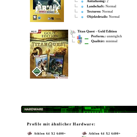
Antialiasing:
2
Landschaft:
Normal
Texturen:
Normal
Objektdetails:
Normal
Titan Quest - Gold Edition
Perform.:
unmöglich
Qualität:
minimal
Profile mit ähnlicher Hardware:
Athlon 64 X2 6400+
Athlon 64 X2 6400+