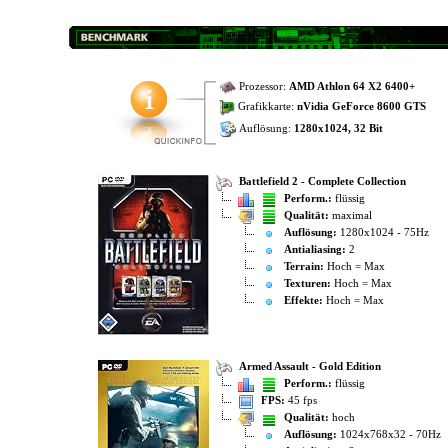
Prozessor:
AMD Athlon 64 X2 6400+
Grafikkarte:
nVidia GeForce 8600 GTS
Auflösung:
1280x1024, 32 Bit
Battlefield 2 - Complete Collection
Perform.:
flüssig
Qualität:
maximal
Auflösung:
1280x1024 - 75Hz
Antialiasing:
2
Terrain:
Hoch = Max
Texturen:
Hoch = Max
Effekte:
Hoch = Max
Armed Assault - Gold Edition
Perform.:
flüssig
FPS:
45 fps
Qualität:
hoch
Auflösung:
1024x768x32 - 70Hz