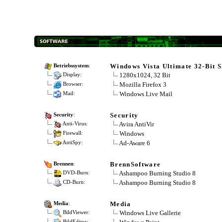
Windows Vista Ultimate 32-Bit 
Betriebssystem
:
1280x1024, 32 Bit
Display:
Mozilla Firefox 3
Browser:
Windows Live Mail
Mail:
Security
Security
:
Avira AntiVir
Anti-Virus:
Windows
Firewall:
Ad-Aware 6
AntiSpy:
BrennSoftware
Brennen
:
Ashampoo Burning Studio 8
DVD-Burn:
Ashampoo Burning Studio 8
CD-Burn:
Media
Media
:
Windows Live Gallerie
BildViewer:
BildEditor: