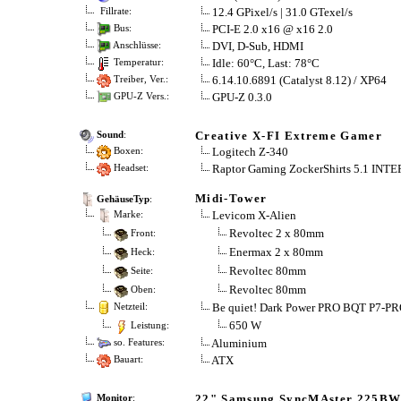
12.4 GPixel/s | 31.0 GTexel/s
Fillrate:
PCI-E 2.0 x16 @ x16 2.0
Bus:
DVI, D-Sub, HDMI
Anschlüsse:
Idle: 60°C, Last: 78°C
Temperatur:
6.14.10.6891 (Catalyst 8.12) / XP64
Treiber, Ver.:
GPU-Z 0.3.0
GPU-Z Vers.:
Creative X-FI Extreme Gamer
Sound
:
Logitech Z-340
Boxen:
Raptor Gaming ZockerShirts 5.1 IN
Headset:
Midi-Tower
GehäuseTyp
:
Levicom X-Alien
Marke:
Revoltec 2 x 80mm
Front:
Enermax 2 x 80mm
Heck:
Revoltec 80mm
Seite:
Revoltec 80mm
Oben:
Be quiet! Dark Power PRO BQT P7-P
Netzteil:
650 W
Leistung:
Aluminium
so. Features:
ATX
Bauart:
22" Samsung SyncMAster 225B
Monitor
: