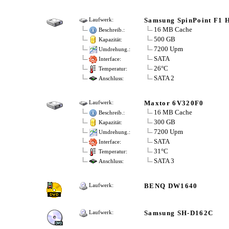
Samsung SpinPoint F1
Laufwerk:
16 MB Cache
Beschreib.:
500 GB
Kapazität:
7200 Upm
Umdrehung.:
SATA
Interface:
26°C
Temperatur:
SATA 2
Anschluss:
Maxtor 6V320F0
Laufwerk:
16 MB Cache
Beschreib.:
300 GB
Kapazität:
7200 Upm
Umdrehung.:
SATA
Interface:
31°C
Temperatur:
SATA 3
Anschluss:
BENQ DW1640
Laufwerk:
Samsung SH-D162C
Laufwerk: