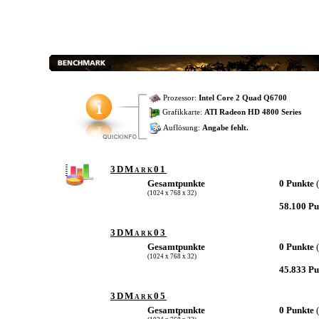
Prozessor:
Intel Core 2 Quad Q6700
Grafikkarte:
ATI Radeon HD 4800 Series
Auflösung:
Angabe fehlt.
3DMark01
Gesamtpunkte
0 Punkte
(1024 x 768 x 32)
58.100 P
3DMark03
Gesamtpunkte
0 Punkte
(1024 x 768 x 32)
45.833 P
3DMark05
Gesamtpunkte
0 Punkte