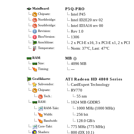
P5Q-PRO
MainBoard
:
Intel P45
Chipsatz:
Intel ID2E20 rev 02
Northbridge:
Intel ID3A16 rev 00
Southbridge:
Rev 1.0
Revision:
1306
BiosVersion:
2 x PCI-E x16, 3 x PCI-E x1, 2 x PCI
Anschlüsse:
Norm: 37°C, Last: 47°C
Temperatur:
MB ()
RAM
:
4096 MB
Size:
---
Timing:
ATI Radeon HD 4800 Series
Grafikkarte
:
CardExpert Technology
Subvendor:
RV770
Chipsatz:
55 nm
Tech.:
1024 MB GDDR5
RAM:
1000 MHz (1000 MHz)
RAM-Takt:
256 bit
Width:
128.0 GB/s
Bandwith:
775 MHz (775 MHz)
Core-Takt:
800 (DX 10.1)
Shaders: