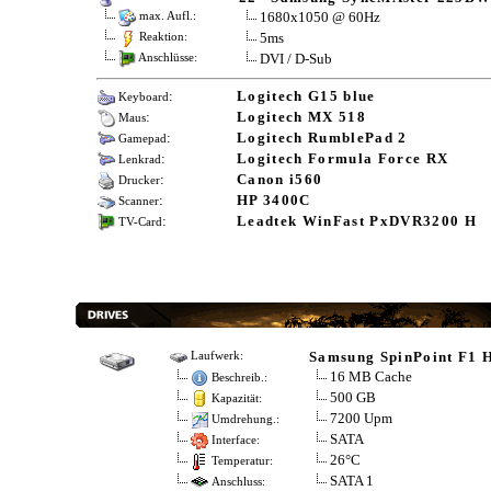
1680x1050 @ 60Hz
max. Aufl.:
5ms
Reaktion:
DVI / D-Sub
Anschlüsse:
:
Logitech G15 blue
Keyboard
:
Logitech MX 518
Maus
:
Logitech RumblePad 2
Gamepad
:
Logitech Formula Force RX
Lenkrad
:
Canon i560
Drucker
:
HP 3400C
Scanner
:
Leadtek WinFast PxDVR3200 H
TV-Card
Samsung SpinPoint F1 
Laufwerk:
16 MB Cache
Beschreib.:
500 GB
Kapazität:
7200 Upm
Umdrehung.:
SATA
Interface:
26°C
Temperatur:
SATA 1
Anschluss: