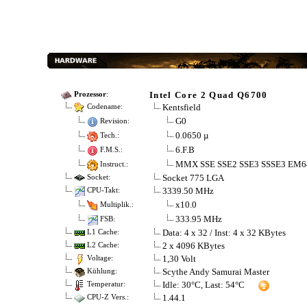
Intel Core 2 Quad Q6700
Prozessor
:
Kentsfield
Codename:
G0
Revision:
0.0650 µ
Tech.:
6.F.B
F.M.S.:
MMX SSE SSE2 SSE3 SSSE3 EM6
Instruct.:
Socket 775 LGA
Socket:
3339.50 MHz
CPU-Takt:
x10.0
Multiplik.:
333.95 MHz
FSB:
Data: 4 x 32 / Inst: 4 x 32 KBytes
L1 Cache:
2 x 4096 KBytes
L2 Cache:
1,30 Volt
Voltage:
Scythe Andy Samurai Master
Kühlung:
Idle: 30°C, Last: 54°C
Temperatur:
1.44.1
CPU-Z Vers.: