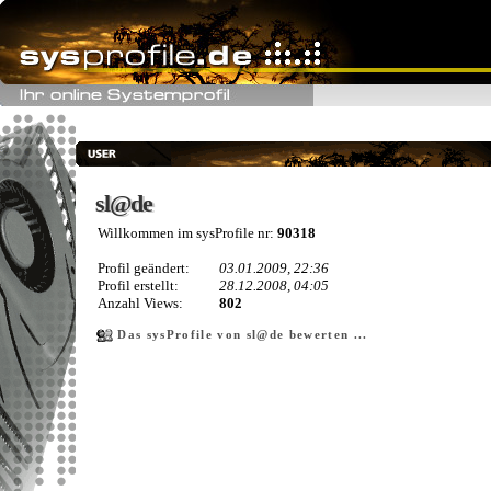
sl@de
sl@de
Willkommen im sysProfile nr:
90318
Profil geändert:
03.01.2009, 22:36
Profil erstellt:
28.12.2008, 04:05
Anzahl Views:
802
Das sysProfile von sl@de bewerten ...