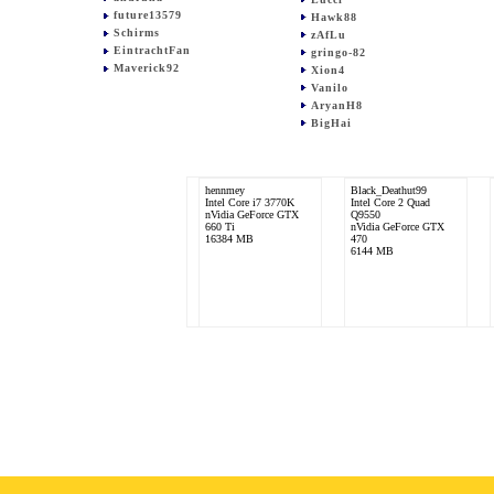
future13579
Hawk88
Schirms
zAfLu
EintrachtFan
gringo-82
Maverick92
Xion4
Vanilo
AryanH8
BigHai
hennmey
Black_Deathut99
Intel Core i7 3770K
Intel Core 2 Quad
nVidia GeForce GTX
Q9550
660 Ti
nVidia GeForce GTX
16384 MB
470
6144 MB
Grainger
AMD Ryzen 7 1800X
nVidia GeForce GTX
1080
32768 MB