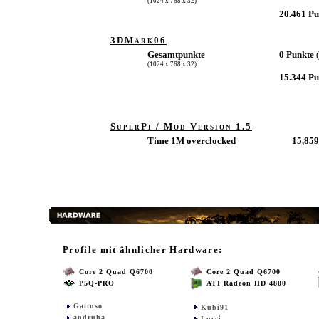
(1024 x 768 x 32)
20.461 P
3DMark06
Gesamtpunkte
0 Punkte
(1024 x 768 x 32)
15.344 P
SuperPi / Mod Version 1.5
Time 1M overclocked
15,859
Profile mit ähnlicher Hardware:
Core 2 Quad Q6700
Core 2 Quad Q6700
P5Q-PRO
ATI Radeon HD 4800
Gattuso
Kubi91
andruha
Lucci