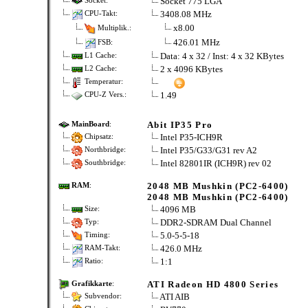
Socket 775 LGA
Socket:
3408.08 MHz
CPU-Takt:
x8.00
Multiplik.:
426.01 MHz
FSB:
Data: 4 x 32 / Inst: 4 x 32 KBytes
L1 Cache:
2 x 4096 KBytes
L2 Cache:
Temperatur:
1.49
CPU-Z Vers.:
Abit IP35 Pro
MainBoard
:
Intel P35-ICH9R
Chipsatz:
Intel P35/G33/G31 rev A2
Northbridge:
Intel 82801IR (ICH9R) rev 02
Southbridge:
2048 MB Mushkin (PC2-6400)
RAM
:
2048 MB Mushkin (PC2-6400)
4096 MB
Size:
DDR2-SDRAM Dual Channel
Typ:
5.0-5-5-18
Timing:
426.0 MHz
RAM-Takt:
1:1
Ratio:
ATI Radeon HD 4800 Series
Grafikkarte
:
ATI AIB
Subvendor: