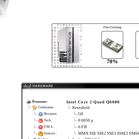
Preis/Leistung
70%
Intel Core 2 Quad Q6600
Prozessor
:
Kentsfield
Codename:
G0
Revision:
0.0650 µ
Tech.:
6.F.B
F.M.S.:
MMX SSE SSE2 SSE3 SSSE3 EM6
Instruct.: