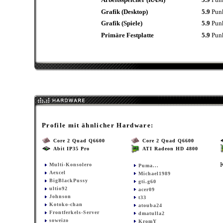
Grafik (Desktop)
5.9
Pun
Grafik (Spiele)
5.9
Pun
Primäre Festplatte
5.9
Pun
Profile mit ähnlicher Hardware:
Core 2 Quad Q6600
Core 2 Quad Q6600
Abit IP35 Pro
ATI Radeon HD 4800
Multi-Konsolero
Puma...
Aexcel
Michael1989
BigBlackPussy
gti.g60
ultio92
acer09
Johnson
t33
Kotoko-chan
atouba24
Frontferkels-Server
dmatulla2
soweizo
KromY