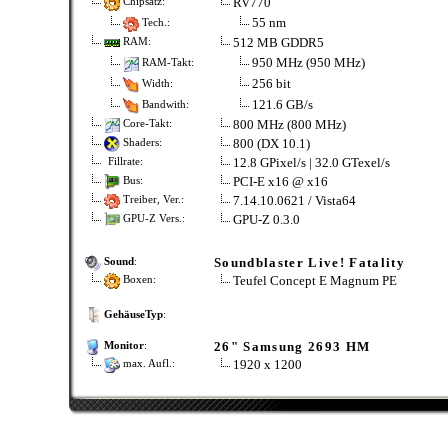
RV770
Chipsatz:
55 nm
Tech.:
512 MB GDDR5
RAM:
950 MHz (950 MHz)
RAM-Takt:
256 bit
Width:
121.6 GB/s
Bandwith:
800 MHz (800 MHz)
Core-Takt:
800 (DX 10.1)
Shaders:
12.8 GPixel/s | 32.0 GTexel/s
Fillrate:
PCI-E x16 @ x16
Bus:
7.14.10.0621 / Vista64
Treiber, Ver.:
GPU-Z 0.3.0
GPU-Z Vers.:
Soundblaster Live! Fatality
Sound
:
Teufel Concept E Magnum PE
Boxen:
GehäuseTyp
:
26" Samsung 2693 HM
Monitor
:
1920 x 1200
max. Aufl.: