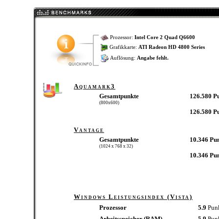
Prozessor:
Intel Core 2 Quad Q6600
Grafikkarte:
ATI Radeon HD 4800 Series
Auflösung:
Angabe fehlt.
Aquamark3
Gesamtpunkte
126.580 P
(800x600)
126.580 P
Vantage
Gesamtpunkte
10.346 Pu
(1024 x 768 x 32)
10.346 Pu
Windows Leistungsindex (Vista)
Prozessor
5.9
Pun
Arbeitsspeicher (RAM)
5.9
Pun