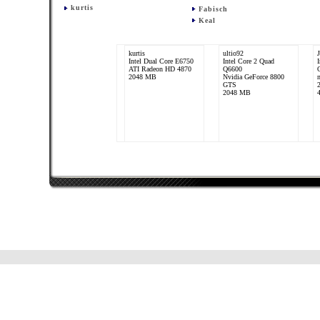
kurtis
Fabisch
Keal
kurtis
ultio92
Intel Dual Core E6750
Intel Core 2 Quad
ATI Radeon HD 4870
Q6600
2048 MB
Nvidia GeForce 8800
GTS
2048 MB
atouba24
Intel Core 2 Quad
Q6600
ATI Radeon HD 4800
Series
8192 MB