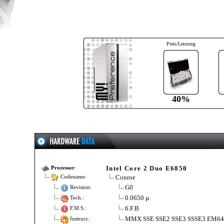
Preis/Leistung
40%
Intel Core 2 Duo E6850
Prozessor
:
Conroe
Codename:
G0
Revision:
0.0650 µ
Tech.:
6.F.B
F.M.S.:
MMX SSE SSE2 SSE3 SSSE3 EM6
Instruct.: