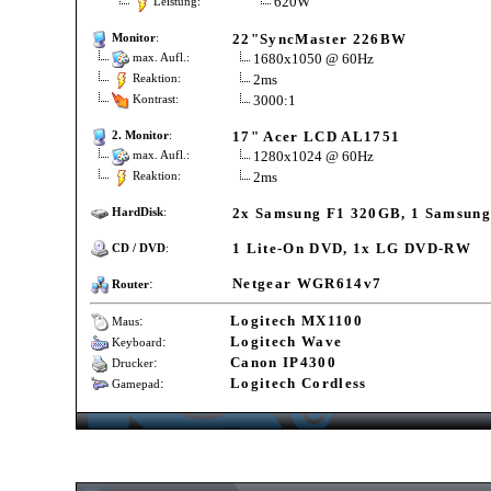
620W
Leistung:
22"SyncMaster 226BW
Monitor
:
1680x1050 @ 60Hz
max. Aufl.:
2ms
Reaktion:
3000:1
Kontrast:
17" Acer LCD AL1751
2. Monitor
:
1280x1024 @ 60Hz
max. Aufl.:
2ms
Reaktion:
2x Samsung F1 320GB, 1 Samsun
HardDisk
:
1 Lite-On DVD, 1x LG DVD-RW
CD / DVD
:
:
Netgear WGR614v7
Router
:
Logitech MX1100
Maus
:
Logitech Wave
Keyboard
:
Canon IP4300
Drucker
:
Logitech Cordless
Gamepad