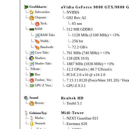
nVidia GeForce 9800 GTX/9800 
Grafikkarte
:
NVIDIA
Subvendor:
G92 Rev. A2
Chipsatz:
65 nm
Tech.:
512 MB GDDR3
RAM:
1128 MHz (1100 MHz) = +3%
RAM-Takt:
256 bit
Width:
72.2 GB/s
Bandwith:
761 MHz (740 MHz) = +3%
Core-Takt:
128 (DX 10.0)
Shaders:
1887 MHz (1836 MHz) = +3%
Shader-Takt:
12.2 GPixel/s | 48.7 GTexel/s
Fillrate:
PCI-E 2.0 x16 @ x16 2.0
Bus:
7.15.11.8120 (ForceWare 181.20) / Vist
Treiber, Ver.:
GPU-Z 0.3.1
GPU-Z Vers.:
Realtek HD
Sound
:
Teufel 5.1
Boxen:
Midi-Tower
GehäuseTyp
:
NZXT Guardian 921
Marke:
Enermax 620
Netzteil: