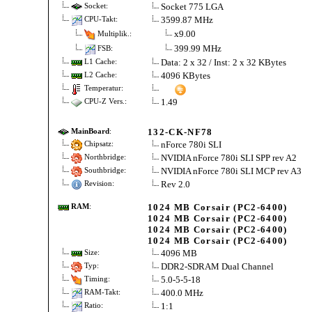
Socket 775 LGA
Socket:
3599.87 MHz
CPU-Takt:
x9.00
Multiplik.:
399.99 MHz
FSB:
Data: 2 x 32 / Inst: 2 x 32 KBytes
L1 Cache:
4096 KBytes
L2 Cache:
Temperatur:
1.49
CPU-Z Vers.:
132-CK-NF78
MainBoard
:
nForce 780i SLI
Chipsatz:
NVIDIA nForce 780i SLI SPP rev A2
Northbridge:
NVIDIA nForce 780i SLI MCP rev A3
Southbridge:
Rev 2.0
Revision:
1024 MB Corsair (PC2-6400)
RAM
:
1024 MB Corsair (PC2-6400)
1024 MB Corsair (PC2-6400)
1024 MB Corsair (PC2-6400)
4096 MB
Size:
DDR2-SDRAM Dual Channel
Typ:
5.0-5-5-18
Timing:
400.0 MHz
RAM-Takt:
1:1
Ratio: