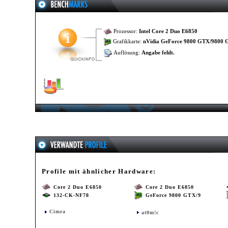
Prozessor:
Intel Core 2 Duo E6850
Grafikkarte:
nVidia GeForce 9800 GTX/9800
Auflösung:
Angabe fehlt.
Profile mit ähnlicher Hardware:
Core 2 Duo E6850
Core 2 Duo E6850
132-CK-NF78
GeForce 9800 GTX/9
Cimra
at0m!c