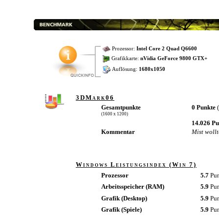
Prozessor:
Intel Core 2 Quad Q6600
Grafikkarte:
nVidia GeForce 9800 GTX+
Auflösung:
1680x1050
3DMark06
Gesamtpunkte
0 Punkte
(1600 x 1200)
14.026 P
Kommentar
Mist woll
Windows Leistungsindex (Win 7)
Prozessor
5.7
Pu
Arbeitsspeicher (RAM)
5.9
Pu
Grafik (Desktop)
5.9
Pu
Grafik (Spiele)
5.9
Pu