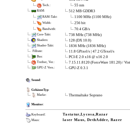
55 nm
Tech.:
512 MB GDDR3
RAM:
1100 MHz (1100 MHz)
RAM-Takt:
256 bit
Width:
70.4 GB/s
Bandwith:
738 MHz (738 MHz)
Core-Takt:
128 (DX 10.0)
Shaders:
1836 MHz (1836 MHz)
Shader-Takt:
11.8 GPixel/s | 47.2 GTexel/s
Fillrate:
PCI-E 2.0 x16 @ x16 2.0
Bus:
7.15.11.8120 (ForceWare 181.20) / Vis
Treiber, Ver.:
GPU-Z 0.3.1
GPU-Z Vers.:
Sound
:
GehäuseTyp
:
Thermaltake Soprano
Marke:
Monitor
:
:
Tastatur,Lycosa,Razar
Keyboard
:
laser Maus, DethAdder, Razer
Maus