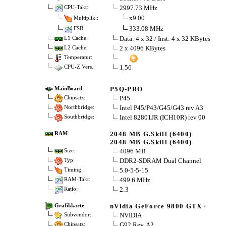
2997.73 MHz
CPU-Takt:
x9.00
Multiplik.:
333.08 MHz
FSB:
Data: 4 x 32 / Inst: 4 x 32 KBytes
L1 Cache:
2 x 4096 KBytes
L2 Cache:
Temperatur:
1.56
CPU-Z Vers.:
P5Q-PRO
MainBoard
:
P45
Chipsatz:
Intel P45/P43/G45/G43 rev A3
Northbridge:
Intel 82801JR (ICH10R) rev 00
Southbridge:
2048 MB G.Skill (6400)
RAM
:
2048 MB G.Skill (6400)
4096 MB
Size:
DDR2-SDRAM Dual Channel
Typ:
5.0-5-5-15
Timing:
499.6 MHz
RAM-Takt:
2:3
Ratio:
nVidia GeForce 9800 GTX+
Grafikkarte
:
NVIDIA
Subvendor:
G92 Rev. A2
Chipsatz: