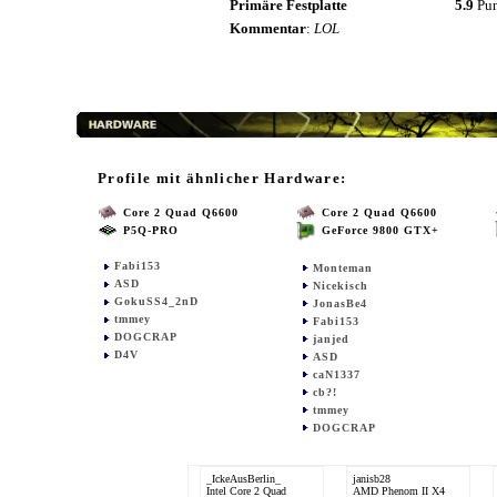
Primäre Festplatte
5.9
Pu
Kommentar
:
LOL
Profile mit ähnlicher Hardware:
Core 2 Quad Q6600
Core 2 Quad Q6600
P5Q-PRO
GeForce 9800 GTX+
Fabi153
Monteman
ASD
Nicekisch
GokuSS4_2nD
JonasBe4
tmmey
Fabi153
DOGCRAP
janjed
D4V
ASD
caN1337
cb?!
tmmey
DOGCRAP
_IckeAusBerlin_
janisb28
Intel Core 2 Quad
AMD Phenom II X4