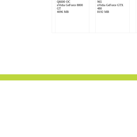
Q6600 OC
965
nVidia GeForce 8800
nVidia GeForce GTX
GT
480
4096 MB
8192 MB
Matrix1680
INTEL Core2Duo
E8400 (Stepping E0)
Nvidia Geforce 9800
GTX+
4096 MB