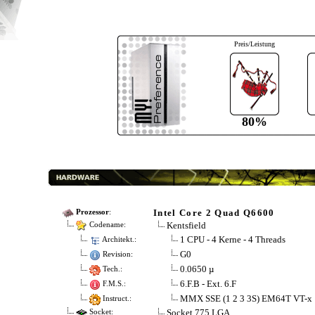
Preis/Leistung
80%
Intel Core 2 Quad Q6600
Prozessor
:
Kentsfield
Codename:
1 CPU - 4 Kerne - 4 Threads
Architekt.:
G0
Revision:
0.0650 µ
Tech.:
6.F.B - Ext. 6.F
F.M.S.:
MMX SSE (1 2 3 3S) EM64T VT-x
Instruct.:
Socket 775 LGA
Socket: