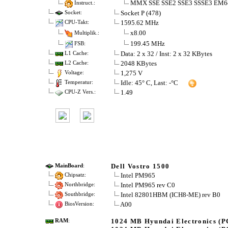
MMX SSE SSE2 SSE3 SSSE3 EM6
Instruct.:
Socket P (478)
Socket:
1595.62 MHz
CPU-Takt:
x8.00
Multiplik.:
199.45 MHz
FSB:
Data: 2 x 32 / Inst: 2 x 32 KBytes
L1 Cache:
2048 KBytes
L2 Cache:
1,275 V
Voltage:
Idle: 45° C, Last: -°C
Temperatur:
1.49
CPU-Z Vers.:
Dell Vostro 1500
MainBoard
:
Intel PM965
Chipsatz:
Intel PM965 rev C0
Northbridge:
Intel 82801HBM (ICH8-ME) rev B0
Southbridge:
A00
BiosVersion:
1024 MB Hyundai Electronics (P
RAM
: