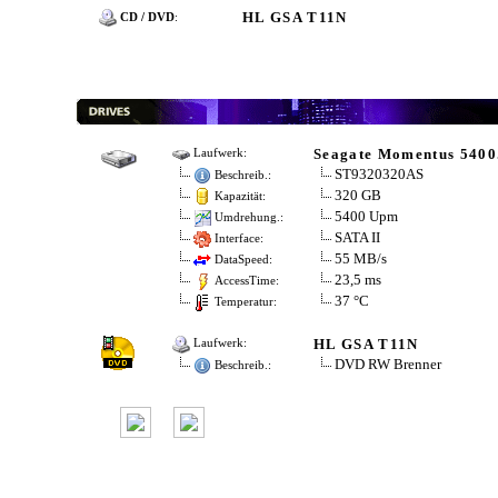
HL GSA T11N
CD / DVD
:
Seagate Momentus 5400
Laufwerk:
ST9320320AS
Beschreib.:
320 GB
Kapazität:
5400 Upm
Umdrehung.:
SATA II
Interface:
55 MB/s
DataSpeed:
23,5 ms
AccessTime:
37 °C
Temperatur:
HL GSA T11N
Laufwerk:
DVD RW Brenner
Beschreib.: