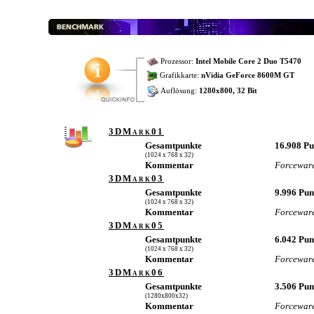
Prozessor:
Intel Mobile Core 2 Duo T5470
Grafikkarte:
nVidia GeForce 8600M GT
Auflösung:
1280x800, 32 Bit
3DMark01
Gesamtpunkte
16.908 P
(1024 x 768 x 32)
Kommentar
Forceware
3DMark03
Gesamtpunkte
9.996 Pu
(1024 x 768 x 32)
Kommentar
Forceware
3DMark05
Gesamtpunkte
6.042 Pu
(1024 x 768 x 32)
Kommentar
Forceware
3DMark06
Gesamtpunkte
3.506 Pu
(1280x800x32)
Kommentar
Forceware