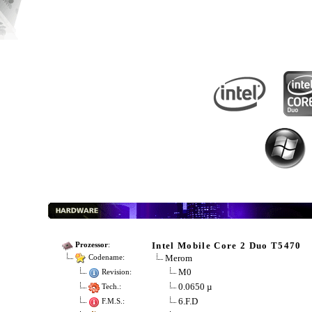
Intel Mobile Core 2 Duo T5470
Prozessor
:
Merom
Codename:
M0
Revision:
0.0650 µ
Tech.:
6.F.D
F.M.S.: