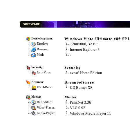
Windows Vista Ultimate x86 SP1
Betriebssystem
:
1280x800, 32 Bit
Display:
Internet Explorer 7
Browser:
-
Mail:
Security
Security
:
avast! Home Edition
Anti-Virus:
BrennSoftware
Brennen
:
CD Burner XP
DVD-Burn:
Media
Media
:
Pain.Net 3.36
BildEditor:
VLC 0.92
Video-Player:
Windows Media Player 11
Audio-Player: