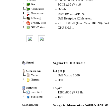
PCI-E x16 @ x16
Bus:
D-Sub
Anschlüsse:
Idle: 49° C, Last: -°C
Temperatur:
Dell Heatpipe Kühlsystem
Kühlung:
7.15.11.8120 (ForceWare 181.20) / Vis
Treiber, Ver.:
GPU-Z 0.3.1
GPU-Z Vers.:
SigmaTel HD Audio
Sound
:
Laptop
GehäuseTyp
:
Dell Vostro 1500
Marke:
Dell
Netzteil:
15,4"
Monitor
:
1280x800 @ 75 Hz
max. Aufl.:
16:10
Bildfläche:
Seagate Momentus 5400.5 320GB
HardDisk
: