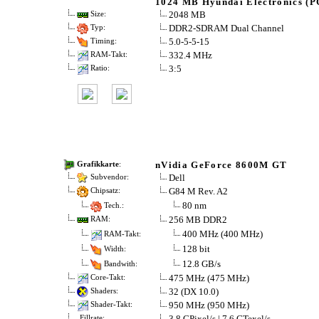
1024 MB Hyundai Electronics (P
2048 MB
Size:
DDR2-SDRAM Dual Channel
Typ:
5.0-5-5-15
Timing:
332.4 MHz
RAM-Takt:
3:5
Ratio:
nVidia GeForce 8600M GT
Grafikkarte
:
Dell
Subvendor:
G84 M Rev. A2
Chipsatz:
80 nm
Tech.:
256 MB DDR2
RAM:
400 MHz (400 MHz)
RAM-Takt:
128 bit
Width:
12.8 GB/s
Bandwith:
475 MHz (475 MHz)
Core-Takt:
32 (DX 10.0)
Shaders:
950 MHz (950 MHz)
Shader-Takt:
3.8 GPixel/s | 7.6 GTexel/s
Fillrate: