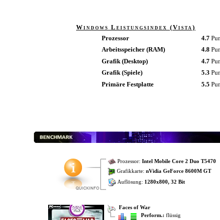
Windows Leistungsindex (Vista)
Prozessor
4.7
Pu
Arbeitsspeicher (RAM)
4.8
Pu
Grafik (Desktop)
4.7
Pu
Grafik (Spiele)
5.3
Pu
Primäre Festplatte
5.5
Pu
Prozessor:
Intel Mobile Core 2 Duo T5470
Grafikkarte:
nVidia GeForce 8600M GT
Auflösung:
1280x800, 32 Bit
Faces of War
Perform.:
flüssig