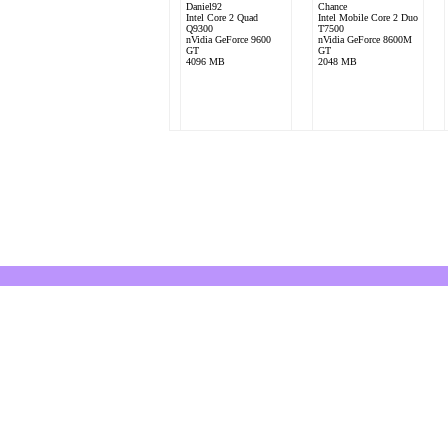
Daniel92
Chance
Intel Core 2 Quad
Intel Mobile Core 2 Duo
Q9300
T7500
nVidia GeForce 9600
nVidia GeForce 8600M
GT
GT
4096 MB
2048 MB
FlamingTorch
Intel Pentium 4 540
NVIDIA GeForce 9500
GT
2048 MB