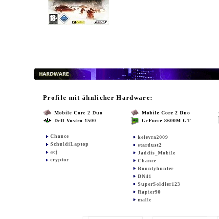
Profile mit ähnlicher Hardware:
Mobile Core 2 Duo
Mobile Core 2 Duo
Dell Vostro 1500
GeForce 8600M GT
Chance
kelevra2009
SchuldiLaptop
stardust2
acj
Jaddis_Mobile
cryptor
Chance
Bountyhunter
DN41
SuperSoldier123
Rapier90
malle