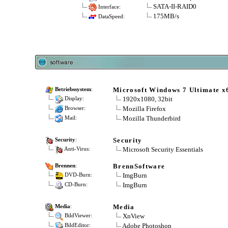
SATA-II-RAID0
Interface:
175MB/s
DataSpeed:
Microsoft Windows 7 Ultimate x
Betriebssystem
:
1920x1080, 32bit
Display:
Mozilla Firefox
Browser:
Mozilla Thunderbird
Mail:
Security
Security
:
Microsoft Security Essentials
Anti-Virus:
BrennSoftware
Brennen
:
ImgBurn
DVD-Burn:
ImgBurn
CD-Burn:
Media
Media
:
XnView
BildViewer:
Adobe Photoshop
BildEditor: