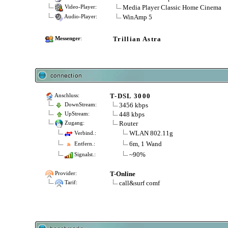
Media Player Classic Home Cinema
Video-Player:
WinAmp 5
Audio-Player:
Trillian Astra
Messenger
:
T-DSL 3000
Anschluss:
3456 kbps
DownStream:
448 kbps
UpStream:
Router
Zugang:
WLAN 802.11g
Verbind.:
6m, 1 Wand
Entfern.:
~90%
Signalst.:
T-Online
Provider:
call&surf comf
Tarif: