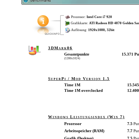
Prozessor:
Intel Core i7 920
Grafikkarte:
ATI Radeon HD 4870 Golden Sa
Auflösung:
1920x1080, 32bit
3DMark06
Gesamtpunkte
15.371 P
(1280x1024)
SuperPi / Mod Version 1.5
Time 1M
15.545
Time 1M overclocked
12.400
Windows Leistungsindex (Win 7)
Prozessor
7.5
Pu
Arbeitsspeicher (RAM)
7.7
Pu
Grafik (Desktop)
7.5
Pu