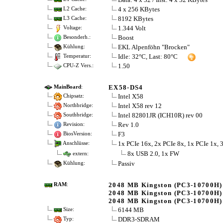
4 x 256 KBytes
L2 Cache:
8192 KBytes
L3 Cache:
1.344 Volt
Voltage:
Boost
Besonderh.:
EKL Alpenföhn "Brocken"
Kühlung:
Idle: 32°C, Last: 80°C
Temperatur:
1.50
CPU-Z Vers.:
EX58-DS4
MainBoard
:
Intel X58
Chipsatz:
Intel X58 rev 12
Northbridge:
Intel 82801JR (ICH10R) rev 00
Southbridge:
Rev 1.0
Revision:
F3
BiosVersion:
1x PCIe 16x, 2x PCIe 8x, 1x PCIe 1x, 
Anschlüsse:
8x USB 2.0, 1x FW
extern:
Passiv
Kühlung:
2048 MB Kingston (PC3-10700H)
RAM
:
2048 MB Kingston (PC3-10700H)
2048 MB Kingston (PC3-10700H)
6144 MB
Size:
DDR3-SDRAM
Typ: