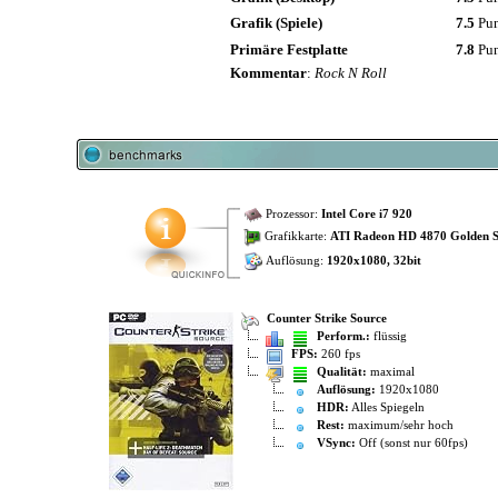
Grafik (Spiele)
7.5
Pu
Primäre Festplatte
7.8
Pu
Kommentar
:
Rock N Roll
Prozessor:
Intel Core i7 920
Grafikkarte:
ATI Radeon HD 4870 Golden 
Auflösung:
1920x1080, 32bit
Counter Strike Source
Perform.:
flüssig
FPS:
260 fps
Qualität:
maximal
Auflösung:
1920x1080
HDR:
Alles Spiegeln
Rest:
maximum/sehr hoch
VSync:
Off (sonst nur 60fps)