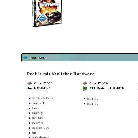
Profile mit ähnlicher Hardware:
Core i7 920
Core i7 920
EX58-DS4
ATI Radeon HD 4870
St.DarthVader
UL1.07
chatjack
UL1.09
Jane
sharky
He11as
sweegle
teletobi666
jtu
inthehouse