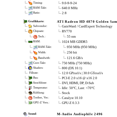
9.0-9-9-24
Timing:
640.0 MHz
RAM-Takt:
2:8
Ratio:
ATI Radeon HD 4870 Golden Sam
Grafikkarte
:
GainWard / CardExpert Technology
Subvendor:
RV770
Chipsatz:
55 nm
Tech.:
1024 MB GDDR5
RAM:
950 MHz (950 MHz)
RAM-Takt:
256 bit
Width:
121.6 GB/s
Bandwith:
750 MHz (750 MHz)
Core-Takt:
800 (DX 10.1)
Shaders:
12.0 GPixel/s | 30.0 GTexel/s
Fillrate:
PCI-E 2.0 x16 @ x16 2.0
Bus:
DVI, HDMI, DP, D-Sub
Anschlüsse:
Idle: 50°C, Last: <70°C
Temperatur:
Stock
Kühlung:
Catalyst 10.10
Treiber, Ver.:
GPU-Z 0.3.3
GPU-Z Vers.:
M-Audio Audiophile 2496
Sound
: