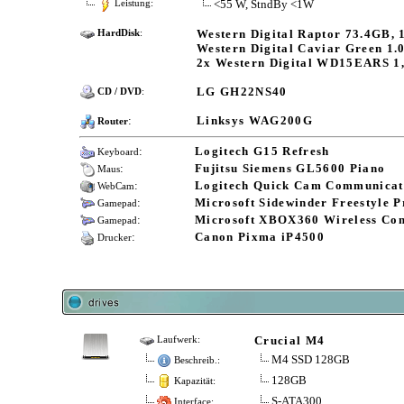
<55 W, StndBy <1W
Leistung:
Western Digital Raptor 73.4GB
HardDisk
:
Western Digital Caviar Green 
2x Western Digital WD15EARS 
LG GH22NS40
CD / DVD
:
:
Linksys WAG200G
Router
:
Logitech G15 Refresh
Keyboard
:
Fujitsu Siemens GL5600 Piano
Maus
:
Logitech Quick Cam Communicat
WebCam
:
Microsoft Sidewinder Freestyle P
Gamepad
:
Microsoft XBOX360 Wireless Con
Gamepad
:
Canon Pixma iP4500
Drucker
Crucial M4
Laufwerk:
M4 SSD 128GB
Beschreib.:
128GB
Kapazität:
S-ATA300
Interface: