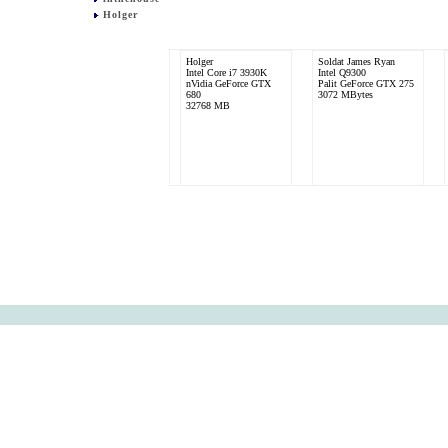
Holger
Holger
Soldat James Ryan
Intel Core i7 3930K
Intel Q9300
nVidia GeForce GTX
Palit GeForce GTX 275
680
3072 MBytes
32768 MB
sweegle
Intel Core i7 920
ATI Radeon HD 5800
Series
12288 MB