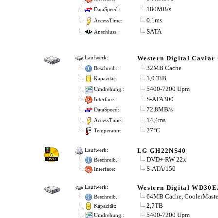
180MB/s
DataSpeed:
0.1ms
AccessTime:
SATA
Anschluss:
Western Digital Cavia
Laufwerk:
32MB Cache
Beschreib.:
1,0 TiB
Kapazität:
5400-7200 Upm
Umdrehung.:
S-ATA300
Interface:
72,8MB/s
DataSpeed:
14,4ms
AccessTime:
27°C
Temperatur:
LG GH22NS40
Laufwerk:
DVD+-RW 22x
Beschreib.:
S-ATA/150
Interface:
Western Digital WD30
Laufwerk:
64MB Cache, CoolerMaste
Beschreib.:
2,7TB
Kapazität:
5400-7200 Upm
Umdrehung.: