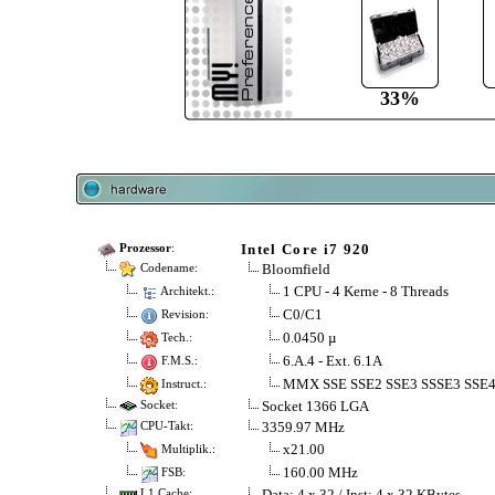
33%
Intel Core i7 920
Prozessor
:
Bloomfield
Codename:
1 CPU - 4 Kerne - 8 Threads
Architekt.:
C0/C1
Revision:
0.0450 µ
Tech.:
6.A.4 - Ext. 6.1A
F.M.S.:
MMX SSE SSE2 SSE3 SSSE3 SSE4
Instruct.:
Socket 1366 LGA
Socket:
3359.97 MHz
CPU-Takt:
x21.00
Multiplik.:
160.00 MHz
FSB:
Data: 4 x 32 / Inst: 4 x 32 KBytes
L1 Cache: