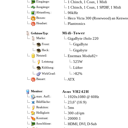
1 Chinch, 1 Coax, 1 Midi
Eingänge:
1 Chinch, 1 Coax, 1 SPDIF, 1 Midi
Ausgänge:
96kHz
Abtastfreq.:
Heco Victa 300 (Rosewood) an Kenw
Boxen:
Plantronics
Headset:
Midi-Tower
GehäuseTyp
:
GigaByte iSolo 220
Marke:
GigaByte
Front:
Gigabyte
Heck:
Enermax Modu82+
Netzteil:
525W
Leistung:
Lüfter
Kühlung:
>82%
WirkGrad:
ATX
Bauart:
Asus VH242H
Monitor
:
1920x1080 @ 60Hz
max. Aufl.:
23,6" (16:9)
Bildfläche:
5ms
Reaktion:
300 cd/qm
Helligkeit:
20000:1
Kontrast:
HDMI, DVI, D-Sub
Anschlüsse: