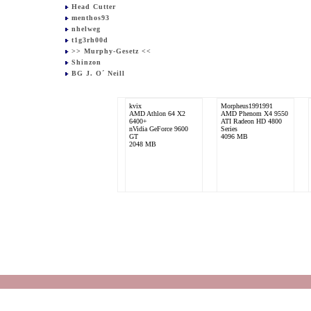
Head Cutter
menthos93
nhelweg
t1g3rh00d
>> Murphy-Gesetz <<
Shinzon
BG J. O´ Neill
kvix
Morpheus1991991
AMD Athlon 64 X2
AMD Phenom X4 9550
6400+
ATI Radeon HD 4800
nVidia GeForce 9600
Series
GT
4096 MB
2048 MB
xxPizzadiebxx
AMD Phenom X4 9950
Black Edition
nVidia GeForce 8800
GT
4096 MB