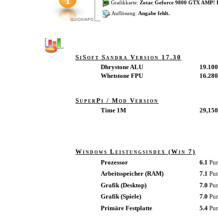
Grafikkarte:
Zotac Geforce 9800 GTX AMP! 
Auflösung:
Angabe fehlt.
SiSoft Sandra Version 17.30
Dhrystone ALU
19.10
Whetstone FPU
16.28
SuperPi / Mod Version
Time 1M
29,150
Windows Leistungsindex (Win 7)
Prozessor
6.1
Pu
Arbeitsspeicher (RAM)
7.1
Pu
Grafik (Desktop)
7.0
Pu
Grafik (Spiele)
7.0
Pu
Primäre Festplatte
5.4
Pu