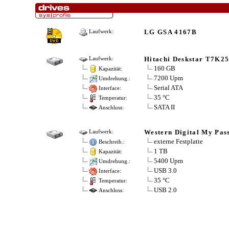
LG GSA 4167B
Laufwerk:
Hitachi Deskstar T7K
Laufwerk:
160 GB
Kapazität:
7200 Upm
Umdrehung.:
Serial ATA
Interface:
35 °C
Temperatur:
SATA II
Anschluss:
Western Digital My Pass
Laufwerk:
externe Festplatte
Beschreib.:
1 TB
Kapazität:
5400 Upm
Umdrehung.:
USB 3.0
Interface:
35 °C
Temperatur:
USB 2.0
Anschluss: