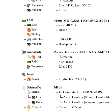
6xUSB
extern:
Idle: 44° C, Last: 55° C
Temperatur:
Lüfter
Kühlung:
4096 MB G.Skill Kit (PC2-8000)
RAM
:
2x 2048 MB
Size:
DDR2
Typ:
---
Timing:
376.7 MHz
RAM-Takt:
Heatspreader
Kühlung:
Zotac Geforce 9800 GTX AMP! E
Grafikkarte
:
65 nm
Tech.:
512 DDR3
RAM:
Idle: 64°C
Temperatur:
Sound
:
Logitech Z523 (2.1)
Boxen:
Midi
GehäuseTyp
:
Jet Computer GEH-KB-9970.BS
Marke:
Arctic Cooling (80mm); Cooler Ma
Front:
Arctic Cooling (temperaturgesteuer
Heck:
Corsair TX750W
Netzteil: