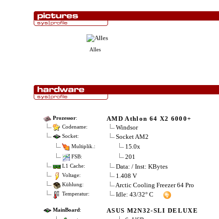
Alles
AMD Athlon 64 X2 6000+
Prozessor
:
Windsor
Codename:
Socket AM2
Socket:
15.0x
Multiplik.:
201
FSB:
Data: / Inst: KBytes
L1 Cache:
1.408 V
Voltage:
Arctic Cooling Freezer 64 Pro
Kühlung:
Idle: 43/32° C
Temperatur:
ASUS M2N32-SLI DELUXE
MainBoard
: