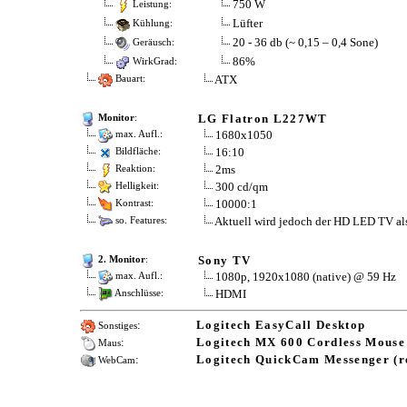
750 W
Leistung:
Lüfter
Kühlung:
20 - 36 db (~ 0,15 – 0,4 Sone)
Geräusch:
86%
WirkGrad:
ATX
Bauart:
LG Flatron L227WT
Monitor
:
1680x1050
max. Aufl.:
16:10
Bildfläche:
2ms
Reaktion:
300 cd/qm
Helligkeit:
10000:1
Kontrast:
Aktuell wird jedoch der HD LED TV al
so. Features:
Sony TV
2. Monitor
:
1080p, 1920x1080 (native) @ 59 Hz
max. Aufl.:
HDMI
Anschlüsse:
:
Logitech EasyCall Desktop
Sonstiges
:
Logitech MX 600 Cordless Mouse
Maus
:
Logitech QuickCam Messenger (r
WebCam