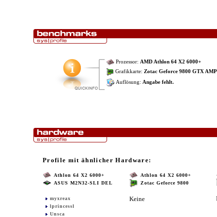
Prozessor:
AMD Athlon 64 X2 6000+
Grafikkarte:
Zotac Geforce 9800 GTX AMP!
Auflösung:
Angabe fehlt.
Profile mit ähnlicher Hardware:
Athlon 64 X2 6000+
Athlon 64 X2 6000+
ASUS M2N32-SLI DEL
Zotac Geforce 9800
Keine
myxreax
lprincessl
Unsca