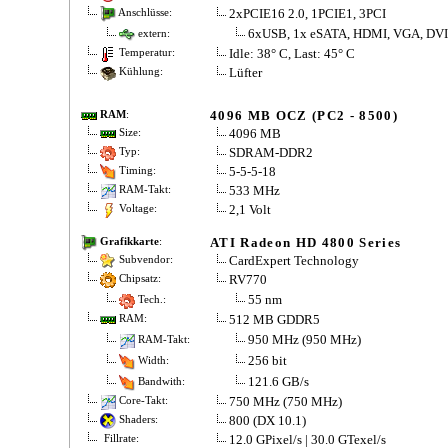
2xPCIE16 2.0, 1PCIE1, 3PCI
Anschlüsse:
6xUSB, 1x eSATA, HDMI, VGA, DVI
extern:
Idle: 38° C, Last: 45° C
Temperatur:
Lüfter
Kühlung:
4096 MB OCZ (PC2 - 8500)
RAM
:
4096 MB
Size:
SDRAM-DDR2
Typ:
5-5-5-18
Timing:
533 MHz
RAM-Takt:
2,1 Volt
Voltage:
ATI Radeon HD 4800 Series
Grafikkarte
:
CardExpert Technology
Subvendor:
RV770
Chipsatz:
55 nm
Tech.:
512 MB GDDR5
RAM:
950 MHz (950 MHz)
RAM-Takt:
256 bit
Width:
121.6 GB/s
Bandwith:
750 MHz (750 MHz)
Core-Takt:
800 (DX 10.1)
Shaders:
12.0 GPixel/s | 30.0 GTexel/s
Fillrate: