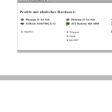
Profile mit ähnlicher Hardware:
Phenom II X4 920
Phenom II X4 920
ASRock AOD790GX/12
ATI Radeon HD 4800
regedy1
Tripper
Jonk
hh1987