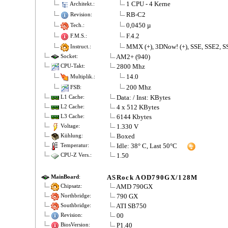
1 CPU - 4 Kerne
Architekt.:
RB-C2
Revision:
0,0450 µ
Tech.:
F.4.2
F.M.S.:
MMX (+), 3DNow! (+), SSE, SSE2, S
Instruct.:
AM2+ (940)
Socket:
2800 Mhz
CPU-Takt:
14.0
Multiplik.:
200 Mhz
FSB:
Data: / Inst: KBytes
L1 Cache:
4 x 512 KBytes
L2 Cache:
6144 Kbytes
L3 Cache:
1.330 V
Voltage:
Boxed
Kühlung:
Idle: 38° C, Last 50°C
Temperatur:
1.50
CPU-Z Vers.:
ASRock AOD790GX/128M
MainBoard
:
AMD 790GX
Chipsatz:
790 GX
Northbridge:
ATI SB750
Southbridge:
00
Revision:
P1.40
BiosVersion: