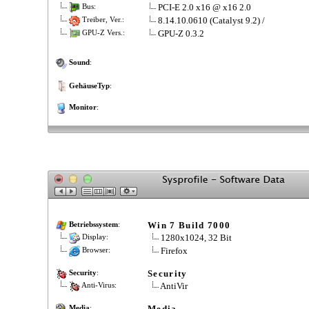
PCI-E 2.0 x16 @ x16 2.0
Bus:
8.14.10.0610 (Catalyst 9.2) /
Treiber, Ver.:
GPU-Z 0.3.2
GPU-Z Vers.:
Sound
:
GehäuseTyp
:
Monitor
:
Win 7 Build 7000
Betriebssystem
:
1280x1024, 32 Bit
Display:
Firefox
Browser:
Security
Security
:
AntiVir
Anti-Virus:
Media
Media
: